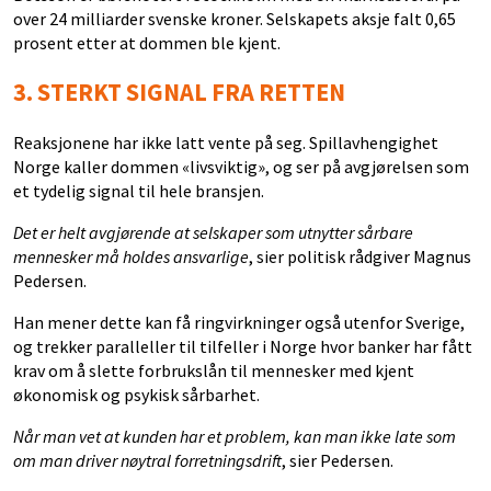
over 24 milliarder svenske kroner. Selskapets aksje falt 0,65
prosent etter at dommen ble kjent.
3.
STERKT SIGNAL FRA RETTEN
Reaksjonene har ikke latt vente på seg. Spillavhengighet
Norge kaller dommen «livsviktig», og ser på avgjørelsen som
et tydelig signal til hele bransjen.
Det er helt avgjørende at selskaper som utnytter sårbare
mennesker må holdes ansvarlige
, sier politisk rådgiver Magnus
Pedersen.
Han mener dette kan få ringvirkninger også utenfor Sverige,
og trekker paralleller til tilfeller i Norge hvor banker har fått
krav om å slette forbrukslån til mennesker med kjent
økonomisk og psykisk sårbarhet.
Når man vet at kunden har et problem, kan man ikke late som
om man driver nøytral forretningsdrift
, sier Pedersen.