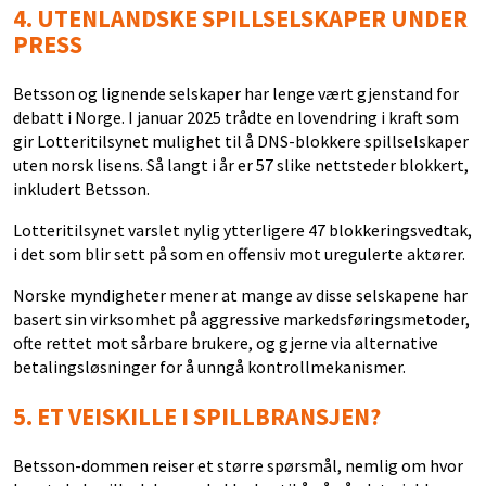
4.
UTENLANDSKE SPILLSELSKAPER UNDER
PRESS
Betsson og lignende selskaper har lenge vært gjenstand for
debatt i Norge. I januar 2025 trådte en lovendring i kraft som
gir Lotteritilsynet mulighet til å DNS-blokkere spillselskaper
uten norsk lisens. Så langt i år er 57 slike nettsteder blokkert,
inkludert Betsson.
Lotteritilsynet varslet nylig ytterligere 47 blokkeringsvedtak,
i det som blir sett på som en offensiv mot uregulerte aktører.
Norske myndigheter mener at mange av disse selskapene har
basert sin virksomhet på aggressive markedsføringsmetoder,
ofte rettet mot sårbare brukere, og gjerne via alternative
betalingsløsninger for å unngå kontrollmekanismer.
5.
ET VEISKILLE I SPILLBRANSJEN?
Betsson-dommen reiser et større spørsmål, nemlig om hvor