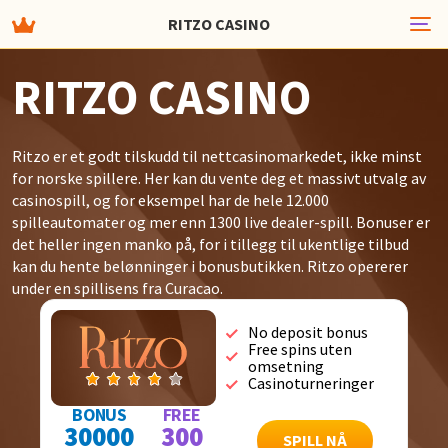
RITZO CASINO
RITZO CASINO
Ritzo er et godt tilskudd til nettcasinomarkedet, ikke minst
for norske spillere. Her kan du vente deg et massivt utvalg av
casinospill, og for eksempel har de hele 12.000
spilleautomater og mer enn 1300 live dealer-spill. Bonuser er
det heller ingen manko på, for i tillegg til ukentlige tilbud
kan du hente belønninger i bonusbutikken. Ritzo opererer
under en spillisens fra Curacao.
No deposit bonus
Free spins uten
omsetning
Casinoturneringer
BONUS
FREE
30000
300
SPILL NÅ