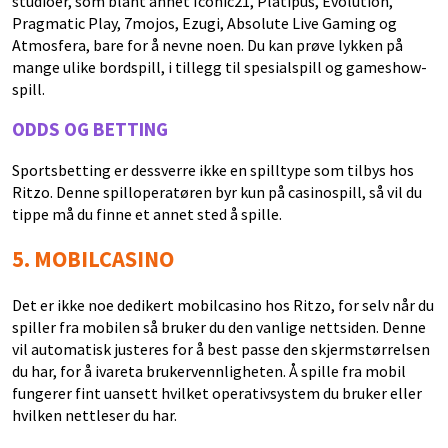
studioer, som blant annet Iconic21, Platipus, Evolution,
Pragmatic Play, 7mojos, Ezugi, Absolute Live Gaming og
Atmosfera, bare for å nevne noen. Du kan prøve lykken på
mange ulike bordspill, i tillegg til spesialspill og gameshow-
spill.
ODDS OG BETTING
Sportsbetting er dessverre ikke en spilltype som tilbys hos
Ritzo. Denne spilloperatøren byr kun på casinospill, så vil du
tippe må du finne et annet sted å spille.
5.
MOBILCASINO
Det er ikke noe dedikert mobilcasino hos Ritzo, for selv når du
spiller fra mobilen så bruker du den vanlige nettsiden. Denne
vil automatisk justeres for å best passe den skjermstørrelsen
du har, for å ivareta brukervennligheten. Å spille fra mobil
fungerer fint uansett hvilket operativsystem du bruker eller
hvilken nettleser du har.