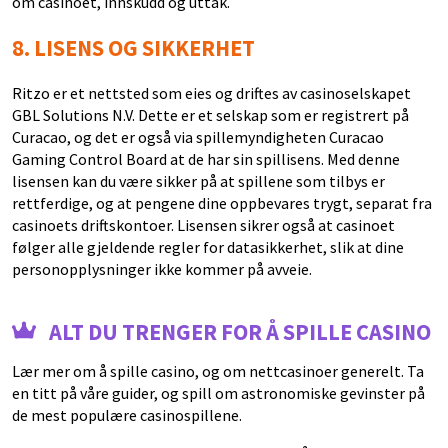
om casinoet, innskudd og uttak.
8.
LISENS OG SIKKERHET
Ritzo er et nettsted som eies og driftes av casinoselskapet
GBL Solutions N.V. Dette er et selskap som er registrert på
Curacao, og det er også via spillemyndigheten Curacao
Gaming Control Board at de har sin spillisens. Med denne
lisensen kan du være sikker på at spillene som tilbys er
rettferdige, og at pengene dine oppbevares trygt, separat fra
casinoets driftskontoer. Lisensen sikrer også at casinoet
følger alle gjeldende regler for datasikkerhet, slik at dine
personopplysninger ikke kommer på avveie.
ALT DU TRENGER FOR Å SPILLE CASINO
Lær mer om å spille casino, og om nettcasinoer generelt. Ta
en titt på våre guider, og spill om astronomiske gevinster på
de mest populære casinospillene.