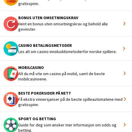
gratisspinn.
BONUS UTEN OMSETNINGSKRAV
Hent en bonus uten omsetningskrav og behold alle
gevinster.
CASINO BETALINGSMETODER
Les alt om casino innskuddsmetoderfor norske spillere.
MOBILCASINO
Alt du må vite om casino på mobil, samt de beste
mobilcasinoene.
BESTE POKERSIDER PÅ NETT
Få ekstra vinnersjanser på de beste spilleautomatene med
gratisspinn.
SPORT OG BETTING
Guide for deg som ønsker mer informasjon om odds og
betting.