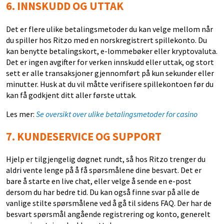
6.
INNSKUDD OG UTTAK
Det er flere ulike betalingsmetoder du kan velge mellom når
du spiller hos Ritzo med en norskregistrert spillekonto. Du
kan benytte betalingskort, e-lommebøker eller kryptovaluta.
Det er ingen avgifter for verken innskudd eller uttak, og stort
sett er alle transaksjoner gjennomført på kun sekunder eller
minutter. Husk at du vil måtte verifisere spillekontoen før du
kan få godkjent ditt aller første uttak.
Les mer:
Se oversikt over ulike betalingsmetoder for casino
7.
KUNDESERVICE OG SUPPORT
Hjelp er tilgjengelig døgnet rundt, så hos Ritzo trenger du
aldri vente lenge på å få spørsmålene dine besvart. Det er
bare å starte en live chat, eller velge å sende en e-post
dersom du har bedre tid. Du kan også finne svar på alle de
vanlige stilte spørsmålene ved å gå til sidens FAQ. Der har de
besvart spørsmål angående registrering og konto, generelt