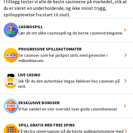
I tillegg tester vi alle de beste casinoene på markedet, slik at
du er sikret en underholdende, og ikke minst trygg,
spillopplevelse fra start til slutt.
CASINOSPILL
Lær alt om ulike casinospill og de beste casinostrategiene.
PROGRESSIVE SPILLEAUTOMATER
Se casinoer som har jackpot slots med gevinster i
millionklassen.
LIVE CASINO
Slik får du den autentiske Vegas-følelsen hos casinoer på
nett.
EKSKLUSIVE BONUSER
Vi har samlet en stor oversikt over gode casinobonuser.
SPILL GRATIS MED FREE SPINS
Få ekstra vinnersjanser på de beste spilleautomatene med