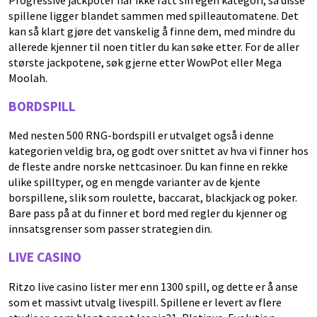
spillene ligger blandet sammen med spilleautomatene. Det
kan så klart gjøre det vanskelig å finne dem, med mindre du
allerede kjenner til noen titler du kan søke etter. For de aller
største jackpotene, søk gjerne etter WowPot eller Mega
Moolah.
BORDSPILL
Med nesten 500 RNG-bordspill er utvalget også i denne
kategorien veldig bra, og godt over snittet av hva vi finner hos
de fleste andre norske nettcasinoer. Du kan finne en rekke
ulike spilltyper, og en mengde varianter av de kjente
borspillene, slik som roulette, baccarat, blackjack og poker.
Bare pass på at du finner et bord med regler du kjenner og
innsatsgrenser som passer strategien din.
LIVE CASINO
Ritzo live casino lister mer enn 1300 spill, og dette er å anse
som et massivt utvalg livespill. Spillene er levert av flere