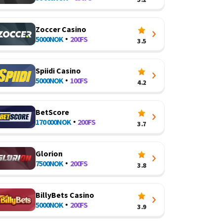
Zoccer Casino
5000
NOK
200
FS
3.5
Spiidi Casino
5000
NOK
100
FS
4.2
BetScore
170 000
NOK
200
FS
3.7
Glorion
7500
NOK
200
FS
3.8
BillyBets Casino
5000
NOK
200
FS
3.9