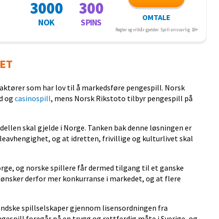
3000
300
OMTALE
NOK
SPINS
Regler og vilkår gjelder. Spill ansvarlig. 18+
ET
 aktører som har lov til å markedsføre pengespill. Norsk
dd og
casinospill
, mens Norsk Rikstoto tilbyr pengespill på
llen skal gjelde i Norge. Tanken bak denne løsningen er
eavhengighet, og at idretten, frivillige og kulturlivet skal
ge, og norske spillere får dermed tilgang til et ganske
e ønsker derfor mer konkurranse i markedet, og at flere
landske spillselskaper gjennom lisensordningen fra
gespill foregår på en trygg og rettferdig måte i Sverige, og