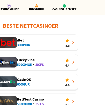
INNSKUDD
CASINO GUIDE
CASINOLISENSER
BESTE NETTCASINOER
iBet
3000
NOK
4.8
Lucky Vibe
50 000
NOK
300
FS
4.4
CasinOK
6000
EUR
4.0
BetWest Casino
50 000
NOK
350
FS
3.2