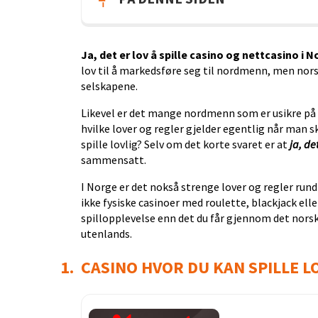
Ja, det er lov å spille casino og nettcasino i N
lov til å markedsføre seg til nordmenn, men norsk
selskapene.
Likevel er det mange nordmenn som er usikre på hv
hvilke lover og regler gjelder egentlig når man 
spille lovlig? Selv om det korte svaret er at
ja, det
sammensatt.
I Norge er det nokså strenge lover og regler rund
ikke fysiske casinoer med roulette, blackjack ell
spillopplevelse enn det du får gjennom det norsk
utenlands.
1.
CASINO HVOR DU KAN SPILLE L