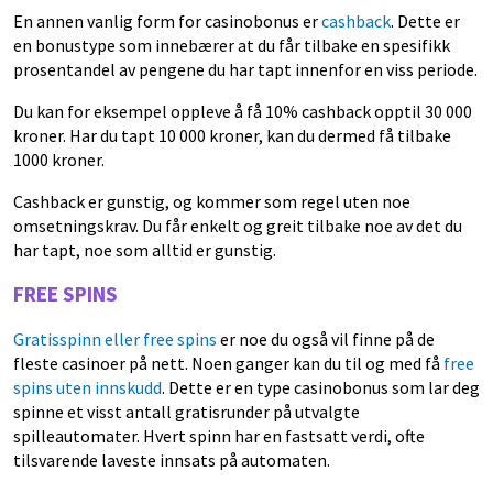
En annen vanlig form for casinobonus er
cashback
. Dette er
en bonustype som innebærer at du får tilbake en spesifikk
prosentandel av pengene du har tapt innenfor en viss periode.
Du kan for eksempel oppleve å få 10% cashback opptil 30 000
kroner. Har du tapt 10 000 kroner, kan du dermed få tilbake
1000 kroner.
Cashback er gunstig, og kommer som regel uten noe
omsetningskrav. Du får enkelt og greit tilbake noe av det du
har tapt, noe som alltid er gunstig.
FREE SPINS
Gratisspinn eller free spins
er noe du også vil finne på de
fleste casinoer på nett. Noen ganger kan du til og med få
free
spins uten innskudd
. Dette er en type casinobonus som lar deg
spinne et visst antall gratisrunder på utvalgte
spilleautomater. Hvert spinn har en fastsatt verdi, ofte
tilsvarende laveste innsats på automaten.