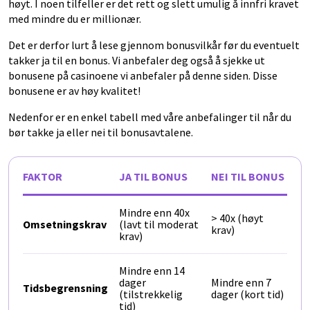
høyt. I noen tilfeller er det rett og slett umulig å innfri kravet
med mindre du er millionær.
Det er derfor lurt å lese gjennom bonusvilkår før du eventuelt
takker ja til en bonus. Vi anbefaler deg også å sjekke ut
bonusene på casinoene vi anbefaler på denne siden. Disse
bonusene er av høy kvalitet!
Nedenfor er en enkel tabell med våre anbefalinger til når du
bør takke ja eller nei til bonusavtalene.
FAKTOR
JA TIL BONUS
NEI TIL BONUS
Mindre enn 40x
> 40x (høyt
Omsetningskrav
(lavt til moderat
krav)
krav)
Mindre enn 14
dager
Mindre enn 7
Tidsbegrensning
(tilstrekkelig
dager (kort tid)
tid)