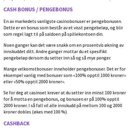
CASH BONUS / PENGEBONUS
En av markedets vanligste casinobonuser er pengebonusen.
Dette er en bonus som består av et visst pengebeløp, og blir
som regel lagt til på saldoen på spillekontoen din.
Noen ganger kan det være snakk om en prosentvis økning av
innskuddet ditt. Andre ganger mottar du et spesifikt
pengebeløp dersom du setter inn så og så mye penger.
Mange velkomstbonuser inneholder pengebonuser. Det er for
eksempel vanlig med bonuser som «100% opptil 1000 kroner»
eller «50% opptil 2000 kroner».
Se for deg at casinoet krever at du setter inn minst 100 kroner
for å motta en pengebonus, og bonusen er på 100% opptil
2000 kroner. I så fall vil alle innskudd på mellom 100 og 2000
kroner dobles (økes med 100 %).
CASHBACK