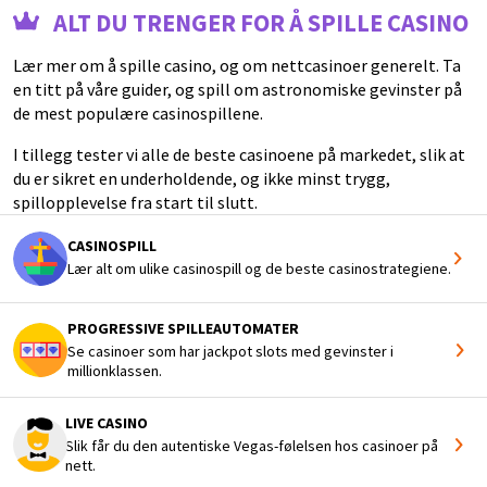
ALT DU TRENGER FOR Å SPILLE CASINO
Lær mer om å spille casino, og om nettcasinoer generelt. Ta
en titt på våre guider, og spill om astronomiske gevinster på
de mest populære casinospillene.
I tillegg tester vi alle de beste casinoene på markedet, slik at
du er sikret en underholdende, og ikke minst trygg,
spillopplevelse fra start til slutt.
CASINOSPILL
Lær alt om ulike casinospill og de beste casinostrategiene.
PROGRESSIVE SPILLEAUTOMATER
Se casinoer som har jackpot slots med gevinster i
millionklassen.
LIVE CASINO
Slik får du den autentiske Vegas-følelsen hos casinoer på
nett.