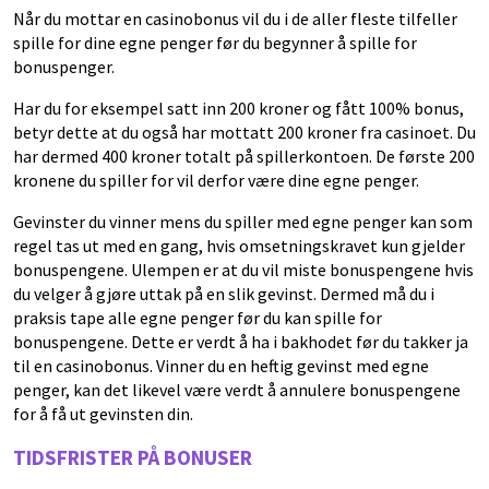
Når du mottar en casinobonus vil du i de aller fleste tilfeller
spille for dine egne penger før du begynner å spille for
bonuspenger.
Har du for eksempel satt inn 200 kroner og fått 100% bonus,
betyr dette at du også har mottatt 200 kroner fra casinoet. Du
har dermed 400 kroner totalt på spillerkontoen. De første 200
kronene du spiller for vil derfor være dine egne penger.
Gevinster du vinner mens du spiller med egne penger kan som
regel tas ut med en gang, hvis omsetningskravet kun gjelder
bonuspengene. Ulempen er at du vil miste bonuspengene hvis
du velger å gjøre uttak på en slik gevinst. Dermed må du i
praksis tape alle egne penger før du kan spille for
bonuspengene. Dette er verdt å ha i bakhodet før du takker ja
til en casinobonus. Vinner du en heftig gevinst med egne
penger, kan det likevel være verdt å annulere bonuspengene
for å få ut gevinsten din.
TIDSFRISTER PÅ BONUSER