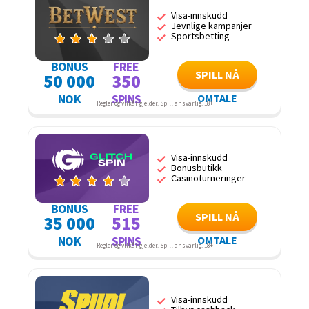
Visa-innskudd
Jevnlige kampanjer
Sportsbetting
BONUS
FREE
SPILL NÅ
50 000
350
NOK
SPINS
OMTALE
Regler og vilkår gjelder. Spill ansvarlig. 18+
Visa-innskudd
Bonusbutikk
Casinoturneringer
BONUS
FREE
SPILL NÅ
35 000
515
NOK
SPINS
OMTALE
Regler og vilkår gjelder. Spill ansvarlig. 18+
Visa-innskudd