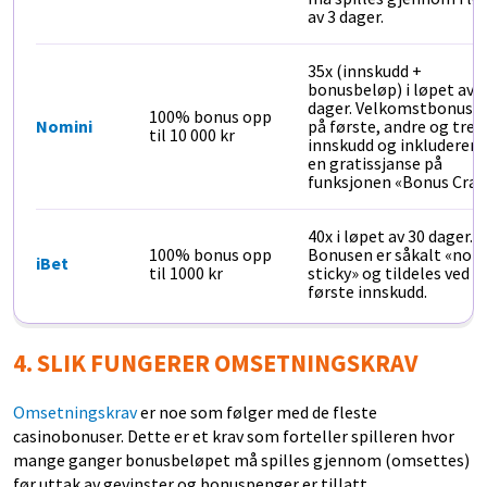
av 3 dager.
35x (innskudd +
bonusbeløp) i løpet av 
dager. Velkomstbonus f
100% bonus opp
Nomini
på første, andre og tred
til 10 000 kr
innskudd og inkluderer 
en gratissjanse på
funksjonen «Bonus Crab
40x i løpet av 30 dager.
100% bonus opp
Bonusen er såkalt «non
iBet
til 1000 kr
sticky» og tildeles ved
første innskudd.
4.
SLIK FUNGERER OMSETNINGSKRAV
Omsetningskrav
er noe som følger med de fleste
casinobonuser. Dette er et krav som forteller spilleren hvor
mange ganger bonusbeløpet må spilles gjennom (omsettes)
før uttak av gevinster og bonuspenger er tillatt.