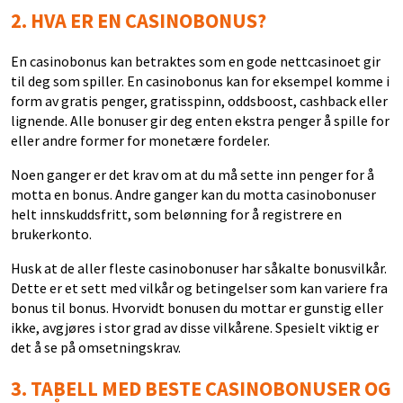
2.
HVA ER EN CASINOBONUS?
En casinobonus kan betraktes som en gode nettcasinoet gir
til deg som spiller. En casinobonus kan for eksempel komme i
form av gratis penger, gratisspinn, oddsboost, cashback eller
lignende. Alle bonuser gir deg enten ekstra penger å spille for
eller andre former for monetære fordeler.
Noen ganger er det krav om at du må sette inn penger for å
motta en bonus. Andre ganger kan du motta casinobonuser
helt innskuddsfritt, som belønning for å registrere en
brukerkonto.
Husk at de aller fleste casinobonuser har såkalte bonusvilkår.
Dette er et sett med vilkår og betingelser som kan variere fra
bonus til bonus. Hvorvidt bonusen du mottar er gunstig eller
ikke, avgjøres i stor grad av disse vilkårene. Spesielt viktig er
det å se på omsetningskrav.
3.
TABELL MED BESTE CASINOBONUSER OG