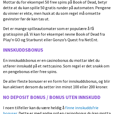
Mottar du for eksempel 50 free spins på Book of Dead, betyr
dette at du kan spille 50 gratis runder på automaten. Pengene
du vinner er ekte, men husk at du som regel må omsette
gevinster før de kan tas ut.
Det er mange spilleautomater som er populære å få
gratisspinn på. Vi kan for eksempel nevne Book of Dead fra
Play’n GO og Starburst eller Gonzo’s Quest fra NetEnt.
INNSKUDDSBONUS
En innskuddsbonus er en casinobonus du mottar idet du
utfører innskudd på et nettcasino. Som regel er det snakk om
en pengebonus eller free spins.
De aller fleste bonuser er en form for innskuddsbonus, og blir
kun aktivert dersom du setter inn minst 100 eller 200 kroner.
NO DEPOSIT BONUS / BONUS UTEN INNSKUDD
I noen tilfeller kan du være heldig å
finne innskuddsfrie
bonuser
. Dette er med andre ord en casinobonus du kan motta