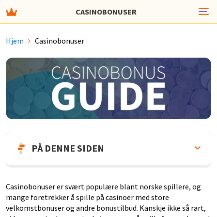
CASINOBONUSER
Hjem
Casinobonuser
PÅ DENNE SIDEN
Casinobonuser er svært populære blant norske spillere, og
mange foretrekker å spille på casinoer med store
velkomstbonuser og andre bonustilbud. Kanskje ikke så rart,