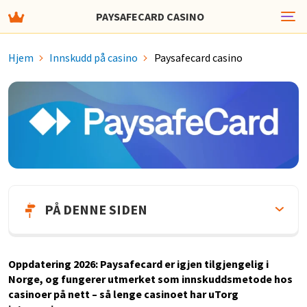
PAYSAFECARD CASINO
Hjem
Innskudd på casino
Paysafecard casino
PÅ DENNE SIDEN
Oppdatering 2026: Paysafecard er igjen tilgjengelig i
Norge, og fungerer utmerket som innskuddsmetode hos
casinoer på nett – så lenge casinoet har uTorg