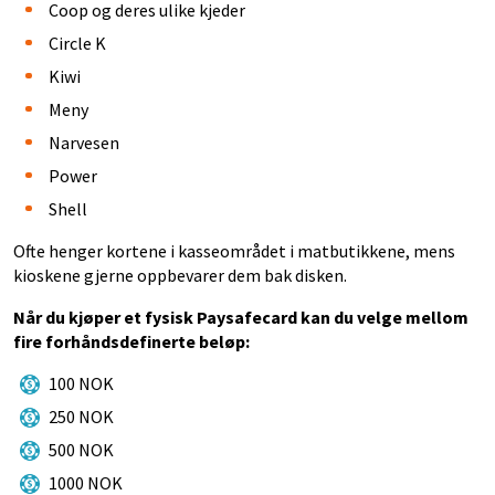
Coop og deres ulike kjeder
Circle K
Kiwi
Meny
Narvesen
Power
Shell
Ofte henger kortene i kasseområdet i matbutikkene, mens
kioskene gjerne oppbevarer dem bak disken.
Når du kjøper et fysisk Paysafecard kan du velge mellom
fire forhåndsdefinerte beløp:
100 NOK
250 NOK
500 NOK
1000 NOK