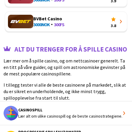
3.9
BVBet Casino
3000
NOK
300
FS
3.8
ALT DU TRENGER FOR Å SPILLE CASINO
Lær mer om å spille casino, og om nettcasinoer generelt. Ta
en titt på våre guider, og spill om astronomiske gevinster på
de mest populære casinospillene.
I tillegg tester vi alle de beste casinoene på markedet, slik at
du er sikret en underholdende, og ikke minst trygg,
spillopplevelse fra start til slutt.
CASINOSPILL
Lær alt om ulike casinospill og de beste casinostrategiene.