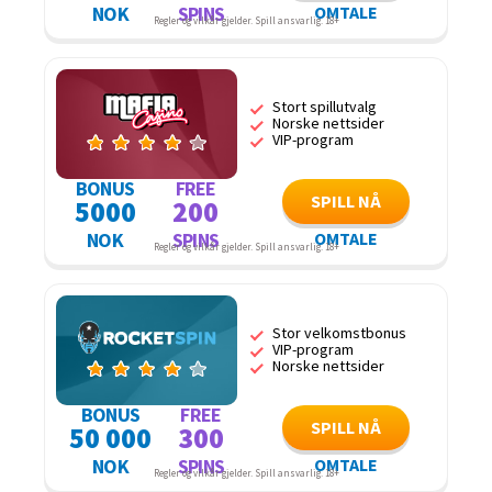
NOK
SPINS
OMTALE
Regler og vilkår gjelder. Spill ansvarlig. 18+
Stort spillutvalg
Norske nettsider
VIP-program
BONUS
FREE
SPILL NÅ
5000
200
NOK
SPINS
OMTALE
Regler og vilkår gjelder. Spill ansvarlig. 18+
Stor velkomstbonus
VIP-program
Norske nettsider
BONUS
FREE
SPILL NÅ
50 000
300
NOK
SPINS
OMTALE
Regler og vilkår gjelder. Spill ansvarlig. 18+