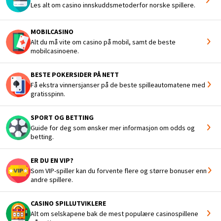
Les alt om casino innskuddsmetoderfor norske spillere.
MOBILCASINO
Alt du må vite om casino på mobil, samt de beste
mobilcasinoene.
BESTE POKERSIDER PÅ NETT
Få ekstra vinnersjanser på de beste spilleautomatene med
gratisspinn.
SPORT OG BETTING
Guide for deg som ønsker mer informasjon om odds og
betting.
ER DU EN VIP?
Som VIP-spiller kan du forvente flere og større bonuser enn
andre spillere.
CASINO SPILLUTVIKLERE
Alt om selskapene bak de mest populære casinospillene