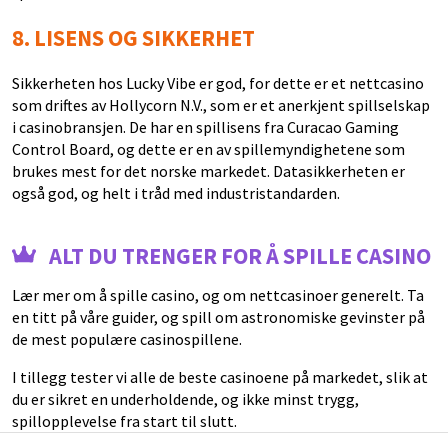
8.
LISENS OG SIKKERHET
Sikkerheten hos Lucky Vibe er god, for dette er et nettcasino
som driftes av Hollycorn N.V., som er et anerkjent spillselskap
i casinobransjen. De har en spillisens fra Curacao Gaming
Control Board, og dette er en av spillemyndighetene som
brukes mest for det norske markedet. Datasikkerheten er
også god, og helt i tråd med industristandarden.
ALT DU TRENGER FOR Å SPILLE CASINO
Lær mer om å spille casino, og om nettcasinoer generelt. Ta
en titt på våre guider, og spill om astronomiske gevinster på
de mest populære casinospillene.
I tillegg tester vi alle de beste casinoene på markedet, slik at
du er sikret en underholdende, og ikke minst trygg,
spillopplevelse fra start til slutt.