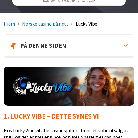
Regler og vilkår gjelder. Spill ansvarlig. 18+
Hjem
Norske casino på nett
Lucky Vibe
PÅ DENNE SIDEN
1.
LUCKY VIBE – DETTE SYNES VI
Hos Lucky Vibe vil alle casinospillere finne et solid utvalg av
spill, og det er mer enn nok bonuser. Spesielt er casinoet