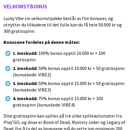
VELKOMSTBONUS
Lucky Vibe sin velkomstpakke består av fire bonuser, og
utnytter du tilbudene til det fulle kan du få hele 50.000 kr og
300 gratisspinn.
Bonusene fordeles på denne måten:
1. innskudd:
100% bonus opptil 10.000 kr + 100
gratisspinn
2. innskudd:
50% bonus opptil 10.000 kr + 50 gratisspinn
(bonuskode: VIBE2)
3. innskudd:
50% bonus opptil 15.000 kr + 50 gratisspinn
(bonuskode: VIBE3)
4. innskudd:
75% bonus opptil 15.000 kr + 100
gratisspinn (bonuskode: VIBE4)
Dine gratisspinn kan spilles på tre ulike spilleautomater fra
Play’GO, og disse er Book of Dead, Mystery Joker og Legacy of
Dead. For å ta del av bonusene må du sette inn minimum 200