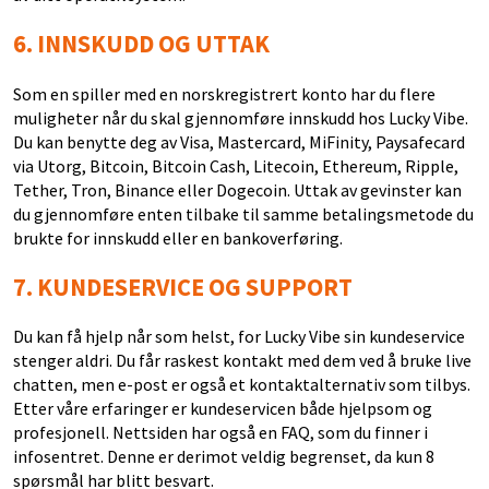
6.
INNSKUDD OG UTTAK
Som en spiller med en norskregistrert konto har du flere
muligheter når du skal gjennomføre innskudd hos Lucky Vibe.
Du kan benytte deg av Visa, Mastercard, MiFinity, Paysafecard
via Utorg, Bitcoin, Bitcoin Cash, Litecoin, Ethereum, Ripple,
Tether, Tron, Binance eller Dogecoin. Uttak av gevinster kan
du gjennomføre enten tilbake til samme betalingsmetode du
brukte for innskudd eller en bankoverføring.
7.
KUNDESERVICE OG SUPPORT
Du kan få hjelp når som helst, for Lucky Vibe sin kundeservice
stenger aldri. Du får raskest kontakt med dem ved å bruke live
chatten, men e-post er også et kontaktalternativ som tilbys.
Etter våre erfaringer er kundeservicen både hjelpsom og
profesjonell. Nettsiden har også en FAQ, som du finner i
infosentret. Denne er derimot veldig begrenset, da kun 8
spørsmål har blitt besvart.