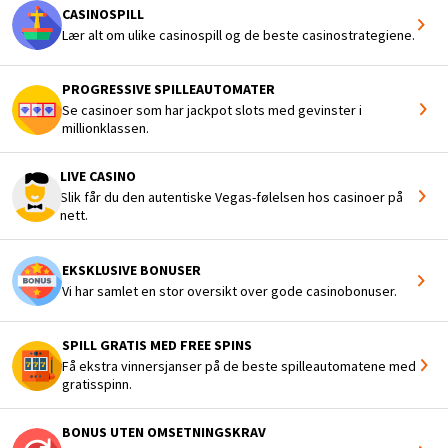
CASINOSPILL
Lær alt om ulike casinospill og de beste casinostrategiene.
PROGRESSIVE SPILLEAUTOMATER
Se casinoer som har jackpot slots med gevinster i
millionklassen.
LIVE CASINO
Slik får du den autentiske Vegas-følelsen hos casinoer på
nett.
EKSKLUSIVE BONUSER
Vi har samlet en stor oversikt over gode casinobonuser.
SPILL GRATIS MED FREE SPINS
Få ekstra vinnersjanser på de beste spilleautomatene med
gratisspinn.
BONUS UTEN OMSETNINGSKRAV