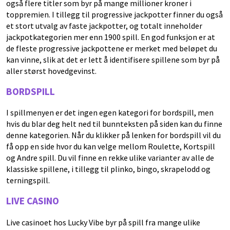
også flere titler som byr på mange millioner kroner i
toppremien. I tillegg til progressive jackpotter finner du også
et stort utvalg av faste jackpotter, og totalt inneholder
jackpotkategorien mer enn 1900 spill. En god funksjon er at
de fleste progressive jackpottene er merket med beløpet du
kan vinne, slik at det er lett å identifisere spillene som byr på
aller størst hovedgevinst.
BORDSPILL
I spillmenyen er det ingen egen kategori for bordspill, men
hvis du blar deg helt ned til bunnteksten på siden kan du finne
denne kategorien. Når du klikker på lenken for bordspill vil du
få opp en side hvor du kan velge mellom Roulette, Kortspill
og Andre spill. Du vil finne en rekke ulike varianter av alle de
klassiske spillene, i tillegg til plinko, bingo, skrapelodd og
terningspill.
LIVE CASINO
Live casinoet hos Lucky Vibe byr på spill fra mange ulike