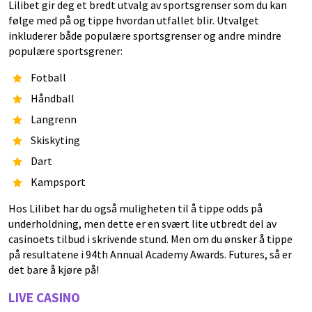
Lilibet gir deg et bredt utvalg av sportsgrenser som du kan
følge med på og tippe hvordan utfallet blir. Utvalget
inkluderer både populære sportsgrenser og andre mindre
populære sportsgrener:
Fotball
Håndball
Langrenn
Skiskyting
Dart
Kampsport
Hos Lilibet har du også muligheten til å tippe odds på
underholdning, men dette er en svært lite utbredt del av
casinoets tilbud i skrivende stund. Men om du ønsker å tippe
på resultatene i 94th Annual Academy Awards. Futures, så er
det bare å kjøre på!
LIVE CASINO