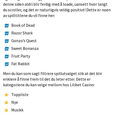
denne siden aldri blir ferdig med å loade, uansett hvor langt
du scroller, og det er naturligvis veldig positivt! Dette er noen
av spilltitlene du vil finne her:
Book of Dead
Razor Shark
Gonzo’s Quest
Sweet Bonanza
Fruit Party
Fat Rabbit
Men du kan som sagt filtrere spillutvalget slik at det blir
enklere å finne frem til det du leter etter. Dette er
kategoriene du kan velge mellom hos Lilibet Casino:
Toppliste
Nye
Musikk