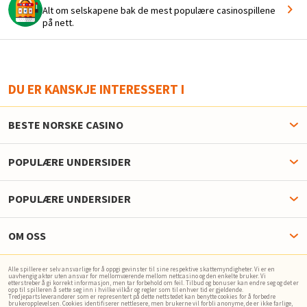
Alt om selskapene bak de mest populære casinospillene
på nett.
DU ER KANSKJE INTERESSERT I
BESTE NORSKE CASINO
POPULÆRE UNDERSIDER
POPULÆRE UNDERSIDER
OM OSS
Alle spillere er selv ansvarlige for å oppgi gevinster til sine respektive skattemyndigheter. Vi er en
uavhengig aktør uten ansvar for mellomværende mellom nettcasino og den enkelte bruker. Vi
etterstreber å gi korrekt informasjon, men tar forbehold om feil. Tilbud og bonuser kan endre seg og det er
opp til spilleren å sette seg inn i hvilke vilkår og regler som til enhver tid er gjeldende.
Tredjepartsleverandører som er representert på dette nettstedet kan benytte cookies for å forbedre
brukeropplevelsen. Cookies identifiserer nettlesere, men brukerne vil forbli anonyme, de er ikke farlige,