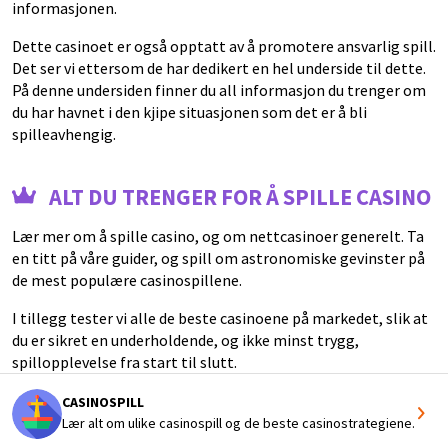
informasjonen.
Dette casinoet er også opptatt av å promotere ansvarlig spill.
Det ser vi ettersom de har dedikert en hel underside til dette.
På denne undersiden finner du all informasjon du trenger om
du har havnet i den kjipe situasjonen som det er å bli
spilleavhengig.
ALT DU TRENGER FOR Å SPILLE CASINO
Lær mer om å spille casino, og om nettcasinoer generelt. Ta
en titt på våre guider, og spill om astronomiske gevinster på
de mest populære casinospillene.
I tillegg tester vi alle de beste casinoene på markedet, slik at
du er sikret en underholdende, og ikke minst trygg,
spillopplevelse fra start til slutt.
CASINOSPILL
Lær alt om ulike casinospill og de beste casinostrategiene.