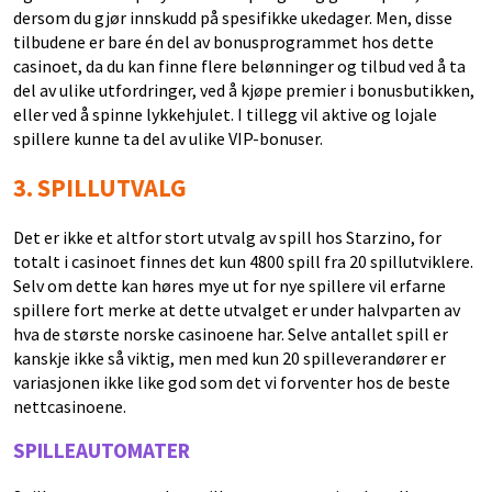
dersom du gjør innskudd på spesifikke ukedager. Men, disse
tilbudene er bare én del av bonusprogrammet hos dette
casinoet, da du kan finne flere belønninger og tilbud ved å ta
del av ulike utfordringer, ved å kjøpe premier i bonusbutikken,
eller ved å spinne lykkehjulet. I tillegg vil aktive og lojale
spillere kunne ta del av ulike VIP-bonuser.
3.
SPILLUTVALG
Det er ikke et altfor stort utvalg av spill hos Starzino, for
totalt i casinoet finnes det kun 4800 spill fra 20 spillutviklere.
Selv om dette kan høres mye ut for nye spillere vil erfarne
spillere fort merke at dette utvalget er under halvparten av
hva de største norske casinoene har. Selve antallet spill er
kanskje ikke så viktig, men med kun 20 spilleverandører er
variasjonen ikke like god som det vi forventer hos de beste
nettcasinoene.
SPILLEAUTOMATER