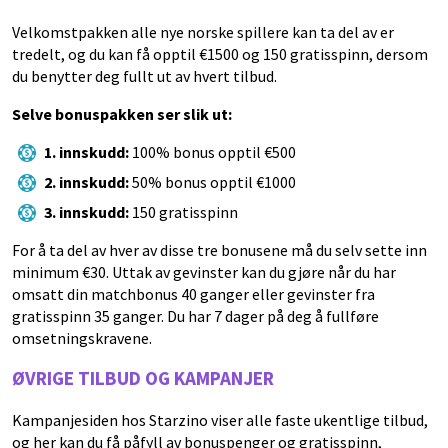
Velkomstpakken alle nye norske spillere kan ta del av er
tredelt, og du kan få opptil €1500 og 150 gratisspinn, dersom
du benytter deg fullt ut av hvert tilbud.
Selve bonuspakken ser slik ut:
1. innskudd:
100% bonus opptil €500
2. innskudd:
50% bonus opptil €1000
3. innskudd:
150 gratisspinn
For å ta del av hver av disse tre bonusene må du selv sette inn
minimum €30. Uttak av gevinster kan du gjøre når du har
omsatt din matchbonus 40 ganger eller gevinster fra
gratisspinn 35 ganger. Du har 7 dager på deg å fullføre
omsetningskravene.
ØVRIGE TILBUD OG KAMPANJER
Kampanjesiden hos Starzino viser alle faste ukentlige tilbud,
og her kan du få påfyll av bonuspenger og gratisspinn,