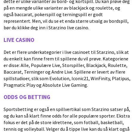
dette er ulike varianter av bord- og kortspill. Du kan prøve deg
på en mengde ulike varianter av blackjack og roulette, og
også baccarat, pokerspill og terningspill er godt
representert. Men, vil du se et enda større utvalg av bordspill,
bør du klikke deg inn i Starzino live casino.
LIVE CASINO
Det er flere underkategorier i live casinoet til Starzino, slik at
du enkelt kan finne frem til spillene du vil prøve. Kategoriene
er disse: Alle, Populære Live, Storspiller, Blackjack, Roulette,
Baccarat, Terninger og Andre Live. Spillene er levert av flere
spillstudioer, slik som Evolution, Iconic21, WinFinity, Platipus,
Pragmatic Play og Absolute Live Gaming.
ODDS OG BETTING
Sportsbetting er også en spillvertikal som Starzino satser på,
og du kan så klart finne odds for alle populære sporter. Ekstra
fokus er det på de store idrettene, som fotball, basketball,
tennis og volleyball. Velger du å tippe live kan du så klart også