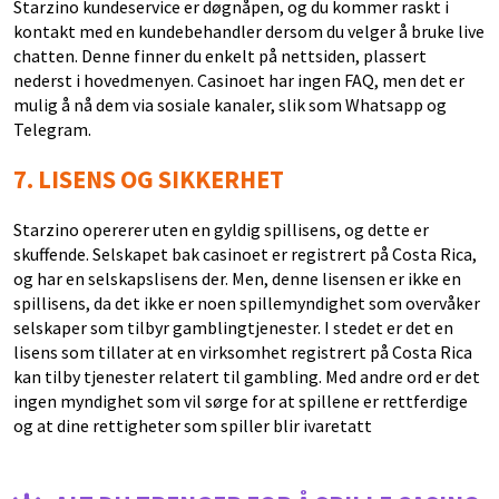
Starzino kundeservice er døgnåpen, og du kommer raskt i
kontakt med en kundebehandler dersom du velger å bruke live
chatten. Denne finner du enkelt på nettsiden, plassert
nederst i hovedmenyen. Casinoet har ingen FAQ, men det er
mulig å nå dem via sosiale kanaler, slik som Whatsapp og
Telegram.
7.
LISENS OG SIKKERHET
Starzino opererer uten en gyldig spillisens, og dette er
skuffende. Selskapet bak casinoet er registrert på Costa Rica,
og har en selskapslisens der. Men, denne lisensen er ikke en
spillisens, da det ikke er noen spillemyndighet som overvåker
selskaper som tilbyr gamblingtjenester. I stedet er det en
lisens som tillater at en virksomhet registrert på Costa Rica
kan tilby tjenester relatert til gambling. Med andre ord er det
ingen myndighet som vil sørge for at spillene er rettferdige
og at dine rettigheter som spiller blir ivaretatt