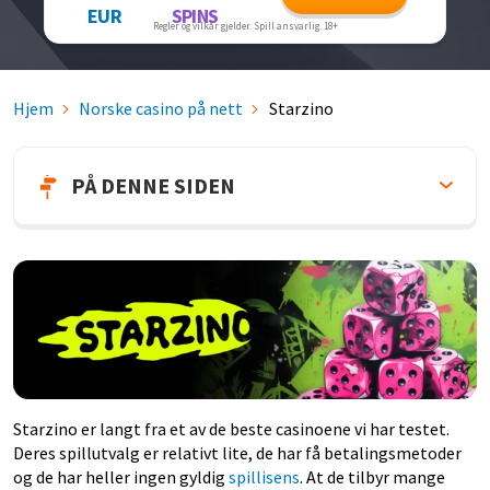
EUR
SPINS
Regler og vilkår gjelder. Spill ansvarlig. 18+
Hjem
Norske casino på nett
Starzino
PÅ DENNE SIDEN
Starzino er langt fra et av de beste casinoene vi har testet.
Deres spillutvalg er relativt lite, de har få betalingsmetoder
og de har heller ingen gyldig
spillisens
. At de tilbyr mange