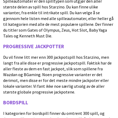
Spilleautomater er den spilltypen som utgjør den aller
største delen av spill hos Starzino. Du kan finne ulike
varianter, fra enkle til intrikate spill. Du kan velge å se
gjennom hele listen med alle spilleautomater, eller heller gå
til kategorien med alle de mest populære spillene. Der finner
du titler som Gates of Olympus, Zeus, Hot Slot, Baby Yaga
Tales og Kenneth Must Die.
PROGRESSIVE JACKPOTTER
Du vil finne litt mer enn 300 jackpotspill hos Starzino, men
langt fra alle disse er progressive jackpotspill. Faktisk har de
aller fleste av dem en fast jackpot, slik som spillene fra
Wazdan og BGaming. Noen progressive varianter er det
derimot, men disse er for det meste mindre jackpoter eller
lokale varianter. Vi fant ikke noe særlig utvalg av de aller
største globale progressive jackpotene.
BORDSPILL
I kategorien for bordspill finner du omtrent 300 spill, og