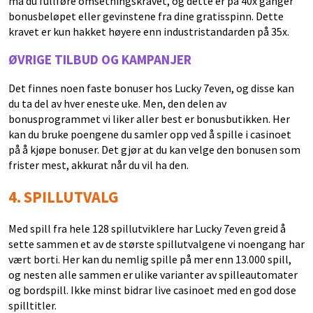
må du fullføre omsetningskravet, og dette er på 40x ganger
bonusbeløpet eller gevinstene fra dine gratisspinn. Dette
kravet er kun hakket høyere enn industristandarden på 35x.
ØVRIGE TILBUD OG KAMPANJER
Det finnes noen faste bonuser hos Lucky 7even, og disse kan
du ta del av hver eneste uke. Men, den delen av
bonusprogrammet vi liker aller best er bonusbutikken. Her
kan du bruke poengene du samler opp ved å spille i casinoet
på å kjøpe bonuser. Det gjør at du kan velge den bonusen som
frister mest, akkurat når du vil ha den.
4.
SPILLUTVALG
Med spill fra hele 128 spillutviklere har Lucky 7even greid å
sette sammen et av de største spillutvalgene vi noengang har
vært borti. Her kan du nemlig spille på mer enn 13.000 spill,
og nesten alle sammen er ulike varianter av spilleautomater
og bordspill. Ikke minst bidrar live casinoet med en god dose
spilltitler.