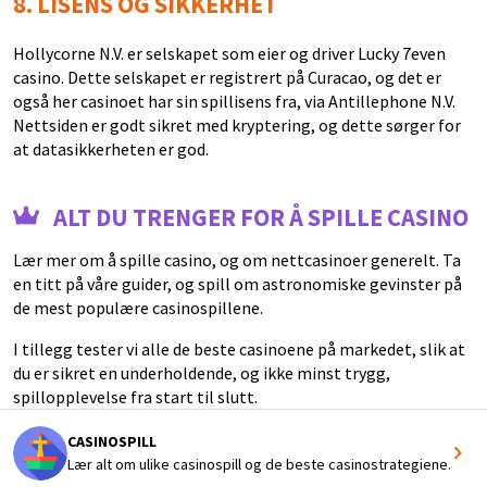
8.
LISENS OG SIKKERHET
Hollycorne N.V. er selskapet som eier og driver Lucky 7even
casino. Dette selskapet er registrert på Curacao, og det er
også her casinoet har sin spillisens fra, via Antillephone N.V.
Nettsiden er godt sikret med kryptering, og dette sørger for
at datasikkerheten er god.
ALT DU TRENGER FOR Å SPILLE CASINO
Lær mer om å spille casino, og om nettcasinoer generelt. Ta
en titt på våre guider, og spill om astronomiske gevinster på
de mest populære casinospillene.
I tillegg tester vi alle de beste casinoene på markedet, slik at
du er sikret en underholdende, og ikke minst trygg,
spillopplevelse fra start til slutt.
CASINOSPILL
Lær alt om ulike casinospill og de beste casinostrategiene.