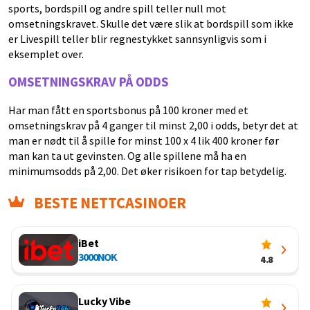
sports, bordspill og andre spill teller null mot
omsetningskravet. Skulle det være slik at bordspill som ikke
er Livespill teller blir regnestykket sannsynligvis som i
eksemplet over.
OMSETNINGSKRAV PÅ ODDS
Har man fått en sportsbonus på 100 kroner med et
omsetningskrav på 4 ganger til minst 2,00 i odds, betyr det at
man er nødt til å spille for minst 100 x 4 lik 400 kroner før
man kan ta ut gevinsten. Og alle spillene må ha en
minimumsodds på 2,00. Det øker risikoen for tap betydelig.
BESTE NETTCASINOER
iBet
3000
NOK
4.8
Lucky Vibe