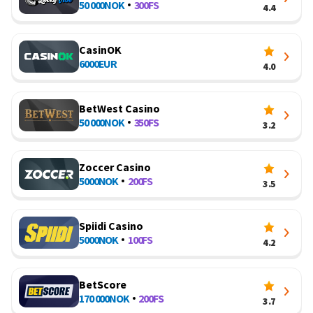
50 000
NOK
300
FS
4.4
CasinOK
6000
EUR
4.0
BetWest Casino
50 000
NOK
350
FS
3.2
Zoccer Casino
5000
NOK
200
FS
3.5
Spiidi Casino
5000
NOK
100
FS
4.2
BetScore
170 000
NOK
200
FS
3.7