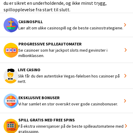
du er sikret en underholdende, og ikke minst trygg,
spillopplevelse fra start til slutt.
CASINOSPILL
Lær alt om ulike casinospill og de beste casinostrategiene.
PROGRESSIVE SPILLEAUTOMATER
Se casinoer som har jackpot slots med gevinster i
millionklassen.
LIVE CASINO
Slik får du den autentiske Vegas-følelsen hos casinoer på
nett.
EKSKLUSIVE BONUSER
Vi har samlet en stor oversikt over gode casinobonuser.
SPILL GRATIS MED FREE SPINS
Få ekstra vinnersjanser på de beste spilleautomatene med
gratisspinn.