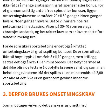
ikke fått så mange gratisspinn, gratispenger eller bonus. For
et gjennomsnittlig antall free spins eller bonuser, ligger
omsetningskravene i området 20 til 50 ganger. Noen ganger
lavere. Noen ganger høyere. Dette vil variere noe fra
nettcasino til nettcasino. Vi ser på 30-40 som en slags
«bransjestandard», og betrakter krav som er lavere dette for
potensielt
veldig bra.
For de som liker sportsbetting er det også knyttet
omsetningskrav til gratisspill og bonuser. De er som oftest
ikke så høye, typisk i område 5 til 10 ganger, men i tillegg
settes det også krav til en minsteodds. Det betyr dermed at
det ikke blir noe lettere å oppfylle kravene samtidig som man
beholder gevinstene. Må det spilles til en minsteodds på 2,00
vet alle at det ikke er en garantert gevinst innenfor
sportsbetting.
3.
DERFOR BRUKES OMSETNINGSKRAV
Som mottager virker jo det ganske irrasjonelt med