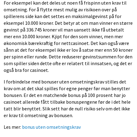
For eksempel kan det deles ut noen få frispinn uten krav til
omsetning. For å flytte mest mulig av risikoen over på
spillerens side kan det settes en maksimalgevinst på for
eksempel 10.000 kroner. Det betyr at om man vinner en større
gevinst på 336.745 kroner vil man uansett ikke få utbetalt
mer enn 10.000 kroner. Kjipt for den som vinner, men mer
økonomisk bærekraftig for nettcasinoet. Det kan også være
sånn at det for eksempel ikke er lov å satse mer enn 50 kroner
per spinn eller runde. Dette reduserer gevinstsummen for den
som spiller siden dette ofte er relatert til innsatsen, og det er
også bra for casinoet.
I forbindelse med bonuser uten omsetningskrav stilles det
krav om at det skal spilles for egne penger før man benytter
bonusen. Er det en matchende bonus på 100 prosent har jo
casinoet allerede fått tilbake bonuspengene før de i det hele
tatt blir benyttet. Slik sett har de null risiko selv om det ikke
er krav til omsetning av bonusen.
Les mer:
bonus uten omsetningskrav