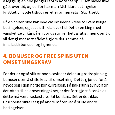
å legge igjen noe penger i form av tapte spill. Det hadde ikke
gått over tid, og derfor har man fått klare betingelser
knyttet til gode tilbud i en eller annen valør. Stort sett.
På en annen side kan ikke casinosidene kreve for vanskelige
betingelser, og spesielt ikke over tid. Det er én ting med
vanskelige vilkår på en bonus som er helt gratis, men over tid
vil det gi motsatt effekt å gjøre det samme på
innskuddsbonuser og lignende.
4.
BONUSER OG FREE SPINS UTEN
OMSETNINGSKRAV
For det er også slik at noen casinoer deler ut gratisspinn og
bonuser uten å stille krav til omsetning. Dette gjør de for å
hevde seg i den harde konkurransen. På bakgrunn av hvorfor
det ofte stilles omsetningskrav, er det fort gjort å tenke at
dette må være raskeste vei til konkurs. Det er det ikke.
Casinoene sikrer seg på andre måter ved å stille andre
betingelser.