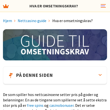
HVA ER OMSETNINGSKRAV?
Hjem
Nettcasino guide
Hva er omsetningskrav?
PÅ DENNE SIDEN
De som spiller hos nettcasinoene setter pris på goder og
belønninger. En av de tingene som spillerne vet å sette ekstra
stor pris på er
free spins
og
casinobonuser
. Det er selve