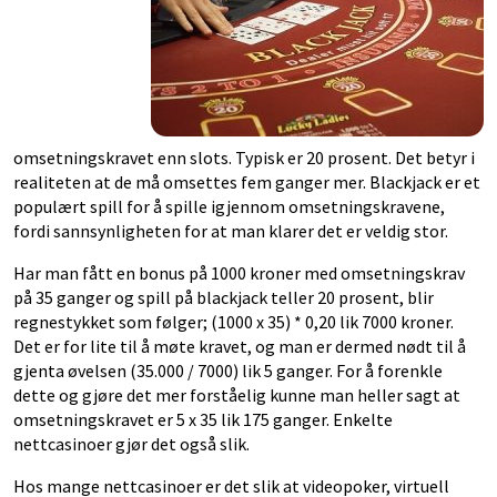
omsetningskravet enn slots. Typisk er 20 prosent. Det betyr i
realiteten at de må omsettes fem ganger mer. Blackjack er et
populært spill for å spille igjennom omsetningskravene,
fordi sannsynligheten for at man klarer det er veldig stor.
Har man fått en bonus på 1000 kroner med omsetningskrav
på 35 ganger og spill på blackjack teller 20 prosent, blir
regnestykket som følger; (1000 x 35) * 0,20 lik 7000 kroner.
Det er for lite til å møte kravet, og man er dermed nødt til å
gjenta øvelsen (35.000 / 7000) lik 5 ganger. For å forenkle
dette og gjøre det mer forståelig kunne man heller sagt at
omsetningskravet er 5 x 35 lik 175 ganger. Enkelte
nettcasinoer gjør det også slik.
Hos mange nettcasinoer er det slik at videopoker, virtuell