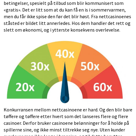
betingelser, spesielt på tilbud som blir kommunisert som
«gratis». Det er litt som at du kan få en is i sommervarmen,
men du får ikke spise den før det blir høst. Fra nettcasinoenes
ståsted er bildet litt annerledes. Hos dem handler det rett og
slett om økonomi, og i ytterste konsekvens overlevelse.
Konkurransen mellom nettcasinoene er hard. Og den blir bare
tøffere og tøffere etter hvert som det lanseres flere og flere
casinoer. Derfor bruker casinoene belønninger for å holde på
spillerne sine, og ikke minst tiltrekke seg nye. Uten kunder