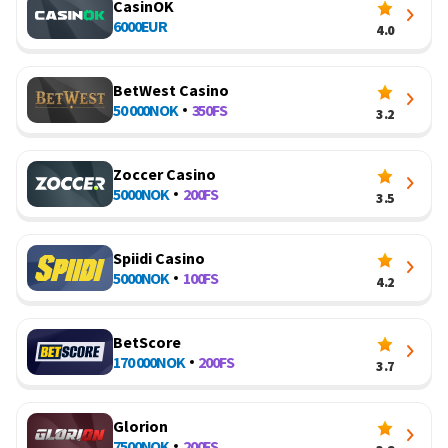
CasinOK
6000
EUR
4.0
BetWest Casino
50 000
NOK
350
FS
3.2
Zoccer Casino
5000
NOK
200
FS
3.5
Spiidi Casino
5000
NOK
100
FS
4.2
BetScore
170 000
NOK
200
FS
3.7
Glorion
7500
NOK
200
FS