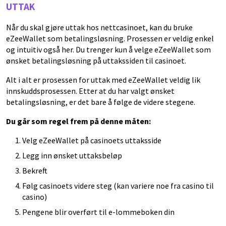
UTTAK
Når du skal gjøre uttak hos nettcasinoet, kan du bruke
eZeeWallet som betalingsløsning. Prosessen er veldig enkel
og intuitiv også her. Du trenger kun å velge eZeeWallet som
ønsket betalingsløsning på uttakssiden til casinoet.
Alt i alt er prosessen for uttak med eZeeWallet veldig lik
innskuddsprosessen. Etter at du har valgt ønsket
betalingsløsning, er det bare å følge de videre stegene.
Du går som regel frem på denne måten:
Velg eZeeWallet på casinoets uttaksside
Legg inn ønsket uttaksbeløp
Bekreft
Følg casinoets videre steg (kan variere noe fra casino til
casino)
Pengene blir overført til e-lommeboken din