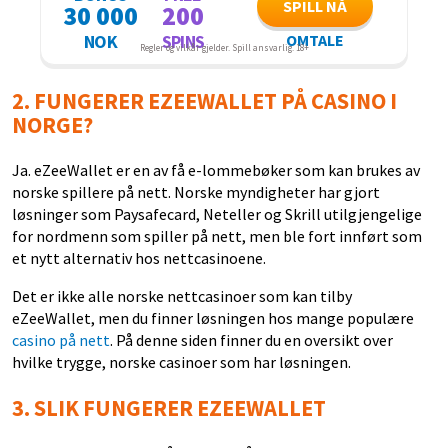
SPILL NÅ
30 000
200
NOK
SPINS
OMTALE
Regler og vilkår gjelder. Spill ansvarlig. 18+
2.
FUNGERER EZEEWALLET PÅ CASINO I
NORGE?
Ja. eZeeWallet er en av få e-lommebøker som kan brukes av
norske spillere på nett. Norske myndigheter har gjort
løsninger som Paysafecard, Neteller og Skrill utilgjengelige
for nordmenn som spiller på nett, men ble fort innført som
et nytt alternativ hos nettcasinoene.
Det er ikke alle norske nettcasinoer som kan tilby
eZeeWallet, men du finner løsningen hos mange populære
casino på nett
. På denne siden finner du en oversikt over
hvilke trygge, norske casinoer som har løsningen.
3.
SLIK FUNGERER EZEEWALLET