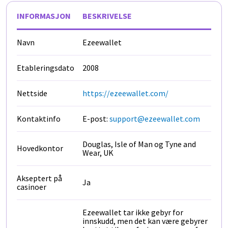
INFORMASJON
BESKRIVELSE
Navn
Ezeewallet
Etableringsdato
2008
Nettside
https://ezeewallet.com/
Kontaktinfo
E-post:
support@ezeewallet.com
Douglas, Isle of Man og Tyne and
Hovedkontor
Wear, UK
Akseptert på
Ja
casinoer
Ezeewallet tar ikke gebyr for
innskudd, men det kan være gebyrer