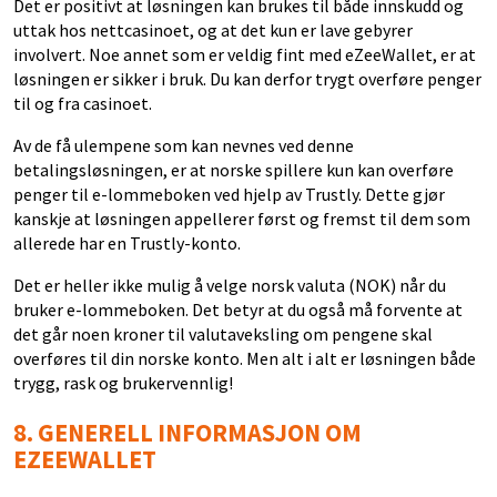
Det er positivt at løsningen kan brukes til både innskudd og
uttak hos nettcasinoet, og at det kun er lave gebyrer
involvert. Noe annet som er veldig fint med eZeeWallet, er at
løsningen er sikker i bruk. Du kan derfor trygt overføre penger
til og fra casinoet.
Av de få ulempene som kan nevnes ved denne
betalingsløsningen, er at norske spillere kun kan overføre
penger til e-lommeboken ved hjelp av Trustly. Dette gjør
kanskje at løsningen appellerer først og fremst til dem som
allerede har en Trustly-konto.
Det er heller ikke mulig å velge norsk valuta (NOK) når du
bruker e-lommeboken. Det betyr at du også må forvente at
det går noen kroner til valutaveksling om pengene skal
overføres til din norske konto. Men alt i alt er løsningen både
trygg, rask og brukervennlig!
8.
GENERELL INFORMASJON OM
EZEEWALLET