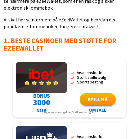
se nærmere på eZeeWallet, som er en rask og sikker
elektronisk lommebok.
Vi skal her se nærmere på eZeeWallet og hvordan den
populære e-lommeboken fungerer i praksis!
1.
BESTE CASINOER MED STØTTE FOR
EZEEWALLET
Visa-innskudd
Stort spillutvalg
Sportsbetting
BONUS
SPILL NÅ
3000
NOK
OMTALE
Regler og vilkår gjelder. Spill ansvarlig. 18+
Visa-innskudd