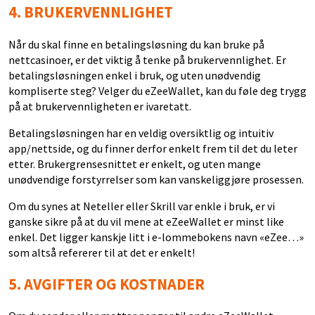
4.
BRUKERVENNLIGHET
Når du skal finne en betalingsløsning du kan bruke på
nettcasinoer, er det viktig å tenke på brukervennlighet. Er
betalingsløsningen enkel i bruk, og uten unødvendig
kompliserte steg? Velger du eZeeWallet, kan du føle deg trygg
på at brukervennligheten er ivaretatt.
Betalingsløsningen har en veldig oversiktlig og intuitiv
app/nettside, og du finner derfor enkelt frem til det du leter
etter. Brukergrensesnittet er enkelt, og uten mange
unødvendige forstyrrelser som kan vanskeliggjøre prosessen.
Om du synes at Neteller eller Skrill var enkle i bruk, er vi
ganske sikre på at du vil mene at eZeeWallet er minst like
enkel. Det ligger kanskje litt i e-lommebokens navn «eZee…»
som altså refererer til at det er enkelt!
5.
AVGIFTER OG KOSTNADER