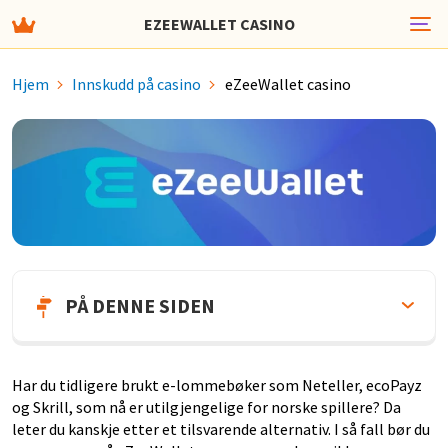
EZEEWALLET CASINO
Hjem
Innskudd på casino
eZeeWallet casino
PÅ DENNE SIDEN
Har du tidligere brukt e-lommebøker som Neteller, ecoPayz
og Skrill, som nå er utilgjengelige for norske spillere? Da
leter du kanskje etter et tilsvarende alternativ. I så fall bør du