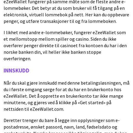
eZeeWallet fungerer på samme måte som de fleste andre e-
lommebøker. Det betyr at du som bruker vil få tilgang på en
elektronisk, virtuell lommebok på nett. Her kan du oppbevare
penger, og utføre transaksjoner til og fra lommeboken.
I likhet med andre e-lommebøker, fungerer eZeeWallet som
et mellomstopp mellom spiller og casino. Siden du ikke
overfører penger direkte til casinoet fra kontoen du har i den
norske banken din, vil heller ikke banken stoppe
overføringen.
INNSKUDD
Når du skal gjøre innskudd med denne betalingsløsningen, må
du i første omgang sørge for at du har en brukerkonto hos
eZeeWallet. Det å opprette en brukerkonto tar ikke mange
minuttene, og gjøres ved å klikke på «Get started» på
nettsiden til eZeeWallet.com.
Deretter trenger du bare å legge inn opplysninger som e-
postadresse, ønsket passord, navn, land, fødselsdato og