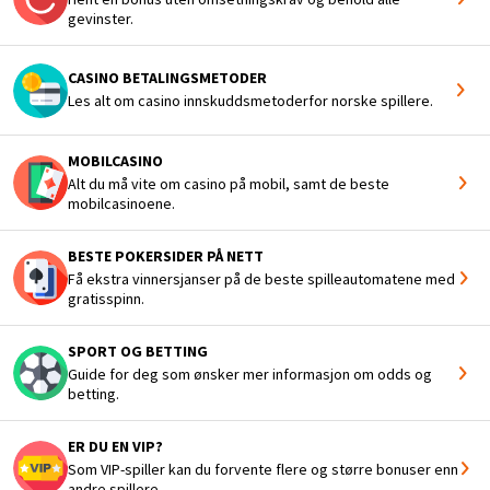
gevinster.
CASINO BETALINGSMETODER
Les alt om casino innskuddsmetoderfor norske spillere.
MOBILCASINO
Alt du må vite om casino på mobil, samt de beste
mobilcasinoene.
BESTE POKERSIDER PÅ NETT
Få ekstra vinnersjanser på de beste spilleautomatene med
gratisspinn.
SPORT OG BETTING
Guide for deg som ønsker mer informasjon om odds og
betting.
ER DU EN VIP?
Som VIP-spiller kan du forvente flere og større bonuser enn
andre spillere.