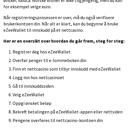
ønsket valuta. Norske kroner er ikke tilgjengelig, men du kan
for eksempel velge euro.
Når registreringsprosessen er over, må du også verifisere
brukerkontoen din. Når alt er klart, kan du begynne å bruke
eZeeWallet til innskudd på et nettcasino.
Her er en oversikt over hvordan du går frem, steg for steg:
Registrer deg hos eZeeWallet
Overfør penger til e-lommeboken din
Finn et nettcasino som tilbyr innskudd med eZeeWallet
Logg inn hos nettcasinoet
Gå til innskuddssiden
Velg eZeeWallet
Oppgi ønsket beløp
Bekreft betalingen på eZeeWallet-appen eller nettsiden
Pengene overføres til nettcasino-kontoen din