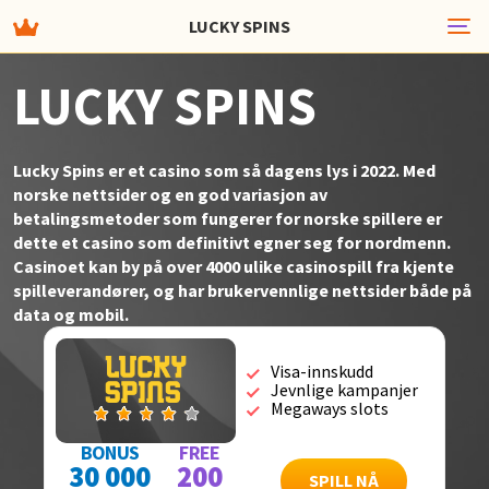
LUCKY SPINS
LUCKY SPINS
Lucky Spins er et casino som så dagens lys i 2022. Med
norske nettsider og en god variasjon av
betalingsmetoder som fungerer for norske spillere er
dette et casino som definitivt egner seg for nordmenn.
Casinoet kan by på over 4000 ulike casinospill fra kjente
spilleverandører, og har brukervennlige nettsider både på
data og mobil.
Visa-innskudd
Jevnlige kampanjer
Megaways slots
BONUS
FREE
30 000
200
SPILL NÅ