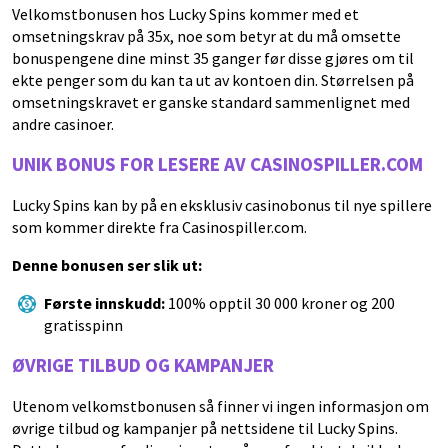
Velkomstbonusen hos Lucky Spins kommer med et
omsetningskrav på 35x, noe som betyr at du må omsette
bonuspengene dine minst 35 ganger før disse gjøres om til
ekte penger som du kan ta ut av kontoen din. Størrelsen på
omsetningskravet er ganske standard sammenlignet med
andre casinoer.
UNIK BONUS FOR LESERE AV CASINOSPILLER.COM
Lucky Spins kan by på en eksklusiv casinobonus til nye spillere
som kommer direkte fra Casinospiller.com.
Denne bonusen ser slik ut:
Første innskudd:
100% opptil 30 000 kroner og 200
gratisspinn
ØVRIGE TILBUD OG KAMPANJER
Utenom velkomstbonusen så finner vi ingen informasjon om
øvrige tilbud og kampanjer på nettsidene til Lucky Spins.