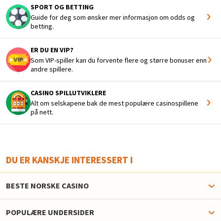
SPORT OG BETTING
Guide for deg som ønsker mer informasjon om odds og
betting.
ER DU EN VIP?
Som VIP-spiller kan du forvente flere og større bonuser enn
andre spillere.
CASINO SPILLUTVIKLERE
Alt om selskapene bak de mest populære casinospillene
på nett.
DU ER KANSKJE INTERESSERT I
BESTE NORSKE CASINO
POPULÆRE UNDERSIDER