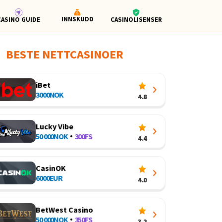
INNSKUDD
CASINO GUIDE
CASINOLISENSER
BESTE NETTCASINOER
iBet
3000
NOK
4.8
Lucky Vibe
50 000
NOK
300
FS
4.4
CasinOK
6000
EUR
4.0
BetWest Casino
50 000
NOK
350
FS
3.2