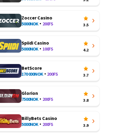
Zoccer Casino
5000
NOK
200
FS
3.5
Spiidi Casino
5000
NOK
100
FS
4.2
BetScore
170 000
NOK
200
FS
3.7
Glorion
7500
NOK
200
FS
3.8
BillyBets Casino
5000
NOK
200
FS
3.9