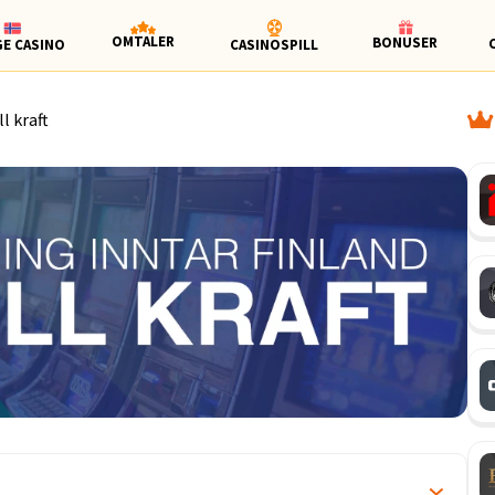
OMTALER
BONUSER
E CASINO
CASINOSPILL
l kraft