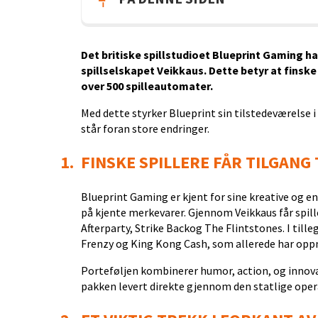
Det britiske spillstudioet Blueprint Gaming ha
spillselskapet Veikkaus. Dette betyr at finske 
over 500 spilleautomater.
Med dette styrker Blueprint sin tilstedeværelse 
står foran store endringer.
1.
FINSKE SPILLERE FÅR TILGANG
Blueprint Gaming er kjent for sine kreative og 
på kjente merkevarer. Gjennom Veikkaus får spill
Afterparty, Strike Backog The Flintstones. I till
Frenzy og King Kong Cash, som allerede har oppn
Porteføljen kombinerer humor, action, og innova
pakken levert direkte gjennom den statlige oper