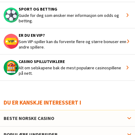
SPORT OG BETTING
Guide for deg som ønsker mer informasjon om odds og
betting.
ER DU EN VIP?
Som VIP-spiller kan du forvente flere og større bonuser enn
andre spillere.
CASINO SPILLUTVIKLERE
Alt om selskapene bak de mest populære casinospillene
på nett.
DU ER KANSKJE INTERESSERT I
BESTE NORSKE CASINO
POPULÆRE UNDERSIDER