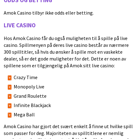
ODDS OG BETTING
Amok Casino tilbyr ikke odds eller betting.
LIVE CASINO
Hos Amok Casino får du også muligheten til å spille på live
casino. Spillmenyen på deres live casino består av nærmere
300 spilltitler, så hvis du ønsker å spille mot en vaskekte
dealer, så er det gode muligheter for det. Dette er noen av
spillene som er tilgjengelig på Amok sitt live casino:
Crazy Time
Monopoly Live
Grand Roulette
Infinite Blackjack
Mega Ball
Amok Casino har gjort det svært enkelt å finne ut hvilke spill
som passer for deg. Majoriteten av spilltitlene er nemlig