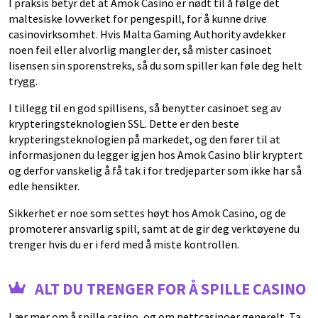
I praksis betyr det at Amok Casino er nødt til å følge det
maltesiske lovverket for pengespill, for å kunne drive
casinovirksomhet. Hvis Malta Gaming Authority avdekker
noen feil eller alvorlig mangler der, så mister casinoet
lisensen sin sporenstreks, så du som spiller kan føle deg helt
trygg.
I tillegg til en god spillisens, så benytter casinoet seg av
krypteringsteknologien SSL. Dette er den beste
krypteringsteknologien på markedet, og den fører til at
informasjonen du legger igjen hos Amok Casino blir kryptert
og derfor vanskelig å få tak i for tredjeparter som ikke har så
edle hensikter.
Sikkerhet er noe som settes høyt hos Amok Casino, og de
promoterer ansvarlig spill, samt at de gir deg verktøyene du
trenger hvis du er i ferd med å miste kontrollen.
ALT DU TRENGER FOR Å SPILLE CASINO
Lær mer om å spille casino, og om nettcasinoer generelt. Ta