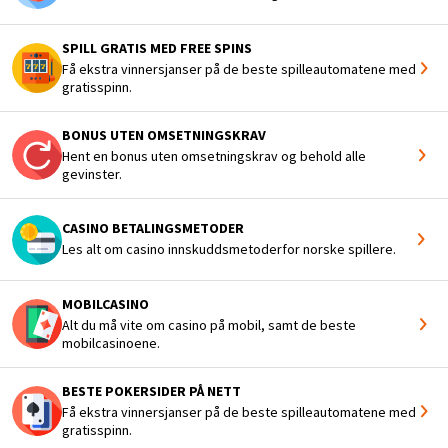
SPILL GRATIS MED FREE SPINS
Få ekstra vinnersjanser på de beste spilleautomatene med
gratisspinn.
BONUS UTEN OMSETNINGSKRAV
Hent en bonus uten omsetningskrav og behold alle
gevinster.
CASINO BETALINGSMETODER
Les alt om casino innskuddsmetoderfor norske spillere.
MOBILCASINO
Alt du må vite om casino på mobil, samt de beste
mobilcasinoene.
BESTE POKERSIDER PÅ NETT
Få ekstra vinnersjanser på de beste spilleautomatene med
gratisspinn.