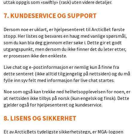
uttak oppgis som «swiftly» (rask) uten videre detaljer.
7.
KUNDESERVICE OG SUPPORT
Dersom noe er uklart, er hjelpesenteret til ArcticBet første
stopp. Her listes og besvares en haug med vanlige spørsmål,
som du kan bla deg gjennom eller søke i. Dette gir et godt
utgangspunkt, men dersom du ikke finner det du leter etter,
er prosessen ikke den enkleste.
Live chat og e-postinformasjon er nemlig kun å finne fra
dette senteret (ikke alltid tilgjengelig på nettsiden) og du må
fylle inn syv felt med informasjon før live chat startes.
Noe som også kan trekke ned helhetsopplevelsen for noen, er
at nettsiden ikke tilbys på norsk (kun engelsk og finsk). Dette
gjelder også for hjelpesenteret og kundeservice.
8.
LISENS OG SIKKERHET
Et av ArcticBets tydeligste sikkerhetstegn, er MGA-logoen