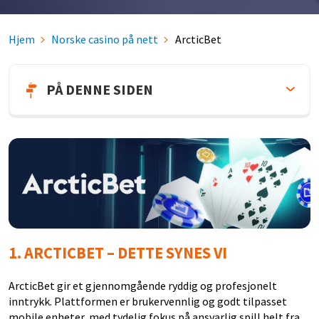
Hjem
Norske casino på nett
ArcticBet
PÅ DENNE SIDEN
1.
ARCTICBET – DETTE SYNES VI
ArcticBet gir et gjennomgående ryddig og profesjonelt
inntrykk. Plattformen er brukervennlig og godt tilpasset
mobile enheter, med tydelig fokus på ansvarlig spill helt fra