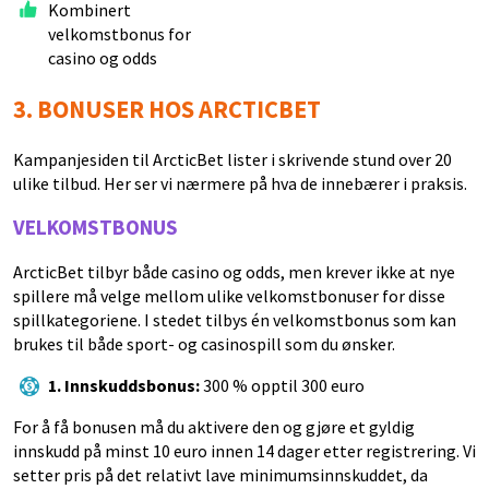
Kombinert
velkomstbonus for
casino og odds
3.
BONUSER HOS ARCTICBET
Kampanjesiden til ArcticBet lister i skrivende stund over 20
ulike tilbud. Her ser vi nærmere på hva de innebærer i praksis.
VELKOMSTBONUS
ArcticBet tilbyr både casino og odds, men krever ikke at nye
spillere må velge mellom ulike velkomstbonuser for disse
spillkategoriene. I stedet tilbys én velkomstbonus som kan
brukes til både sport- og casinospill som du ønsker.
1. Innskuddsbonus:
300 % opptil 300 euro
For å få bonusen må du aktivere den og gjøre et gyldig
innskudd på minst 10 euro innen 14 dager etter registrering. Vi
setter pris på det relativt lave minimumsinnskuddet, da