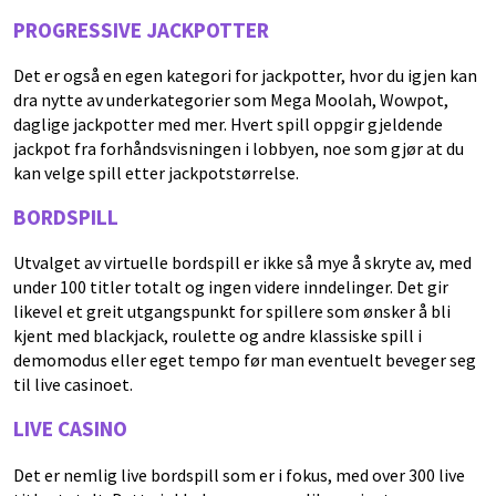
PROGRESSIVE JACKPOTTER
Det er også en egen kategori for jackpotter, hvor du igjen kan
dra nytte av underkategorier som Mega Moolah, Wowpot,
daglige jackpotter med mer. Hvert spill oppgir gjeldende
jackpot fra forhåndsvisningen i lobbyen, noe som gjør at du
kan velge spill etter jackpotstørrelse.
BORDSPILL
Utvalget av virtuelle bordspill er ikke så mye å skryte av, med
under 100 titler totalt og ingen videre inndelinger. Det gir
likevel et greit utgangspunkt for spillere som ønsker å bli
kjent med blackjack, roulette og andre klassiske spill i
demomodus eller eget tempo før man eventuelt beveger seg
til live casinoet.
LIVE CASINO
Det er nemlig live bordspill som er i fokus, med over 300 live