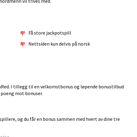
ordmenn vil trives med.
Få store jackpotspill
Nettsiden kun delvis på norsk
ed. I tillegg til en velkomstbonus og løpende bonustilbud
te poeng mot bonuser.
pillere, og du får en bonus sammen med hvert av dine tre