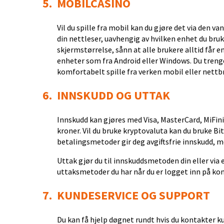
5.
MOBILCASINO
Vil du spille fra mobil kan du gjøre det via den va
din nettleser, uavhengig av hvilken enhet du bruk
skjermstørrelse, sånn at alle brukere alltid får e
enheter som fra Android eller Windows. Du treng
komfortabelt spille fra verken mobil eller nettb
6.
INNSKUDD OG UTTAK
Innskudd kan gjøres med Visa, MasterCard, MiFinit
kroner. Vil du bruke kryptovaluta kan du bruke Bit
betalingsmetoder gir deg avgiftsfrie innskudd, m
Uttak gjør du til innskuddsmetoden din eller via e
uttaksmetoder du har når du er logget inn på kon
7.
KUNDESERVICE OG SUPPORT
Du kan få hjelp døgnet rundt hvis du kontakter k