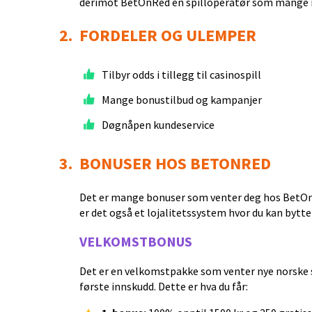
derimot BetOnRed en spilloperatør som mange n
2.
FORDELER OG ULEMPER
Tilbyr odds i tillegg til casinospill
Mange bonustilbud og kampanjer
Døgnåpen kundeservice
3.
BONUSER HOS BETONRED
Det er mange bonuser som venter deg hos BetOnR
er det også et lojalitetssystem hvor du kan byt
VELKOMSTBONUS
Det er en velkomstpakke som venter nye norske s
første innskudd. Dette er hva du får: