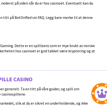
ig nederst på siden når du er hos casinoet. Eventuelt kan du
en titt på BetOnRed sin FAQ. Legg bare merke til at denne
eGaming. Dette er en spillisens som er mye brukt av norske
kkerheten hos casinoet er god takket være kryptering og at
PILLE CASINO
r generelt. Ta en titt på våre guider, og spill om
 casinospillene.
markedet, slik at du er sikret en underholdende, og ikke