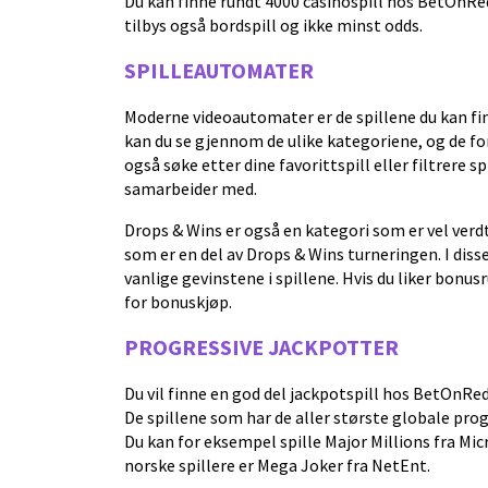
Du kan finne rundt 4000 casinospill hos BetOnRed,
tilbys også bordspill og ikke minst odds.
SPILLEAUTOMATER
Moderne videoautomater er de spillene du kan finn
kan du se gjennom de ulike kategoriene, og de for
også søke etter dine favorittspill eller filtrere
samarbeider med.
Drops & Wins er også en kategori som er vel verdt 
som er en del av Drops & Wins turneringen. I disse
vanlige gevinstene i spillene. Hvis du liker bonu
for bonuskjøp.
PROGRESSIVE JACKPOTTER
Du vil finne en god del jackpotspill hos BetOnRe
De spillene som har de aller største globale pro
Du kan for eksempel spille Major Millions fra Mi
norske spillere er Mega Joker fra NetEnt.