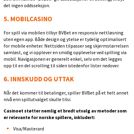
det ingen oddsseksjon.
5.
MOBILCASINO
For spill via mobilen tilbyr BVBet en responsiv nettløsning
uten egen app. Både design og ytelse er tydelig optimalisert
for mobile enheter. Nettsiden tilpasser seg skjermstørrelsen
sømløst, og vi opplever en smidig opplevelse ved spilling via
mobil. Navigasjonen er generelt enkel, selv om det legges
opp til en del scrolling til siden istedenfor lister nedover.
6.
INNSKUDD OG UTTAK
Når det kommer til betalinger, spiller BVBet på et helt annet
nivå enn spillutvalget skulle tilsi.
Casinoet støtter nemlig et bredt utvalg av metoder som
er relevante for norske spillere, inkludert:
Visa/Masterard