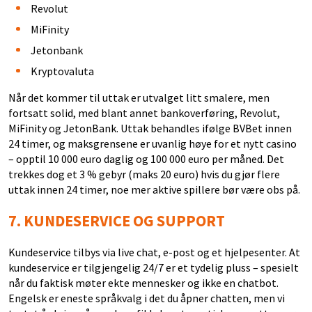
Revolut
MiFinity
Jetonbank
Kryptovaluta
Når det kommer til uttak er utvalget litt smalere, men
fortsatt solid, med blant annet bankoverføring, Revolut,
MiFinity og JetonBank. Uttak behandles ifølge BVBet innen
24 timer, og maksgrensene er uvanlig høye for et nytt casino
– opptil 10 000 euro daglig og 100 000 euro per måned. Det
trekkes dog et 3 % gebyr (maks 20 euro) hvis du gjør flere
uttak innen 24 timer, noe mer aktive spillere bør være obs på.
7.
KUNDESERVICE OG SUPPORT
Kundeservice tilbys via live chat, e-post og et hjelpesenter. At
kundeservice er tilgjengelig 24/7 er et tydelig pluss – spesielt
når du faktisk møter ekte mennesker og ikke en chatbot.
Engelsk er eneste språkvalg i det du åpner chatten, men vi