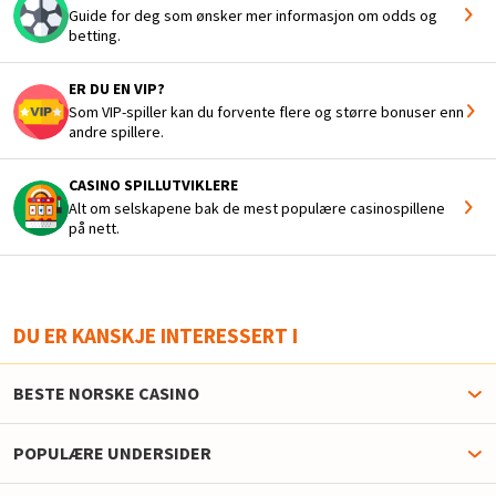
Guide for deg som ønsker mer informasjon om odds og
betting.
ER DU EN VIP?
Som VIP-spiller kan du forvente flere og større bonuser enn
andre spillere.
CASINO SPILLUTVIKLERE
Alt om selskapene bak de mest populære casinospillene
på nett.
DU ER KANSKJE INTERESSERT I
BESTE NORSKE CASINO
POPULÆRE UNDERSIDER