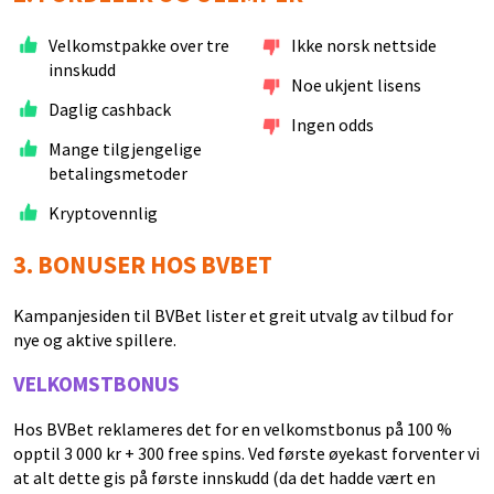
Velkomstpakke over tre
Ikke norsk nettside
innskudd
Noe ukjent lisens
Daglig cashback
Ingen odds
Mange tilgjengelige
betalingsmetoder
Kryptovennlig
3.
BONUSER HOS BVBET
Kampanjesiden til BVBet lister et greit utvalg av tilbud for
nye og aktive spillere.
VELKOMSTBONUS
Hos BVBet reklameres det for en velkomstbonus på 100 %
opptil 3 000 kr + 300 free spins. Ved første øyekast forventer vi
at alt dette gis på første innskudd (da det hadde vært en