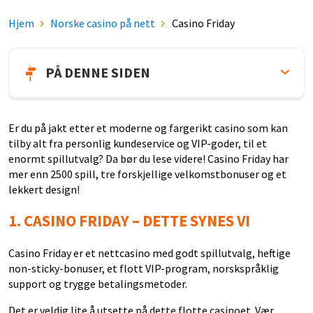
Hjem
Norske casino på nett
Casino Friday
PÅ DENNE SIDEN
Er du på jakt etter et moderne og fargerikt casino som kan
tilby alt fra personlig kundeservice og VIP-goder, til et
enormt spillutvalg? Da bør du lese videre! Casino Friday har
mer enn 2500 spill, tre forskjellige velkomstbonuser og et
lekkert design!
1.
CASINO FRIDAY – DETTE SYNES VI
Casino Friday er et nettcasino med godt spillutvalg, heftige
non-sticky-bonuser, et flott VIP-program, norskspråklig
support og trygge betalingsmetoder.
Det er veldig lite å utsette på dette flotte casinoet. Vær