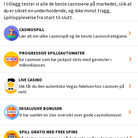
I tillegg tester vi alle de beste casinoene på markedet, slik at
du er sikret en underholdende, og ikke minst trygg,
spillopplevelse fra start til slutt.
CASINOSPILL
Lær alt om ulike casinospill og de beste casinostrategiene.
PROGRESSIVE SPILLEAUTOMATER
Se casinoer som har jackpot slots med gevinster i
millionklassen.
LIVE CASINO
Slik får du den autentiske Vegas-følelsen hos casinoer på
nett.
EKSKLUSIVE BONUSER
Vi har samlet en stor oversikt over gode casinobonuser.
SPILL GRATIS MED FREE SPINS