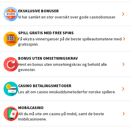
EKSKLUSIVE BONUSER
Vi har samlet en stor oversikt over gode casinobonuser.
SPILL GRATIS MED FREE SPINS
Få ekstra vinnersjanser på de beste spilleautomatene med
gratisspinn.
BONUS UTEN OMSETNINGSKRAV
Hent en bonus uten omsetningskrav og behold alle
gevinster.
CASINO BETALINGSMETODER
Les alt om casino innskuddsmetoderfor norske spillere.
MOBILCASINO
Alt du må vite om casino på mobil, samt de beste
mobilcasinoene.