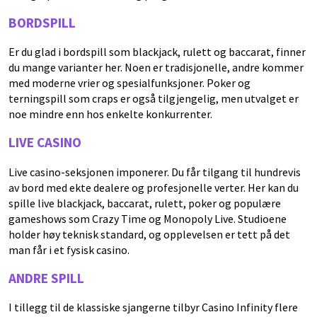
BORDSPILL
Er du glad i bordspill som blackjack, rulett og baccarat, finner
du mange varianter her. Noen er tradisjonelle, andre kommer
med moderne vrier og spesialfunksjoner. Poker og
terningspill som craps er også tilgjengelig, men utvalget er
noe mindre enn hos enkelte konkurrenter.
LIVE CASINO
Live casino-seksjonen imponerer. Du får tilgang til hundrevis
av bord med ekte dealere og profesjonelle verter. Her kan du
spille live blackjack, baccarat, rulett, poker og populære
gameshows som Crazy Time og Monopoly Live. Studioene
holder høy teknisk standard, og opplevelsen er tett på det
man får i et fysisk casino.
ANDRE SPILL
I tillegg til de klassiske sjangerne tilbyr Casino Infinity flere