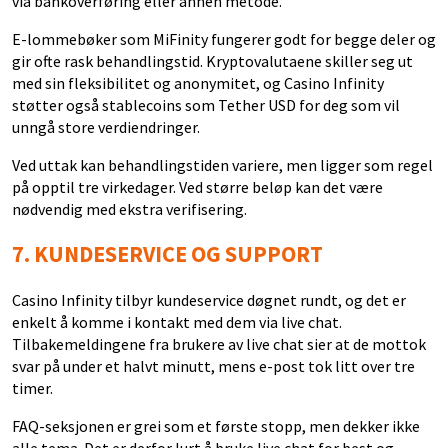
via bankoverføring eller annen metode.
E-lommebøker som MiFinity fungerer godt for begge deler og
gir ofte rask behandlingstid. Kryptovalutaene skiller seg ut
med sin fleksibilitet og anonymitet, og Casino Infinity
støtter også stablecoins som Tether USD for deg som vil
unngå store verdiendringer.
Ved uttak kan behandlingstiden variere, men ligger som regel
på opptil tre virkedager. Ved større beløp kan det være
nødvendig med ekstra verifisering.
7.
KUNDESERVICE OG SUPPORT
Casino Infinity tilbyr kundeservice døgnet rundt, og det er
enkelt å komme i kontakt med dem via live chat.
Tilbakemeldingene fra brukere av live chat sier at de mottok
svar på under et halvt minutt, mens e-post tok litt over tre
timer.
FAQ-seksjonen er grei som et første stopp, men dekker ikke
alle tema. Det er derfor lurt å bruke live chat for best og