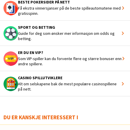
BESTE POKERSIDER PÅ NETT
Få ekstra vinnersjanser på de beste spilleautomatene med
gratisspinn.
SPORT OG BETTING
Guide for deg som ønsker mer informasjon om odds og
betting.
ER DU EN VIP?
Som VIP-spiller kan du forvente flere og større bonuser enn
andre spillere.
CASINO SPILLUTVIKLERE
Alt om selskapene bak de mest populære casinospillene
på nett.
DU ER KANSKJE INTERESSERT I