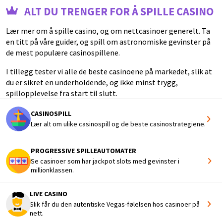
ALT DU TRENGER FOR Å SPILLE CASINO
Lær mer om å spille casino, og om nettcasinoer generelt. Ta
en titt på våre guider, og spill om astronomiske gevinster på
de mest populære casinospillene.
I tillegg tester vi alle de beste casinoene på markedet, slik at
du er sikret en underholdende, og ikke minst trygg,
spillopplevelse fra start til slutt.
CASINOSPILL
Lær alt om ulike casinospill og de beste casinostrategiene.
PROGRESSIVE SPILLEAUTOMATER
Se casinoer som har jackpot slots med gevinster i
millionklassen.
LIVE CASINO
Slik får du den autentiske Vegas-følelsen hos casinoer på
nett.