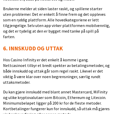
Brukerne melder at siden laster raskt, og spillene starter
uten problemer. Det er enkelt å finne frem og det oppleves
som en ryddig plattform. Alle hovedkategoriene er lett
tilgjengelige. Selv uten app virker plattformen mobilvennlig,
og det er tydelig at den er bygget med tanke på spill på
farten.
6.
INNSKUDD OG UTTAK
Hos Casino Infinity er det enkelt å komme i gang.
Nettcasinoet tilbyr et bredt spekter av betalingsmetoder, og
både innskudd og uttak går som regel raskt. Likevel er det
viktig å være klar over noen begrensninger, særlig rundt
uttaksmetoder.
Du kan gjøre innskudd med blant annet Mastercard, MiFinity
og ulike kryptovalutaer som Bitcoin, Ethereum og Litecoin.
Minimumsbeløpet ligger på 200 kr for de fleste metoder.
Kortbetalinger fungerer kun for innskudd, så uttak må gjøres