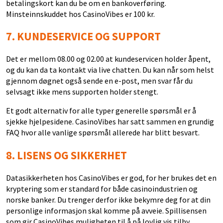
betalingskort kan du be om en bankoverføring.
Minsteinnskuddet hos CasinoVibes er 100 kr.
7.
KUNDESERVICE OG SUPPORT
Det er mellom 08.00 og 02.00 at kundeservicen holder åpent,
og du kan da ta kontakt via live chatten. Du kan når som helst
gjennom døgnet også sende en e-post, men svar får du
selvsagt ikke mens supporten holder stengt.
Et godt alternativ for alle typer generelle spørsmål er å
sjekke hjelpesidene. CasinoVibes har satt sammen en grundig
FAQ hvor alle vanlige spørsmål allerede har blitt besvart.
8.
LISENS OG SIKKERHET
Datasikkerheten hos CasinoVibes er god, for her brukes det en
kryptering som er standard for både casinoindustrien og
norske banker. Du trenger derfor ikke bekymre deg for at din
personlige informasjon skal komme på avveie. Spillisensen
som gir CasinoVibes muligheten til å på lovlig vis tilby