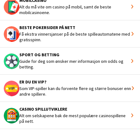
MOBILCASINO
Alt du må vite om casino på mobil, samt de beste
mobilcasinoene.
BESTE POKERSIDER PÅ NETT
Få ekstra vinnersjanser på de beste spilleautomatene med
gratisspinn.
SPORT OG BETTING
Guide for deg som ønsker mer informasjon om odds og
betting.
ER DU EN VIP?
Som VIP-spiller kan du forvente flere og større bonuser enn
andre spillere.
CASINO SPILLUTVIKLERE
Alt om selskapene bak de mest populære casinospillene
på nett.