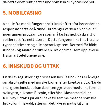
da dette er et rent nettcasino som kun tilbyr casinospill.
5.
MOBILCASINO
Å spille fra mobil fungerer helt knirkefritt, for her er det en
responsiv nettside å finne. Du trenger verken en app eller
noen annen programvare som må lastes ned, da du alltid
spiller rett fra nettleseren. Dette fungerer like fint fra alle
typer nettlesere og alle operativsystem. Dermed får både
iPhone- og Androidbrukere en like optimalisert opplevelse
fra smarttelefonene sine.
6.
INNSKUDD OG UTTAK
En del av registreringsprosessen hos CasinoVibes er å velge
om du vil spille med norske kroner eller kryptovaluta. Når du
skal gjøre innskudd kan du enten gjøre det med ulike former
av krypto, slik som Bitcoin, eller Visa, Mastercard eller
MiFinity. Uttak gjør du tilbake til samme metode som ble
brukt for innskudd, eller om det ikke er mulig til dine