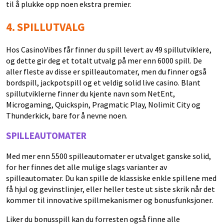
til å plukke opp noen ekstra premier.
4.
SPILLUTVALG
Hos CasinoVibes får finner du spill levert av 49 spillutviklere,
og dette gir deg et totalt utvalg på mer enn 6000 spill. De
aller fleste av disse er spilleautomater, men du finner også
bordspill, jackpotspill og et veldig solid live casino. Blant
spillutviklerne finner du kjente navn som NetEnt,
Microgaming, Quickspin, Pragmatic Play, Nolimit City og
Thunderkick, bare for å nevne noen.
SPILLEAUTOMATER
Med mer enn 5500 spilleautomater er utvalget ganske solid,
for her finnes det alle mulige slags varianter av
spilleautomater. Du kan spille de klassiske enkle spillene med
få hjul og gevinstlinjer, eller heller teste ut siste skrik når det
kommer til innovative spillmekanismer og bonusfunksjoner.
Liker du bonusspill kan du forresten også finne alle