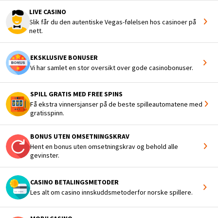
LIVE CASINO
Slik får du den autentiske Vegas-følelsen hos casinoer på
nett.
EKSKLUSIVE BONUSER
Vi har samlet en stor oversikt over gode casinobonuser.
SPILL GRATIS MED FREE SPINS
Få ekstra vinnersjanser på de beste spilleautomatene med
gratisspinn.
BONUS UTEN OMSETNINGSKRAV
Hent en bonus uten omsetningskrav og behold alle
gevinster.
CASINO BETALINGSMETODER
Les alt om casino innskuddsmetoderfor norske spillere.