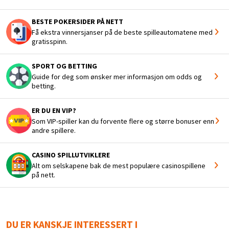
BESTE POKERSIDER PÅ NETT
Få ekstra vinnersjanser på de beste spilleautomatene med
gratisspinn.
SPORT OG BETTING
Guide for deg som ønsker mer informasjon om odds og
betting.
ER DU EN VIP?
Som VIP-spiller kan du forvente flere og større bonuser enn
andre spillere.
CASINO SPILLUTVIKLERE
Alt om selskapene bak de mest populære casinospillene
på nett.
DU ER KANSKJE INTERESSERT I