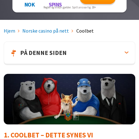
NOK
SPINS
Regler og vilkår gjelder. Spill ansvarlig. 18+
Hjem
Norske casino på nett
Coolbet
PÅ DENNE SIDEN
1.
COOLBET – DETTE SYNES VI