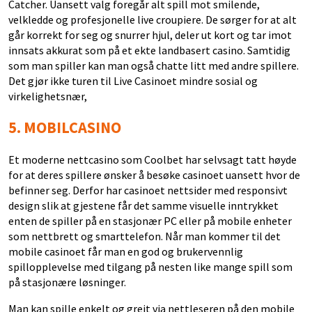
Catcher. Uansett valg foregår alt spill mot smilende,
velkledde og profesjonelle live croupiere. De sørger for at alt
går korrekt for seg og snurrer hjul, deler ut kort og tar imot
innsats akkurat som på et ekte landbasert casino. Samtidig
som man spiller kan man også chatte litt med andre spillere.
Det gjør ikke turen til Live Casinoet mindre sosial og
virkelighetsnær,
5.
MOBILCASINO
Et moderne nettcasino som Coolbet har selvsagt tatt høyde
for at deres spillere ønsker å besøke casinoet uansett hvor de
befinner seg. Derfor har casinoet nettsider med responsivt
design slik at gjestene får det samme visuelle inntrykket
enten de spiller på en stasjonær PC eller på mobile enheter
som nettbrett og smarttelefon. Når man kommer til det
mobile casinoet får man en god og brukervennlig
spillopplevelse med tilgang på nesten like mange spill som
på stasjonære løsninger.
Man kan spille enkelt og greit via nettleseren på den mobile