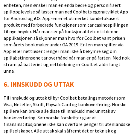
enheten, men ønsker man en enda bedre og personifisert
spillopplevelse så laster man ned Coolbets egenutviklet App
for Android og iOS. App-en er et utmerket kundefokusert
produkt med forbedrede funksjoner som tar casinospillingen
til nye høyder. Når man ser på funksjonaliteten til denne
applikasjonen så skjønner man hvorfor Coolbet vant prisen
som årets bookmaker under GA 2019. Enten man spiller via
App eller nettleser trenger man ikke å bekymre seg om
spillabstinensene tar overhånd når man er på farten. Med nok
strøm på batteriet og nettdekning er Coolbet aldri langt
unna.
6.
INNSKUDD OG UTTAK
Til innskudd og uttak tilbyr Coolbet betalingsmetoder som
Visa, Neteller, Skrill, PaysafeCard og bankoverføring. Norske
spillere kan bruke alle disse til innskudd med unntak av
bankoverføring. Særnorske forskrifter gjør at
finansinstitusjonene ikke kan overføre penger til utenlandske
spillselskaper. Alle uttak skal såfremt det er teknisk og