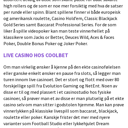
high rollers og de som er noe mer forsiktig med hva de satser
per runde eller spinn. Blant spillene finner vi både europeisk
og amerikansk roulette, Casino Hold’em, Classic Blackjack
Gold Series samt Baccarat Professional Series. For de som
liker å spille videopoker kan man teste vinnerhellet på
klassikere som Jacks or Better, Deuces Wild, Aces & Faces
Poker, Double Bonus Poker og Joker Poker.
LIVE CASINO HOS COOLBET
Om man virkelig ønsker å kjenne på den ekte casinofølelsen
eller ganske enkelt ønsker en pause fra slots, så legger man
turen innom live casinoet. Det er stort og flott med over 80
forskjellige spill fra Evolution Gaming og NetEnt. Noen av
disse er til og med plassert i et casinostudio hos fysiske
casinoer, så prøver man et av disse er man plutselig på et ekte
casino selv om man sitter i godstolen hjemme. Man kan prøve
vinnerlykken på klassiske livespill som baccarat, blackjack,
roulette eller poker. Kanskje frister det mer med nyere
varianter som Football Studio eller lykkehjulet Dream