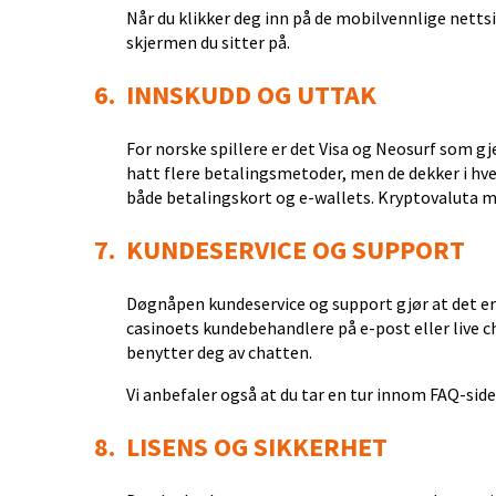
Når du klikker deg inn på de mobilvennlige nettsi
skjermen du sitter på.
6.
INNSKUDD OG UTTAK
For norske spillere er det Visa og Neosurf som gj
hatt flere betalingsmetoder, men de dekker i hv
både betalingskort og e-wallets. Kryptovaluta ma
7.
KUNDESERVICE OG SUPPORT
Døgnåpen kundeservice og support gjør at det er 
casinoets kundebehandlere på e-post eller live c
benytter deg av chatten.
Vi anbefaler også at du tar en tur innom FAQ-siden
8.
LISENS OG SIKKERHET