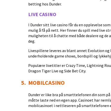
betting hos Dunder.
LIVE CASINO
I Dunder sitt live casino får du en opplevelse som
mulig å få på nett. Her finner du spill med live s
muligheten til å chatte med både dealere og de 
deg.
Livespillene leveres av blant annet Evolution og 
underholdende game shows, bordspill og lykkehj
Populære livetitler er Crazy Time, Lightning Rou
Dragon Tiger Live og Side Bet City.
5.
MOBILCASINO
Dunder er like bra på smarttelefonen din som på 
måtte laste ned en egen app. Casinoet har nemli
mobilcasinoet i nettleseren på smarttelefonen el