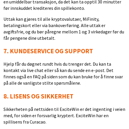
en umiddelbar transaksjon, da det kan ta opptil 30 minutter
før innskuddet krediteres din spillekonto.
Uttak kan gjøres til alle kryptovalutaer, MiFinity,
betalingskort eller via bankoverføring. Alle uttak er
avgiftsfrie, og du bør påregne mellom 1 og 3 virkedager før du
får pengene dine utbetalt.
7.
KUNDESERVICE OG SUPPORT
Hjelp får du døgnet rundt hvis du trenger det. Du kan ta
kontakt via live chat eller så kan du sende en e-post. Det
finnes også en FAQ på siden som du kan bruke for å finne svar
på alle de vanligste stilte spørsmålene.
8.
LISENS OG SIKKERHET
Sikkerheten på nettsiden til ExciteWin er det ingenting i veien
med, for siden er forsvarlig kryptert. ExciteWin har en
spillisens fra Curacao.