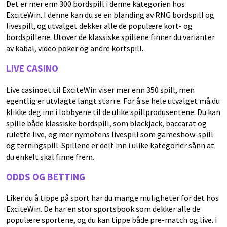
Det er mer enn 300 bordspill i denne kategorien hos
ExciteWin. I denne kan du se en blanding av RNG bordspill og
livespill, og utvalget dekker alle de populære kort- og
bordspillene. Utover de klassiske spillene finner du varianter
av kabal, video poker og andre kortspill.
LIVE CASINO
Live casinoet til ExciteWin viser mer enn 350 spill, men
egentlig er utvlagte langt større. For å se hele utvalget må du
klikke deg inn i lobbyene til de ulike spillprodusentene. Du kan
spille både klassiske bordspill, som blackjack, baccarat og
rulette live, og mer nymotens livespill som gameshow-spill
og terningspill. Spillene er delt inn i ulike kategorier sånn at
du enkelt skal finne frem.
ODDS OG BETTING
Liker du å tippe på sport har du mange muligheter for det hos
ExciteWin. De har en stor sportsbook som dekker alle de
populære sportene, og du kan tippe både pre-match og live. I