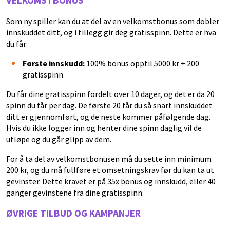
Som ny spiller kan du at del av en velkomstbonus som dobler
innskuddet ditt, og i tillegg gir deg gratisspinn. Dette er hva
du får:
Første innskudd:
100% bonus opptil 5000 kr + 200
gratisspinn
Du får dine gratisspinn fordelt over 10 dager, og det er da 20
spinn du får per dag. De første 20 får du så snart innskuddet
ditt er gjennomført, og de neste kommer påfølgende dag.
Hvis du ikke logger inn og henter dine spinn daglig vil de
utløpe og du går glipp av dem.
For å ta del av velkomstbonusen må du sette inn minimum
200 kr, og du må fullføre et omsetningskrav før du kan ta ut
gevinster. Dette kravet er på 35x bonus og innskudd, eller 40
ganger gevinstene fra dine gratisspinn.
ØVRIGE TILBUD OG KAMPANJER