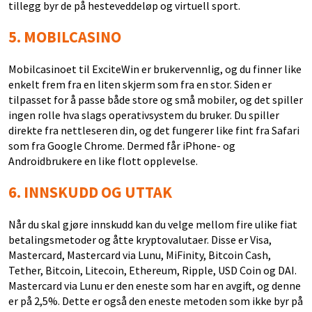
tillegg byr de på hesteveddeløp og virtuell sport.
5.
MOBILCASINO
Mobilcasinoet til ExciteWin er brukervennlig, og du finner like
enkelt frem fra en liten skjerm som fra en stor. Siden er
tilpasset for å passe både store og små mobiler, og det spiller
ingen rolle hva slags operativsystem du bruker. Du spiller
direkte fra nettleseren din, og det fungerer like fint fra Safari
som fra Google Chrome. Dermed får iPhone- og
Androidbrukere en like flott opplevelse.
6.
INNSKUDD OG UTTAK
Når du skal gjøre innskudd kan du velge mellom fire ulike fiat
betalingsmetoder og åtte kryptovalutaer. Disse er Visa,
Mastercard, Mastercard via Lunu, MiFinity, Bitcoin Cash,
Tether, Bitcoin, Litecoin, Ethereum, Ripple, USD Coin og DAI.
Mastercard via Lunu er den eneste som har en avgift, og denne
er på 2,5%. Dette er også den eneste metoden som ikke byr på