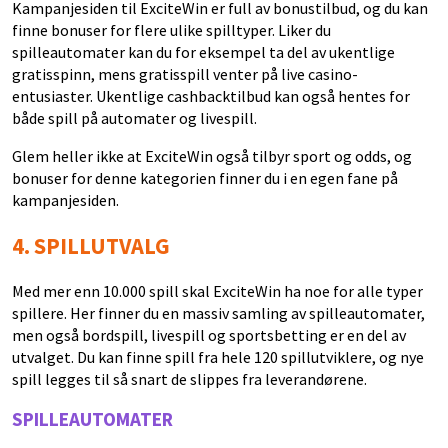
Kampanjesiden til ExciteWin er full av bonustilbud, og du kan
finne bonuser for flere ulike spilltyper. Liker du
spilleautomater kan du for eksempel ta del av ukentlige
gratisspinn, mens gratisspill venter på live casino-
entusiaster. Ukentlige cashbacktilbud kan også hentes for
både spill på automater og livespill.
Glem heller ikke at ExciteWin også tilbyr sport og odds, og
bonuser for denne kategorien finner du i en egen fane på
kampanjesiden.
4.
SPILLUTVALG
Med mer enn 10.000 spill skal ExciteWin ha noe for alle typer
spillere. Her finner du en massiv samling av spilleautomater,
men også bordspill, livespill og sportsbetting er en del av
utvalget. Du kan finne spill fra hele 120 spillutviklere, og nye
spill legges til så snart de slippes fra leverandørene.
SPILLEAUTOMATER