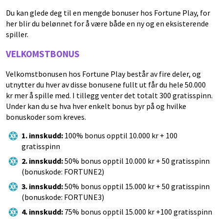
Du kan glede deg til en mengde bonuser hos Fortune Play, for
her blir du belønnet for å være både en ny og en eksisterende
spiller.
VELKOMSTBONUS
Velkomstbonusen hos Fortune Play består av fire deler, og
utnytter du hver av disse bonusene fullt ut får du hele 50.000
kr mer å spille med. I tillegg venter det totalt 300 gratisspinn.
Under kan du se hva hver enkelt bonus byr på og hvilke
bonuskoder som kreves.
1. innskudd:
100% bonus opptil 10.000 kr + 100
gratisspinn
2. innskudd:
50% bonus opptil 10.000 kr + 50 gratisspinn
(bonuskode: FORTUNE2)
3. innskudd:
50% bonus opptil 15.000 kr + 50 gratisspinn
(bonuskode: FORTUNE3)
4. innskudd:
75% bonus opptil 15.000 kr +100 gratisspinn