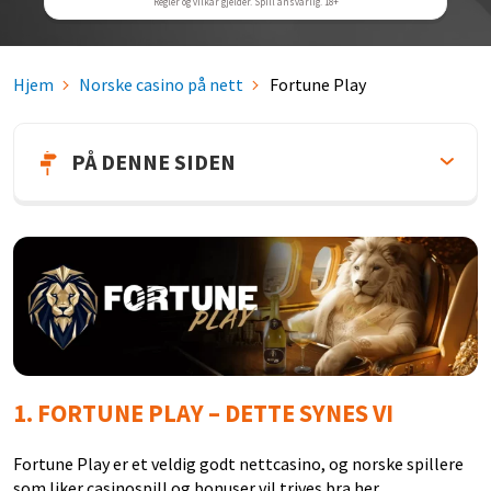
Regler og vilkår gjelder. Spill ansvarlig. 18+
Hjem
Norske casino på nett
Fortune Play
PÅ DENNE SIDEN
1.
FORTUNE PLAY – DETTE SYNES VI
Fortune Play er et veldig godt nettcasino, og norske spillere
som liker casinospill og bonuser vil trives bra her.