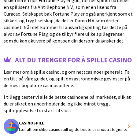
Sikkerheten hos Fortune Play er god, for her spiller du under
en spillisens fra Antillephone N.V., som er en lisens fra
Curacao. Selskapet bak Fortune Play er også anerkjent som et
sikkert og trygt selskap, da det er Dama N.V. som drifter
casinoet. Når det kommer til ansvarlig spilling tas dette på
alvor av Fortune Play, og de tilbyr flere ulike spillegrenser
som du kan aktivere på kontoen din dersom du ønsker det.
ALT DU TRENGER FOR Å SPILLE CASINO
Lær mer om å spille casino, og om nettcasinoer generelt. Ta
en titt på våre guider, og spill om astronomiske gevinster på
de mest populære casinospillene.
I tillegg tester vi alle de beste casinoene på markedet, slik at
du er sikret en underholdende, og ikke minst trygg,
spillopplevelse fra start til slutt.
CASINOSPILL
Lær alt om ulike casinospill og de beste casinostrategiene.