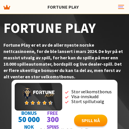
FORTUNE PLAY
FORTUNE PLAY
Fortune Play er et av de aller nyeste norske
nettcasinoene, for de ble lansert i mars 2024. De byr på et
massivt utvalg av spill, for her kan du spille på mer enn
10.000 spilleautomater, bordspill og live dealer-spill. Det
er flere ukentlige bonuser du kan ta del av, men først av
alt venter en stor velkomstbonus.
Stor velkomstbonus
Visa-innskudd
Stort spillutvalg
BONUS
FREE
50 000
300
SPILL NÅ
NOK
SPINS