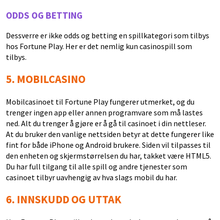
ODDS OG BETTING
Dessverre er ikke odds og betting en spillkategori som tilbys
hos Fortune Play. Her er det nemlig kun casinospill som
tilbys.
5.
MOBILCASINO
Mobilcasinoet til Fortune Play fungerer utmerket, og du
trenger ingen app eller annen programvare som må lastes
ned. Alt du trenger å gjøre er å gå til casinoet i din nettleser.
At du bruker den vanlige nettsiden betyr at dette fungerer like
fint for både iPhone og Android brukere. Siden vil tilpasses til
den enheten og skjermstørrelsen du har, takket være HTML5.
Du har full tilgang til alle spill og andre tjenester som
casinoet tilbyr uavhengig av hva slags mobil du har.
6.
INNSKUDD OG UTTAK