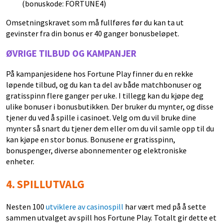
(bonuskode: FORTUNE4)
Omsetningskravet som må fullføres før du kan ta ut
gevinster fra din bonus er 40 ganger bonusbeløpet.
ØVRIGE TILBUD OG KAMPANJER
På kampanjesidene hos Fortune Play finner du en rekke
løpende tilbud, og du kan ta del av både matchbonuser og
gratisspinn flere ganger per uke. I tillegg kan du kjøpe deg
ulike bonuser i bonusbutikken. Der bruker du mynter, og disse
tjener du ved å spille i casinoet. Velg om du vil bruke dine
mynter så snart du tjener dem eller om du vil samle opp til du
kan kjøpe en stor bonus. Bonusene er gratisspinn,
bonuspenger, diverse abonnementer og elektroniske
enheter.
4.
SPILLUTVALG
Nesten 100
utviklere av casinospill
har vært med på å sette
sammen utvalget av spill hos Fortune Play. Totalt gir dette et