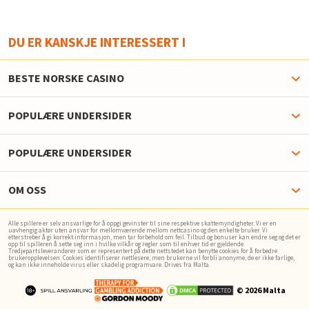
DU ER KANSKJE INTERESSERT I
BESTE NORSKE CASINO
POPULÆRE UNDERSIDER
POPULÆRE UNDERSIDER
OM OSS
Alle spillere er selv ansvarlige for å oppgi gevinster til sine respektive skattemyndigheter. Vi er en
uavhengig aktør uten ansvar for mellomværende mellom nettcasino og den enkelte bruker. Vi
etterstreber å gi korrekt informasjon, men tar forbehold om feil. Tilbud og bonuser kan endre seg og det er
opp til spilleren å sette seg inn i hvilke vilkår og regler som til enhver tid er gjeldende.
Tredjepartsleverandører som er representert på dette nettstedet kan benytte cookies for å forbedre
brukeropplevelsen. Cookies identifiserer nettlesere, men brukerne vil forbli anonyme, de er ikke farlige,
og kan ikke inneholde virus eller skadelig programvare. Drives fra Malta.
© 2026 Malta