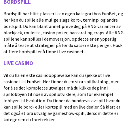
BORDSPILL
Bordspill har blitt plassert i en egen kategori hos FunBet, og
her kan du spille alle mulige slags kort-, terning- og andre
bordspill. Du kan blant annet prøve deg på RNG varianter av
blackjack, roulette, casino poker, baccarat og craps. Alle RNG-
spillene kan spilles i demoversjon, og dette er en ypperlig
måte å teste ut strategier på før du satser ekte penger. Husk
at flere bordspill er å finne i live casinoet.
LIVE CASINO
Vil du ha en ekte casinoopplevelse kan du sjekke ut live
casinoet til FunBet. Her finner du en stor spillkatalog, men
for å se det komplette utvalget må du klikke deg inn i
spillobbyen til noen av spillutviklere, som for eksempel
lobbyen til Evolution. Du finner da hundrevis av spill hvor du
kan spille bord- eller kortspill med en live dealer. Så klart er
det også et bra utvalg av gameshow-spill, dersom dette er
kategorien du foretrekker.