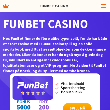
FUNBET CASINO
FUNBET CASINO
Hos FunBet finner du flere ulike typer spill, for de har både
et stort casino med 11.000+ casinospill og en solid
sportsbook med flust av spillobjekter som dekker mange
markeder. Liker du bonuser har du også mye å glede deg
til, inkludert ukentlige innskuddsbonuser,
lojalitetsbonuser og et VIP-program. Nettsiden til FunBet
finnes på norsk, og du spiller med norske kroner.
Visa-innskudd
Sportsbetting
Bonusbutikk
BONUS
FREE
5000
200
SPILL NÅ