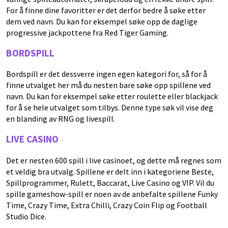
For å finne dine favoritter er det derfor bedre å søke etter
dem ved navn. Du kan for eksempel søke opp de daglige
progressive jackpottene fra Red Tiger Gaming.
BORDSPILL
Bordspill er det dessverre ingen egen kategori for, så for å
finne utvalget her må du nesten bare søke opp spillene ved
navn. Du kan for eksempel søke etter roulette eller blackjack
for å se hele utvalget som tilbys. Denne type søk vil vise deg
en blanding av RNG og livespill.
LIVE CASINO
Det er nesten 600 spill i live casinoet, og dette må regnes som
et veldig bra utvalg. Spillene er delt inn i kategoriene Beste,
Spillprogrammer, Rulett, Baccarat, Live Casino og VIP. Vil du
spille gameshow-spill er noen av de anbefalte spillene Funky
Time, Crazy Time, Extra Chilli, Crazy Coin Flip og Football
Studio Dice.