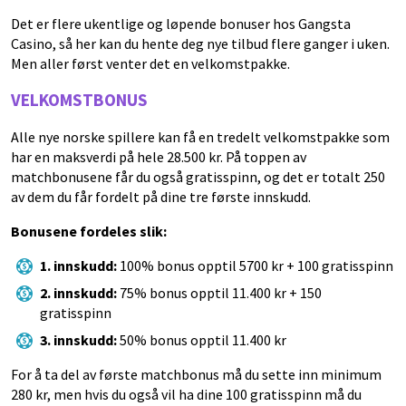
Det er flere ukentlige og løpende bonuser hos Gangsta
Casino, så her kan du hente deg nye tilbud flere ganger i uken.
Men aller først venter det en velkomstpakke.
VELKOMSTBONUS
Alle nye norske spillere kan få en tredelt velkomstpakke som
har en maksverdi på hele 28.500 kr. På toppen av
matchbonusene får du også gratisspinn, og det er totalt 250
av dem du får fordelt på dine tre første innskudd.
Bonusene fordeles slik:
1. innskudd:
100% bonus opptil 5700 kr + 100 gratisspinn
2. innskudd:
75% bonus opptil 11.400 kr + 150
gratisspinn
3. innskudd:
50% bonus opptil 11.400 kr
For å ta del av første matchbonus må du sette inn minimum
280 kr, men hvis du også vil ha dine 100 gratisspinn må du