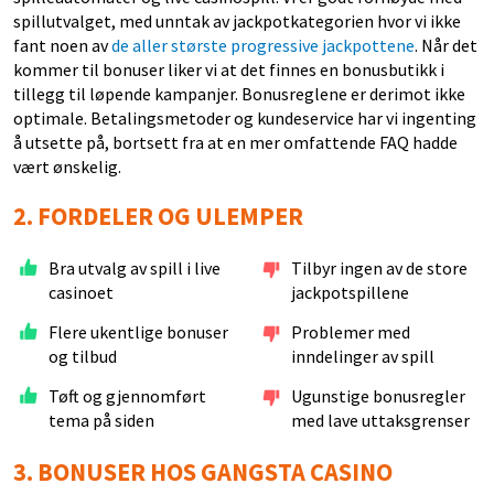
spillutvalget, med unntak av jackpotkategorien hvor vi ikke
fant noen av
de aller største progressive jackpottene
. Når det
kommer til bonuser liker vi at det finnes en bonusbutikk i
tillegg til løpende kampanjer. Bonusreglene er derimot ikke
optimale. Betalingsmetoder og kundeservice har vi ingenting
å utsette på, bortsett fra at en mer omfattende FAQ hadde
vært ønskelig.
2.
FORDELER OG ULEMPER
Bra utvalg av spill i live
Tilbyr ingen av de store
casinoet
jackpotspillene
Flere ukentlige bonuser
Problemer med
og tilbud
inndelinger av spill
Tøft og gjennomført
Ugunstige bonusregler
tema på siden
med lave uttaksgrenser
3.
BONUSER HOS GANGSTA CASINO