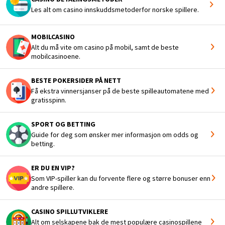
Les alt om casino innskuddsmetoderfor norske spillere.
MOBILCASINO
Alt du må vite om casino på mobil, samt de beste
mobilcasinoene.
BESTE POKERSIDER PÅ NETT
Få ekstra vinnersjanser på de beste spilleautomatene med
gratisspinn.
SPORT OG BETTING
Guide for deg som ønsker mer informasjon om odds og
betting.
ER DU EN VIP?
Som VIP-spiller kan du forvente flere og større bonuser enn
andre spillere.
CASINO SPILLUTVIKLERE
Alt om selskapene bak de mest populære casinospillene