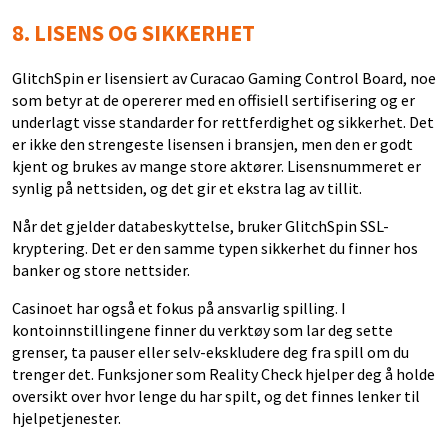
8.
LISENS OG SIKKERHET
GlitchSpin er lisensiert av Curacao Gaming Control Board, noe
som betyr at de opererer med en offisiell sertifisering og er
underlagt visse standarder for rettferdighet og sikkerhet. Det
er ikke den strengeste lisensen i bransjen, men den er godt
kjent og brukes av mange store aktører. Lisensnummeret er
synlig på nettsiden, og det gir et ekstra lag av tillit.
Når det gjelder databeskyttelse, bruker GlitchSpin SSL-
kryptering. Det er den samme typen sikkerhet du finner hos
banker og store nettsider.
Casinoet har også et fokus på ansvarlig spilling. I
kontoinnstillingene finner du verktøy som lar deg sette
grenser, ta pauser eller selv-ekskludere deg fra spill om du
trenger det. Funksjoner som Reality Check hjelper deg å holde
oversikt over hvor lenge du har spilt, og det finnes lenker til
hjelpetjenester.