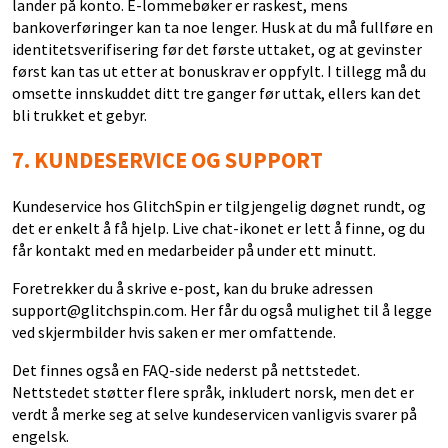
lander på konto. E-lommebøker er raskest, mens
bankoverføringer kan ta noe lenger. Husk at du må fullføre en
identitetsverifisering før det første uttaket, og at gevinster
først kan tas ut etter at bonuskrav er oppfylt. I tillegg må du
omsette innskuddet ditt tre ganger før uttak, ellers kan det
bli trukket et gebyr.
7.
KUNDESERVICE OG SUPPORT
Kundeservice hos GlitchSpin er tilgjengelig døgnet rundt, og
det er enkelt å få hjelp. Live chat-ikonet er lett å finne, og du
får kontakt med en medarbeider på under ett minutt.
Foretrekker du å skrive e-post, kan du bruke adressen
support@glitchspin.com
. Her får du også mulighet til å legge
ved skjermbilder hvis saken er mer omfattende.
Det finnes også en FAQ-side nederst på nettstedet.
Nettstedet støtter flere språk, inkludert norsk, men det er
verdt å merke seg at selve kundeservicen vanligvis svarer på
engelsk.