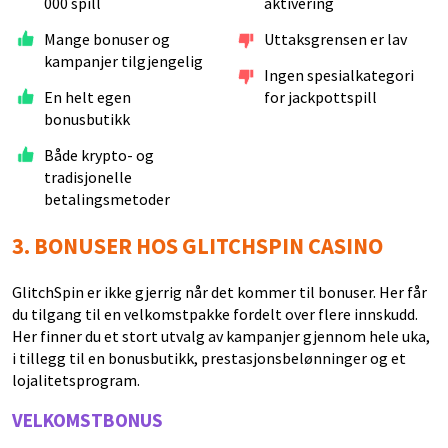
000 spill
aktivering
Mange bonuser og
Uttaksgrensen er lav
kampanjer tilgjengelig
Ingen spesialkategori
En helt egen
for jackpottspill
bonusbutikk
Både krypto- og
tradisjonelle
betalingsmetoder
3.
BONUSER HOS GLITCHSPIN CASINO
GlitchSpin er ikke gjerrig når det kommer til bonuser. Her får
du tilgang til en velkomstpakke fordelt over flere innskudd.
Her finner du et stort utvalg av kampanjer gjennom hele uka,
i tillegg til en bonusbutikk, prestasjonsbelønninger og et
lojalitetsprogram.
VELKOMSTBONUS