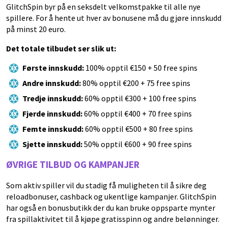
GlitchSpin byr på en seksdelt velkomstpakke til alle nye
spillere. For å hente ut hver av bonusene må du gjøre innskudd
på minst 20 euro.
Det totale tilbudet ser slik ut:
Første innskudd:
100% opptil €150 + 50 free spins
Andre innskudd:
80% opptil €200 + 75 free spins
Tredje innskudd:
60% opptil €300 + 100 free spins
Fjerde innskudd:
60% opptil €400 + 70 free spins
Femte innskudd:
60% opptil €500 + 80 free spins
Sjette innskudd:
50% opptil €600 + 90 free spins
ØVRIGE TILBUD OG KAMPANJER
Som aktiv spiller vil du stadig få muligheten til å sikre deg
reloadbonuser, cashback og ukentlige kampanjer. GlitchSpin
har også en bonusbutikk der du kan bruke oppsparte mynter
fra spillaktivitet til å kjøpe gratisspinn og andre belønninger.