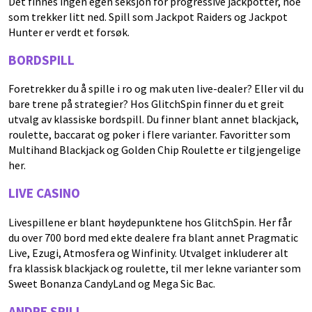
Det finnes ingen egen seksjon for progressive jackpotter, noe
som trekker litt ned. Spill som Jackpot Raiders og Jackpot
Hunter er verdt et forsøk.
BORDSPILL
Foretrekker du å spille i ro og mak uten live-dealer? Eller vil du
bare trene på strategier? Hos GlitchSpin finner du et greit
utvalg av klassiske bordspill. Du finner blant annet blackjack,
roulette, baccarat og poker i flere varianter. Favoritter som
Multihand Blackjack og Golden Chip Roulette er tilgjengelige
her.
LIVE CASINO
Livespillene er blant høydepunktene hos GlitchSpin. Her får
du over 700 bord med ekte dealere fra blant annet Pragmatic
Live, Ezugi, Atmosfera og Winfinity. Utvalget inkluderer alt
fra klassisk blackjack og roulette, til mer lekne varianter som
Sweet Bonanza CandyLand og Mega Sic Bac.
ANDRE SPILL