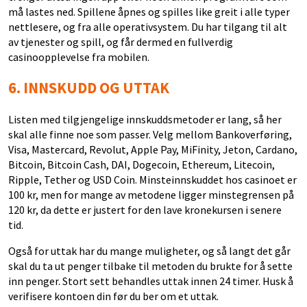
må lastes ned. Spillene åpnes og spilles like greit i alle typer
nettlesere, og fra alle operativsystem. Du har tilgang til alt
av tjenester og spill, og får dermed en fullverdig
casinoopplevelse fra mobilen.
6.
INNSKUDD OG UTTAK
Listen med tilgjengelige innskuddsmetoder er lang, så her
skal alle finne noe som passer. Velg mellom Bankoverføring,
Visa, Mastercard, Revolut, Apple Pay, MiFinity, Jeton, Cardano,
Bitcoin, Bitcoin Cash, DAI, Dogecoin, Ethereum, Litecoin,
Ripple, Tether og USD Coin. Minsteinnskuddet hos casinoet er
100 kr, men for mange av metodene ligger minstegrensen på
120 kr, da dette er justert for den lave kronekursen i senere
tid.
Også for uttak har du mange muligheter, og så langt det går
skal du ta ut penger tilbake til metoden du brukte for å sette
inn penger. Stort sett behandles uttak innen 24 timer. Husk å
verifisere kontoen din før du ber om et uttak.