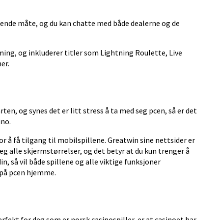
dende måte, og du kan chatte med både dealerne og de
ming, og inkluderer titler som Lightning Roulette, Live
er.
arten, og synes det er litt stress å ta med seg pcen, så er det
ino.
r å få tilgang til mobilspillene. Greatwin sine nettsider er
eg alle skjermstørrelser, og det betyr at du kun trenger å
n, så vil både spillene og alle viktige funksjoner
 på pcen hjemme.
perfekt for deg som er norsk casinospiller, er at casinoet har