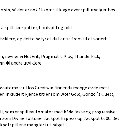
n sin, så det er nok få som vil klage over spillutvalget hos
vespill, jackpotter, bordspill og odds.
iklere, og dette betyr at du kan se frem til et variert
win, nevner vi NetEnt, Pragmatic Play, Thunderkick,
nn 40 andre utviklere.
lleautomater. Hos Greatwin finner du mange av de mest
 inkludert kjente titler som Wolf Gold, Gonzo´s Quest,
ill, som er spilleautomater med både faste og progressive
ler som Divine Fortune, Jackpot Express og Jackpot 6000. Det
ackpotspillene mangler i utvalget.