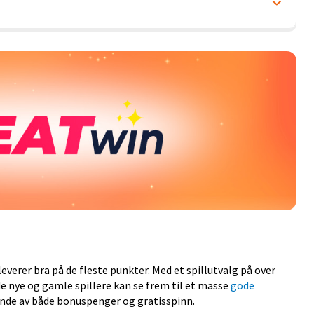
leverer bra på de fleste punkter. Med et spillutvalg på over
åde nye og gamle spillere kan se frem til et masse
gode
nde av både bonuspenger og gratisspinn.