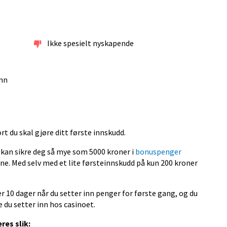
Ikke spesielt nyskapende
nn
rt du skal gjøre ditt første innskudd.
 kan sikre deg så mye som 5000 kroner i
bonuspenger
. Med selv med et lite førsteinnskudd på kun 200 kroner
r 10 dager når du setter inn penger for første gang, og du
 du setter inn hos casinoet.
es slik: