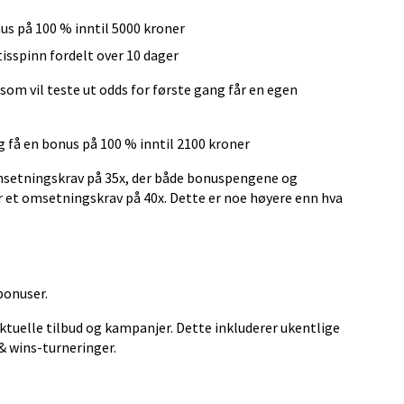
us på 100 % inntil 5000 kroner
tisspinn fordelt over 10 dager
 som vil teste ut odds for første gang får en egen
g få en bonus på 100 % inntil 2100 kroner
etningskrav på 35x, der både bonuspengene og
 et omsetningskrav på 40x. Dette er noe høyere enn hva
bonuser.
aktuelle tilbud og kampanjer. Dette inkluderer ukentlige
& wins-turneringer.