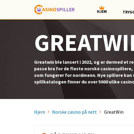
HJEM
TRYGG
GREATWI
Greatwin ble lansert i 2022, og er dermed et re
passe bra for de fleste norske casinospiller
som fungerer for nordmenn. Nye spillere kan s
spillkatalogen finner du over 5000 ulike casino
Hjem
Norske casino på nett
GreatWin