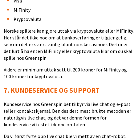
Visa
MiFinity
Kryptovaluta
Norske spillere kan gjøre uttak via kryptovaluta eller MiFinity.
Her står det ikke noe om at bankoverføring er tilgjengelig,
selv om det er svært vanlig blant norske casinoer. Derfor er
det lurt å ha enten MiFinity eller kryptovaluta klar om du skal
spille hos Greenspin.
Videre er minimum uttak satt til 200 kroner for MiFinity og
100 kroner for kryptovaluta.
7.
KUNDESERVICE OG SUPPORT
Kundeservice hos Greenspin.bet tilbyr via live chat og e-post
(eller kontaktskjema). Den desidert mest brukte metoden er
naturligvis live chat, og det var denne formen for
kundeservice vi testet i denne omtalen.
Da vi først fyrte opp live chat ble vi møtt av en chat-robot,