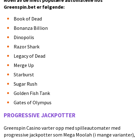
Noen av de mest populære automatene hos
Greenspin.bet er følgende:
Book of Dead
Bonanza Billion
Dinopolis
Razor Shark
Legacy of Dead
Merge Up
Starburst
Sugar Rush
Golden Fish Tank
Gates of Olympus
PROGRESSIVE JACKPOTTER
Greenspin Casino varter opp med spilleautomater med
progressive jackpotter som Mega Moolah (i mange varianter),