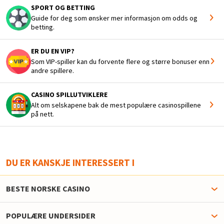
SPORT OG BETTING
Guide for deg som ønsker mer informasjon om odds og
betting.
ER DU EN VIP?
Som VIP-spiller kan du forvente flere og større bonuser enn
andre spillere.
CASINO SPILLUTVIKLERE
Alt om selskapene bak de mest populære casinospillene
på nett.
DU ER KANSKJE INTERESSERT I
BESTE NORSKE CASINO
POPULÆRE UNDERSIDER