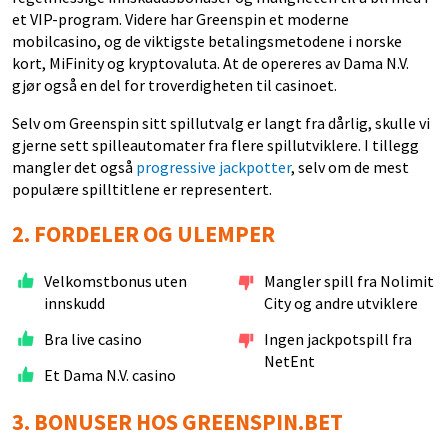
et VIP-program. Videre har Greenspin et moderne
mobilcasino, og de viktigste betalingsmetodene i norske
kort, MiFinity og kryptovaluta. At de opereres av Dama N.V.
gjør også en del for troverdigheten til casinoet.
Selv om Greenspin sitt spillutvalg er langt fra dårlig, skulle vi
gjerne sett spilleautomater fra flere spillutviklere. I tillegg
mangler det også
progressive jackpotter
, selv om de mest
populære spilltitlene er representert.
2.
FORDELER OG ULEMPER
Velkomstbonus uten
Mangler spill fra Nolimit
innskudd
City og andre utviklere
Bra live casino
Ingen jackpotspill fra
NetEnt
Et Dama N.V. casino
3.
BONUSER HOS GREENSPIN.BET