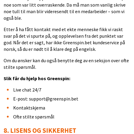
noe som var litt overraskende. Da må man som vanlig skrive
noe tull til man blir videresendt til en medarbeider – som vi
også ble.
Etter å ha fått kontakt med et ekte menneske fikk vi raskt
svar på det vi spurte på, og opplevelsen fra det punktet var
god. Når det er sagt, har ikke Greenspin.bet kundeservice på
norsk, så du er nødt til å klare deg på engelsk.
Om du ønsker kan du også benytte deg av en seksjon over ofte
stilte spørsmål.
Slik får du hjelp hos Greenspin:
Live chat 24/7
E-post:
support@greenspin.bet
Kontaktskjema
Ofte stilte spørsmål
8.
LISENS OG SIKKERHET