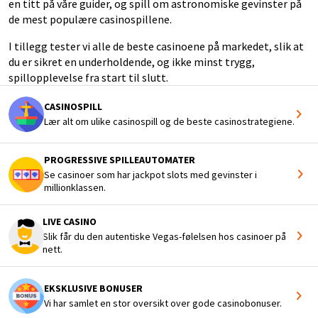
en titt på våre guider, og spill om astronomiske gevinster på
de mest populære casinospillene.
I tillegg tester vi alle de beste casinoene på markedet, slik at
du er sikret en underholdende, og ikke minst trygg,
spillopplevelse fra start til slutt.
CASINOSPILL
Lær alt om ulike casinospill og de beste casinostrategiene.
PROGRESSIVE SPILLEAUTOMATER
Se casinoer som har jackpot slots med gevinster i
millionklassen.
LIVE CASINO
Slik får du den autentiske Vegas-følelsen hos casinoer på
nett.
EKSKLUSIVE BONUSER
Vi har samlet en stor oversikt over gode casinobonuser.