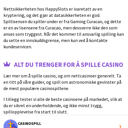
Nettsikkerheten hos HappySlots er ivaretatt av en
kryptering, og det gjør at datasikkerheten er god.
Spillisensen du spiller under er fra Gaming Curacao, og dette
er en av lisensene fra Curacao, men dessverre ikke den som
anses som tryggest. Når det kommer til ansvarlig spilling kan
du sette en innskuddsgrense, men kun ved å kontakte
kundeservicen.
ALT DU TRENGER FOR Å SPILLE CASINO
Lær mer om å spille casino, og om nettcasinoer generelt. Ta
en titt på våre guider, og spill om astronomiske gevinster på
de mest populære casinospillene.
I tillegg tester vi alle de beste casinoene på markedet, slik at
du er sikret en underholdende, og ikke minst trygg,
spillopplevelse fra start til slutt.
CASINOSPILL