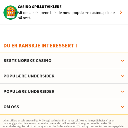
CASINO SPILLUTVIKLERE
Alt om selskapene bak de mest populære casinospillene
på nett.
DU ER KANSKJE INTERESSERT I
BESTE NORSKE CASINO
POPULÆRE UNDERSIDER
POPULÆRE UNDERSIDER
OM OSS
Alle spillere er selv ansvarlige for å oppgi gevinster til sine respektive skattemyndigheter. Vi er en
uavhengig aktør uten ansvar for mellomværende mellom nettcasino og den enkelte bruker. Vi
etterstreber å gi korrekt informasjon, men tar forbehold om feil. Tilbud og bonuser kan endre seg og det er