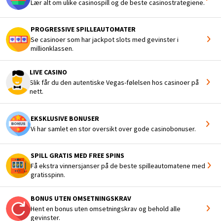
Lær alt om ulike casinospill og de beste casinostrategiene.
PROGRESSIVE SPILLEAUTOMATER
Se casinoer som har jackpot slots med gevinster i
millionklassen.
LIVE CASINO
Slik får du den autentiske Vegas-følelsen hos casinoer på
nett.
EKSKLUSIVE BONUSER
Vi har samlet en stor oversikt over gode casinobonuser.
SPILL GRATIS MED FREE SPINS
Få ekstra vinnersjanser på de beste spilleautomatene med
gratisspinn.
BONUS UTEN OMSETNINGSKRAV
Hent en bonus uten omsetningskrav og behold alle
gevinster.