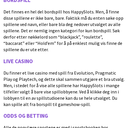
BORDSPILL
Det finnes en hel del bordspill hos HappySlots. Men, å finne
disse spillene er ikke bare, bare. Faktisk må du enten søke opp
spillene ved navn, eller bare bla deg nedover utvalget av alle
spillene. Det er nemlig ingen kategori for kun bordspill. Søk
derfor etter nøkkelord som “blackjack”, ”roulette”,
“baccarat” eller “Hold’em” for å på enklest mulig vis finne de
spillene du er ute etter.
LIVE CASINO
Du finner et live casino med spill fra Evolution, Pragmatic
Play og Playtech, og dette skal sammen utgjøre et bra utvalg.
Men, i stedet for å vise alle spillene har HappySlots i mange
tilfeller valgt å bare vise spillobbyene. Ved å klikke deg inn i
lobbyen til en av spillstudioene kan du se hele utvalget. Du
kan spille alt fra borspill til gameshow-spill.
ODDS OG BETTING
Alle de populære sportene er med i sportsbooken hos