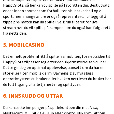
HappySlots, så her kan du spille på favoritten din. Best utvalg
er det innen sporter som fotball, tennis, basketball og e-
sport, men mange andre er også representert. I tillegg til å
tippe pre-match kan du spille live. Bruk filteret for live
stream hvis du vil spille på kamper som du også kan følge rett
fra nettsiden.
5.
MOBILCASINO
Det er helt problemfritt å spille fra mobilen, for nettsiden til
HappySlots tilpasser seg etter den skjermstørrelsen du har.
Dette gir deg en optimal opplevelse, uansett om du har en
stor eller liten mobilskjerm. Uavhengig av hva slags
operativsystem du bruker eller hvilken nettleser du bruker har
du full tilgang til alle tjenester og spilltyper.
6.
INNSKUDD OG UTTAK
Du kan sette inn penger på spillekontoen din med Visa,
Mastercard, MiFinity, CASHlib eller krypto, slik som Bitcoin,