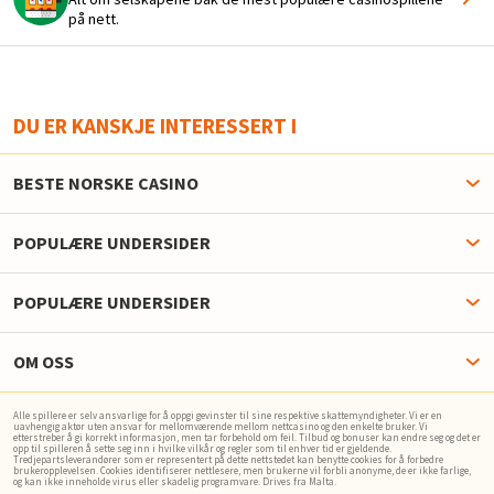
på nett.
DU ER KANSKJE INTERESSERT I
BESTE NORSKE CASINO
POPULÆRE UNDERSIDER
POPULÆRE UNDERSIDER
OM OSS
Alle spillere er selv ansvarlige for å oppgi gevinster til sine respektive skattemyndigheter. Vi er en
uavhengig aktør uten ansvar for mellomværende mellom nettcasino og den enkelte bruker. Vi
etterstreber å gi korrekt informasjon, men tar forbehold om feil. Tilbud og bonuser kan endre seg og det er
opp til spilleren å sette seg inn i hvilke vilkår og regler som til enhver tid er gjeldende.
Tredjepartsleverandører som er representert på dette nettstedet kan benytte cookies for å forbedre
brukeropplevelsen. Cookies identifiserer nettlesere, men brukerne vil forbli anonyme, de er ikke farlige,
og kan ikke inneholde virus eller skadelig programvare. Drives fra Malta.