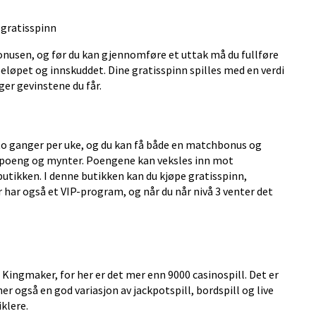
 gratisspinn
onusen, og før du kan gjennomføre et uttak må du fullføre
løpet og innskuddet. Dine gratisspinn spilles med en verdi
ger gevinstene du får.
o ganger per uke, og du kan få både en matchbonus og
e poeng og mynter. Poengene kan veksles inn mot
tikken. I denne butikken kan du kjøpe gratisspinn,
 har også et VIP-program, og når du når nivå 3 venter det
s Kingmaker, for her er det mer enn 9000 casinospill. Det er
 også en god variasjon av jackpotspill, bordspill og live
iklere.