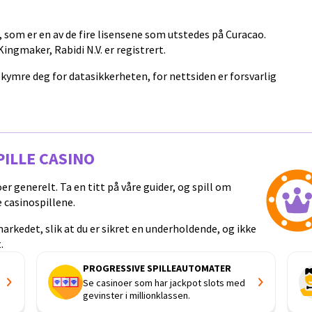
, som er en av de fire lisensene som utstedes på Curacao.
ingmaker, Rabidi N.V. er registrert.
kymre deg for datasikkerheten, for nettsiden er forsvarlig
PILLE CASINO
r generelt. Ta en titt på våre guider, og spill om
 casinospillene.
markedet, slik at du er sikret en underholdende, og ikke
.
PROGRESSIVE SPILLEAUTOMATER
Se casinoer som har jackpot slots med
gevinster i millionklassen.