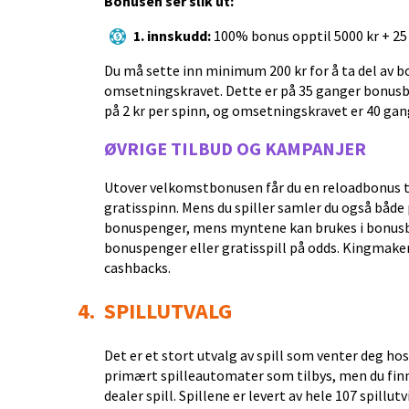
Bonusen ser slik ut:
1. innskudd:
100% bonus opptil 5000 kr + 25
Du må sette inn minimum 200 kr for å ta del av b
omsetningskravet. Dette er på 35 ganger bonusbe
på 2 kr per spinn, og omsetningskravet er 40 gan
ØVRIGE TILBUD OG KAMPANJER
Utover velkomstbonusen får du en reloadbonus t
gratisspinn. Mens du spiller samler du også båd
bonuspenger, mens myntene kan brukes i bonusbu
bonuspenger eller gratisspill på odds. Kingmaker
cashbacks.
4.
SPILLUTVALG
Det er et stort utvalg av spill som venter deg ho
primært spilleautomater som tilbys, men du finner
dealer spill. Spillene er levert av hele 107 spillutv