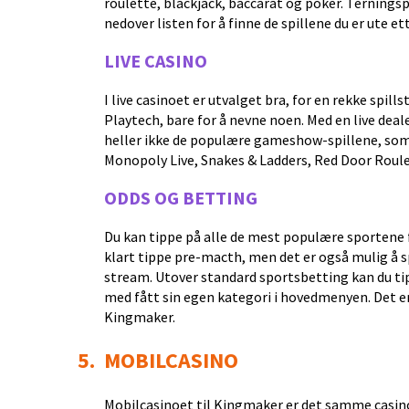
roulette, blackjack, baccarat og poker. Terningspi
nedover listen for å finne de spillene du er ute ett
LIVE CASINO
I live casinoet er utvalget bra, for en rekke spills
Playtech, bare for å nevne noen. Med en live deal
heller ikke de populære gameshow-spillene, som 
Monopoly Live, Snakes & Ladders, Red Door Roule
ODDS OG BETTING
Du kan tippe på alle de mest populære sportene f
klart tippe pre-macth, men det er også mulig å sp
stream. Utover standard sportsbetting kan du tipp
med fått sin egen kategori i hovedmenyen. Det e
Kingmaker.
5.
MOBILCASINO
Mobilcasinoet til Kingmaker er det samme casin