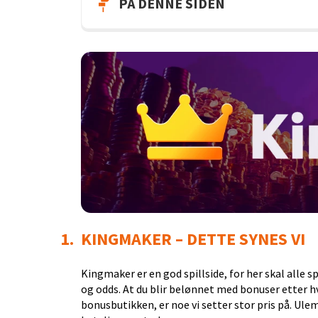
PÅ DENNE SIDEN
1.
KINGMAKER – DETTE SYNES VI
Kingmaker er en god spillside, for her skal alle sp
og odds. At du blir belønnet med bonuser etter h
bonusbutikken, er noe vi setter stor pris på. Ulem