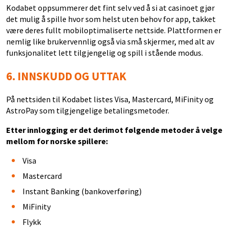
Kodabet oppsummerer det fint selv ved å si at casinoet gjør
det mulig å spille hvor som helst uten behov for app, takket
være deres fullt mobiloptimaliserte nettside. Plattformen er
nemlig like brukervennlig også via små skjermer, med alt av
funksjonalitet lett tilgjengelig og spill i stående modus.
6.
INNSKUDD OG UTTAK
På nettsiden til Kodabet listes Visa, Mastercard, MiFinity og
AstroPay som tilgjengelige betalingsmetoder.
Etter innlogging er det derimot følgende metoder å velge
mellom for norske spillere:
Visa
Mastercard
Instant Banking (bankoverføring)
MiFinity
Flykk