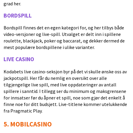
grad her.
BORDSPILL
Bordspill finnes det en egen kategori for, og her tilbys både
video-versjoner og live-spill. Utvalget er delt inn i spillene
roulette, blackjack, poker og baccarat, og dekker dermed de
mest populære bordspillene i ulike varianter.
LIVE CASINO
Kodabets live casino-seksjon byr på det vi skulle ønske oss av
jackpotspill. Her får du nemlig en oversikt over alle
tilgjengelige live spill, med live oppdateringer av antall
spillere i sanntid. I tillegg ser du minimum og maksgrensene
for innsatser før du åpner et spill, noe som gjør det enkelt å
finne noe for ditt budsjett. Live-titlene kommer utelukkende
fra Pragmatic Play.
5.
MOBILCASINO