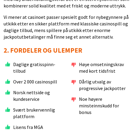
kombinerer solid kvalitet med et friskt og moderne uttrykk.
Vi mener at casinoet passer spesielt godt for nybegynnere på
utkikk etter en sikker plattform med klassiske casinospill og
daglige tilbud, mens spillere på utkikk etter enorme
jackpotutbetalinger må finne seg et annet alternativ.
2.
FORDELER OG ULEMPER
Daglige gratisspinn-
Høye omsetningskrav
tilbud
med kort tidsfrist
Over 2 000 casinospill
Dårlig utvalg av
progressive jackpotter
Norsk nettside og
kundeservice
Noe høyere
minsteinnskudd for
Svært brukervennlig
bonus
plattform
Lisens fra MGA