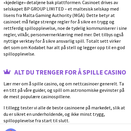
«kjedelige» detaljene bak plattformen. Casinoet drives av
selskapet BP GROUP LIMITED – et maltesisk selskap med
lisens fra Malta Gaming Authority (MGA). Dette betyr at
casinoet må følge strenge regler for å sikre en trygg og
rettferdig spillopplevelse, noe de tydelig kommuniserer i sine
regler, vilkår, personvernerklæring med mer. Det tilbys også
nyttige verktøy for å sikre ansvarlig spill. Totalt sett virker
det som om Kodabet har alt på stell og legger opp til en god
spillopplevelse.
ALT DU TRENGER FOR Å SPILLE CASINO
Lær mer om å spille casino, og om nettcasinoer generelt. Ta
en titt på våre guider, og spill om astronomiske gevinster på
de mest populære casinospillene.
I tillegg tester vi alle de beste casinoene på markedet, slik at
du er sikret en underholdende, og ikke minst trygg,
spillopplevelse fra start til slutt.