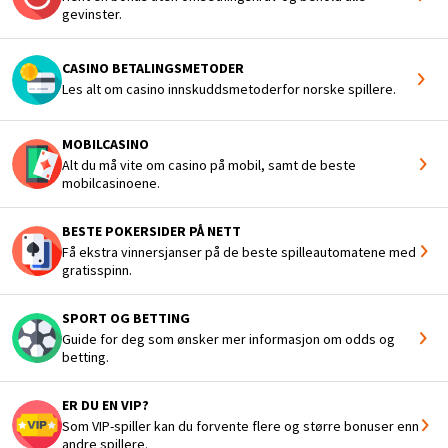
gevinster.
CASINO BETALINGSMETODER
Les alt om casino innskuddsmetoderfor norske spillere.
MOBILCASINO
Alt du må vite om casino på mobil, samt de beste
mobilcasinoene.
BESTE POKERSIDER PÅ NETT
Få ekstra vinnersjanser på de beste spilleautomatene med
gratisspinn.
SPORT OG BETTING
Guide for deg som ønsker mer informasjon om odds og
betting.
ER DU EN VIP?
Som VIP-spiller kan du forvente flere og større bonuser enn
andre spillere.