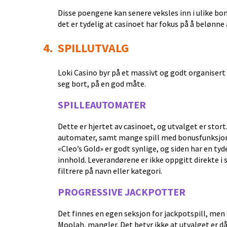
Disse poengene kan senere veksles inn i ulike b
det er tydelig at casinoet har fokus på å belønne a
4.
SPILLUTVALG
Loki Casino byr på et massivt og godt organisert 
seg bort, på en god måte.
SPILLEAUTOMATER
Dette er hjertet av casinoet, og utvalget er stort
automater, samt mange spill med bonusfunksjon
«Cleo’s Gold» er godt synlige, og siden har en ty
innhold. Leverandørene er ikke oppgitt direkte i
filtrere på navn eller kategori.
PROGRESSIVE JACKPOTTER
Det finnes en egen seksjon for jackpotspill, men 
Moolah, mangler. Det betyr ikke at utvalget er då