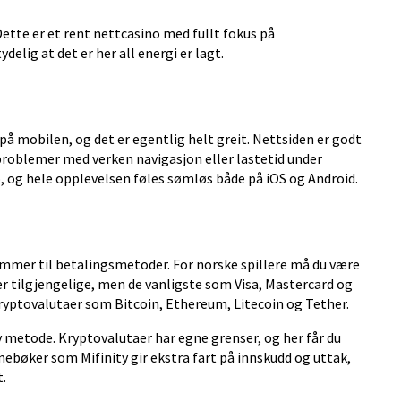
Dette er et rent nettcasino med fullt fokus på
delig at det er her all energi er lagt.
 på mobilen, og det er egentlig helt greit. Nettsiden er godt
problemer med verken navigasjon eller lastetid under
no, og hele opplevelsen føles sømløs både på iOS og Android.
mmer til betalingsmetoder. For norske spillere må du være
r tilgjengelige, men de vanligste som Visa, Mastercard og
 kryptovalutaer som Bitcoin, Ethereum, Litecoin og Tether.
 metode. Kryptovalutaer har egne grenser, og her får du
mebøker som Mifinity gir ekstra fart på innskudd og uttak,
.