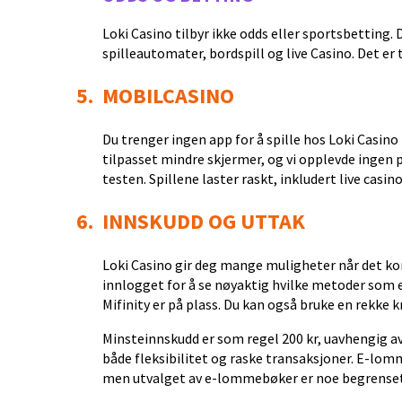
Loki Casino tilbyr ikke odds eller sportsbetting. 
spilleautomater, bordspill og live Casino. Det er ty
5.
MOBILCASINO
Du trenger ingen app for å spille hos Loki Casino
tilpasset mindre skjermer, og vi opplevde ingen 
testen. Spillene laster raskt, inkludert live casi
6.
INNSKUDD OG UTTAK
Loki Casino gir deg mange muligheter når det ko
innlogget for å se nøyaktig hvilke metoder som e
Mifinity er på plass. Du kan også bruke en rekke
Minsteinnskudd er som regel 200 kr, uavhengig av
både fleksibilitet og raske transaksjoner. E-lom
men utvalget av e-lommebøker er noe begrenset