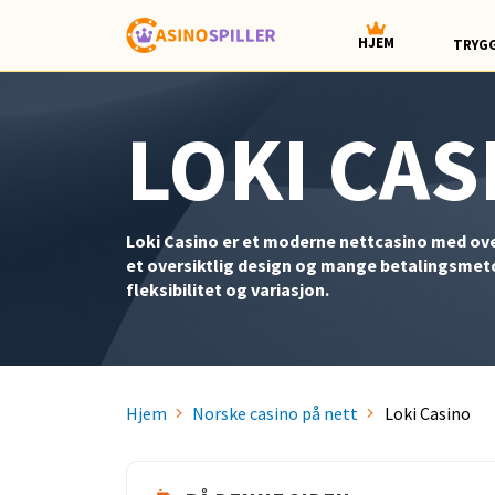
HJEM
TRYGG
LOKI CAS
Loki Casino er et moderne nettcasino med over
et oversiktlig design og mange betalingsmetod
fleksibilitet og variasjon.
Hjem
Norske casino på nett
Loki Casino