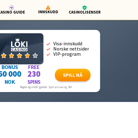
INNSKUDD
CASINO GUIDE
CASINOLISENSER
Visa-innskudd
Norske nettsider
VIP-program
BONUS
FREE
BONUS
FREE
60 000
230
60 000
230
SPILL NÅ
SPILL NÅ
NOK
SPINS
NOK
SPINS
Regler og vilkår gjelder. Spill ansvarlig. 18+