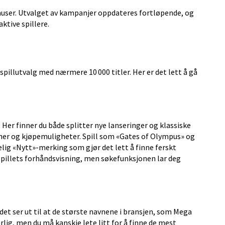
onuser. Utvalget av kampanjer oppdateres fortløpende, og
ktive spillere.
spillutvalg med nærmere 10 000 titler. Her er det lett å gå
. Her finner du både splitter nye lanseringer og klassiske
er og kjøpemuligheter. Spill som «Gates of Olympus» og
delig «Nytt»-merking som gjør det lett å finne ferskt
 spillets forhåndsvisning, men søkefunksjonen lar deg
det ser ut til at de største navnene i bransjen, som Mega
rlig, men du må kanskje lete litt for å finne de mest