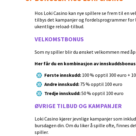
Hos Loki Casino kan nye spillere se frem til en v
tilbys det kampanjer og fordelsprogrammer for lo
ukentlige reload-tilbud.
VELKOMSTBONUS
Som ny spiller blir du ønsket velkommen med åp
Her får du en kombinasjon av innskuddsbonuser
Første innskudd:
100 % opptil 300 euro + 10
Andre innskudd:
75 % opptil 100 euro
Tredje innskudd:
50 % opptil 100 euro
ØVRIGE TILBUD OG KAMPANJER
Loki Casino kjører jevnlige kampanjer som inklud
bursdagen din. Om du liker å spille ofte, finnes
spiller.