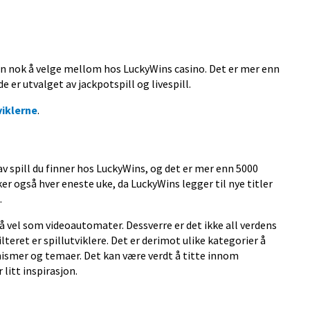
 enn nok å velge mellom hos LuckyWins casino. Det er mer enn
er utvalget av jackpotspill og livespill.
viklerne
.
v spill du finner hos LuckyWins, og det er mer enn 5000
r også hver eneste uke, da LuckyWins legger til nye titler
.
 vel som videoautomater. Dessverre er det ikke all verdens
ilteret er spillutviklere. Det er derimot ulike kategorier å
ismer og temaer. Det kan være verdt å titte innom
litt inspirasjon.