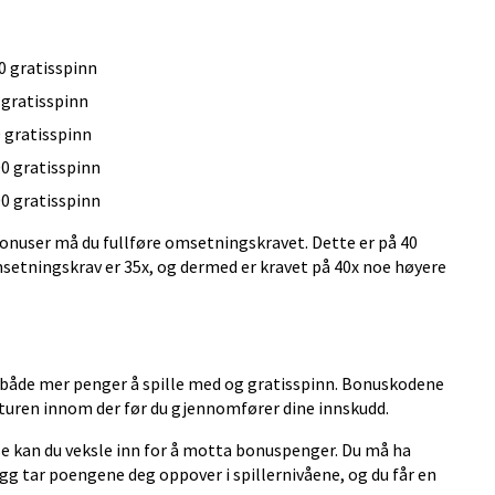
0 gratisspinn
 gratisspinn
 gratisspinn
0 gratisspinn
00 gratisspinn
 bonuser må du fullføre omsetningskravet. Dette er på 40
etningskrav er 35x, og dermed er kravet på 40x noe høyere
r både mer penger å spille med og gratisspinn. Bonuskodene
a turen innom der før du gjennomfører dine innskudd.
se kan du veksle inn for å motta bonuspenger. Du må ha
gg tar poengene deg oppover i spillernivåene, og du får en