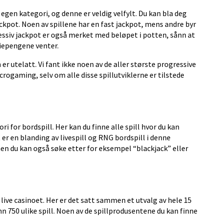
 egen kategori, og denne er veldig velfylt. Du kan bla deg
ckpot. Noen av spillene har en fast jackpot, mens andre byr
essiv jackpot er også merket med beløpet i potten, sånn at
emiepengene venter.
r utelatt. Vi fant ikke noen av de aller største progressive
crogaming, selv om alle disse spillutviklerne er tilstede
ri for bordspill. Her kan du finne alle spill hvor du kan
t er en blanding av livespill og RNG bordspill i denne
 men du kan også søke etter for eksempel “blackjack” eller
i live casinoet. Her er det satt sammen et utvalg av hele 15
nn 750 ulike spill. Noen av de spillprodusentene du kan finne