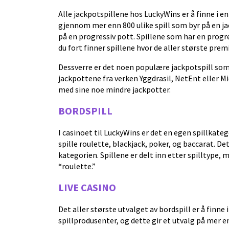
Alle jackpotspillene hos LuckyWins er å finne i en
gjennom mer enn 800 ulike spill som byr på en ja
på en progressiv pott. Spillene som har en progr
du fort finner spillene hvor de aller største pr
Dessverre er det noen populære jackpotspill som e
jackpottene fra verken Yggdrasil, NetEnt eller Mi
med sine noe mindre jackpotter.
BORDSPILL
I casinoet til LuckyWins er det en egen spillkatego
spille roulette, blackjack, poker, og baccarat. De
kategorien. Spillene er delt inn etter spilltype,
“roulette.”
LIVE CASINO
Det aller største utvalget av bordspill er å finne 
spillprodusenter, og dette gir et utvalg på mer e