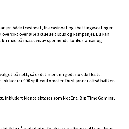
jer, både i casinoet, livecasinoet og i bettingavdelingen.
 oversikt over alle aktuelle tilbud og kampanjer. Du kan
t bli med på massevis av spennende konkurranser og
valget på nett, så er det mer enn godt nok de fleste.
te inkluderer 900 spilleautomater. Du skjønner altså hvilken
.
nett, inkludert kjente aktører som NetEnt, Big Time Gaming,
r det ikke på muligheter for deg som digger nettopp denne