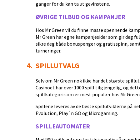
ganger før du kan ta ut gevinstene.
ØVRIGE TILBUD OG KAMPANJER
Hos Mr Green vil du finne masse spennende kampan
Mr Green har egne kampanjesider som gir deg full
sikre deg både bonuspenger og gratisspinn, sam
turneringer.
4.
SPILLUTVALG
Selv om Mr Green nok ikke har det største spillut
Casinoet har over 1000 spill tilgjengelig, og det
spillkategori som er mest populær hos Mr Green
Spillene leveres av de beste spillutviklerne på 
Evolution, Play´n GO og Microgaming.
SPILLEAUTOMATER
Med 900 spilleautomater tilgjengelig så mangle