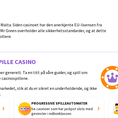
 Malta. Siden casinoet har den anerkjente EU-lisensen fra
Mr Green overholder alle sikkerhetsstandarder, og at dette
illere.
PILLE CASINO
r generelt. Ta en titt på våre guider, og spill om
 casinospillene.
markedet, slik at du er sikret en underholdende, og ikke
.
PROGRESSIVE SPILLEAUTOMATER
Se casinoer som har jackpot slots med
gevinster i millionklassen.