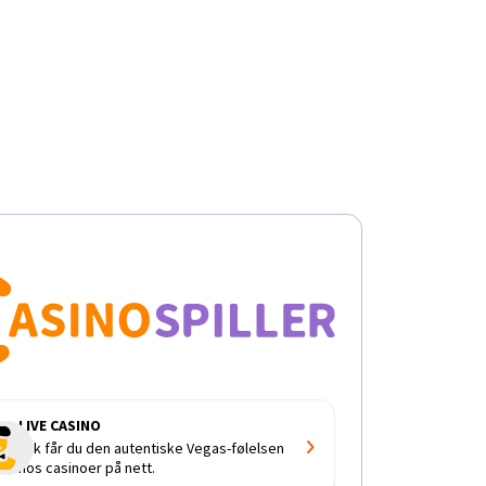
LIVE CASINO
Slik får du den autentiske Vegas-følelsen
hos casinoer på nett.