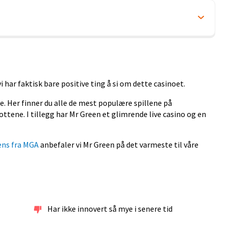
i har faktisk bare positive ting å si om dette casinoet.
. Her finner du alle de mest populære spillene på
ttene. I tillegg har Mr Green et glimrende live casino og en
ens fra MGA
anbefaler vi Mr Green på det varmeste til våre
Har ikke innovert så mye i senere tid