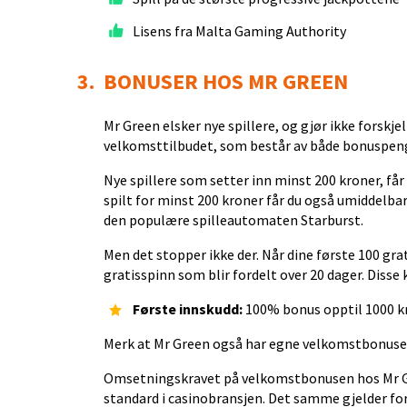
Lisens fra Malta Gaming Authority
3.
BONUSER HOS MR GREEN
Mr Green elsker nye spillere, og gjør ikke forskj
velkomsttilbudet, som består av både bonuspeng
Nye spillere som setter inn minst 200 kroner, får
spilt for minst 200 kroner får du også umiddelbar
den populære spilleautomaten Starburst.
Men det stopper ikke der. Når dine første 100 gra
gratisspinn som blir fordelt over 20 dager. Disse
Første innskudd:
100% bonus opptil 1000 kr
Merk at Mr Green også har egne velkomstbonuser f
Omsetningskravet på velkomstbonusen hos Mr Gr
standard i casinobransjen. Det samme gjelder fo