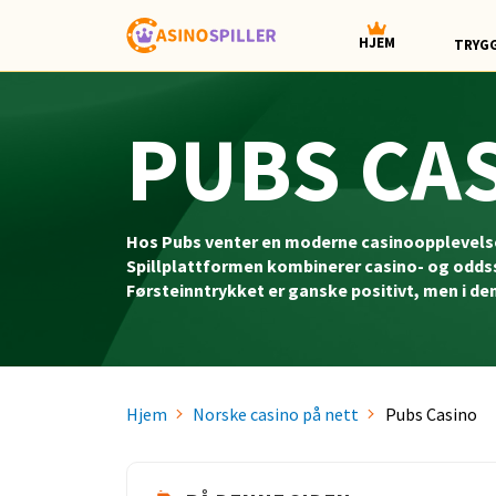
HJEM
TRYGG
PUBS CA
Hos Pubs venter en moderne casinoopplevels
Spillplattformen kombinerer casino- og oddssp
Førsteinntrykket er ganske positivt, men i de
Hjem
Norske casino på nett
Pubs Casino