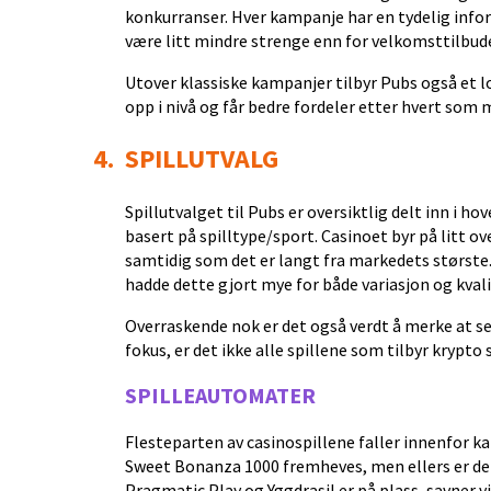
konkurranser. Hver kampanje har en tydelig inform
være litt mindre strenge enn for velkomsttilbud
Utover klassiske kampanjer tilbyr Pubs også et 
opp i nivå og får bedre fordeler etter hvert som m
4.
SPILLUTVALG
Spillutvalget til Pubs er oversiktlig delt inn i 
basert på spilltype/sport. Casinoet byr på litt ove
samtidig som det er langt fra markedets største.
hadde dette gjort mye for både variasjon og kvali
Overraskende nok er det også verdt å merke at s
fokus, er det ikke alle spillene som tilbyr krypto
SPILLEAUTOMATER
Flesteparten av casinospillene faller innenfor k
Sweet Bonanza 1000 fremheves, men ellers er det 
Pragmatic Play og Yggdrasil er på plass, savner 