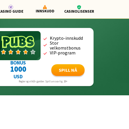
INNSKUDD
CASINO GUIDE
CASINOLISENSER
Krypto-innskudd
Stor
velkomstbonus
VIP-program
BONUS
BONUS
1000
1000
SPILL NÅ
SPILL NÅ
USD
USD
Regler og vilkår gjelder. Spill ansvarlig. 18+