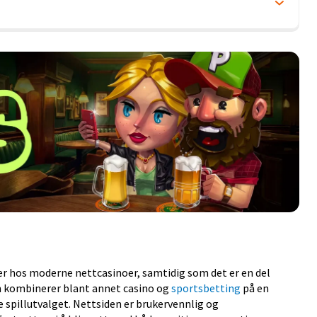
tter hos moderne nettcasinoer, samtidig som det er en del
n kombinerer blant annet casino og
sportsbetting
på en
e spillutvalget. Nettsiden er brukervennlig og