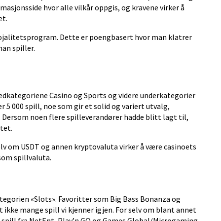
asjonsside hvor alle vilkår oppgis, og kravene virker å
et.
lojalitetsprogram. Dette er poengbasert hvor man klatrer
an spiller.
hovedkategoriene Casino og Sports og videre underkategorier
r 5 000 spill, noe som gir et solid og variert utvalg,
 Dersom noen flere spilleverandører hadde blitt lagt til,
tet.
elv om USDT og annen kryptovaluta virker å være casinoets
 som spillvaluta.
ategorien «Slots». Favoritter som Big Bass Bonanza og
ikke mange spill vi kjenner igjen. For selv om blant annet
vi spill fra NetEnt, Play’n GO og Games Global/Microgaming.