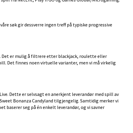
våre søk gir dessverre ingen treff på typiske progressive
 Det er mulig å filtrere etter blackjack, roulette eller
ll. Det finnes noen virtuelle varianter, men vi må virkelig
 Live. Dette er selvsagt en anerkjent leverandør med spill av
et Sweet Bonanza Candyland tilgjengelig. Samtidig merker vi
noet baserer seg på én enkelt leverandør, og vi savner