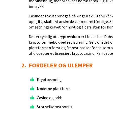
mobilvennlig, men vi savner norsk språk. Og slik 
inntrykk.
Casinoet fokuserer også på «ingen skjulte vilkår»
oppgitt, skulle vi ønske de var mer rettferdige.
omsetningskravet for høyt og tidsfristen for kor
Det er tydelig at kryptovaluta er i fokus hos Pubs
kryptolommebok ved registrering. Selv om det ogs
plattformen først og fremst passer for de som al
utkikk etter et lisensiert kryptocasino, kan dett
2.
FORDELER OG ULEMPER
Kryptovennlig
Moderne plattform
Casino og odds
Stor velkomstbonus