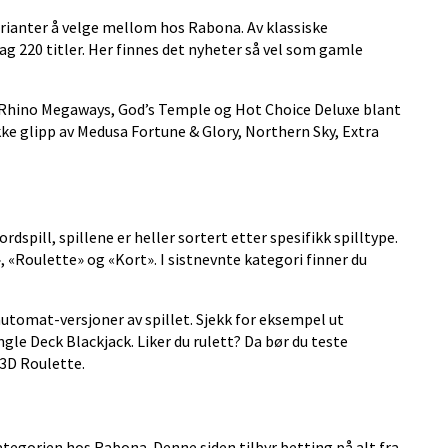
 varianter å velge mellom hos Rabona. Av klassiske
g 220 titler. Her finnes det nyheter så vel som gamle
t Rhino Megaways, God’s Temple og Hot Choice Deluxe blant
ke glipp av Medusa Fortune & Glory, Northern Sky, Extra
dspill, spillene er heller sortert etter spesifikk spilltype.
, «Roulette» og «Kort». I sistnevnte kategori finner du
 automat-versjoner av spillet. Sjekk for eksempel ut
ngle Deck Blackjack. Liker du rulett? Da bør du teste
3D Roulette.
egorien hos Rabona. Denne siden tilbyr betting på alt fra