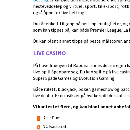
hesteveddeløp og virtuell sport, til e-sport, fo
også åpne for live betting.
Du får enkelt tilgang på betting-muligheter, og
som kan tippes på, kan både Premier League, La L
Du kan blant annet tippe på beste målscorer, ant
LIVE CASINO
På hovedmenyen til Rabona finnes det en egen kate
live-spill åpenbare seg. Du kan spille på live ca
Super Spade Games og Evolution Gaming.
Både rulett, blackjack, poker, gameshow og bac
live dealer. Er du usikker på hvilke spill du skal te
Vi har testet flere, og kan blant annet anbefal
Dice Duel
NC Baccarat