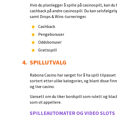
Hvis du planlegger å spille på casinospill, kan du 
cashback på andre casinospill. Du kan selvfølgel
samt Drops & Wins-turneringer.
Cashback
Pengebonuser
Oddsbonuser
Gratisspill
4.
SPILLUTVALG
Rabona Casino har sørget for å ha spill tilpasset
sortert etter ulike kategorier, og blant disse finn
og live casino.
Uansett om du liker bordspill som rulett og black
som vil appellere.
SPILLEAUTOMATER OG VIDEO SLOTS