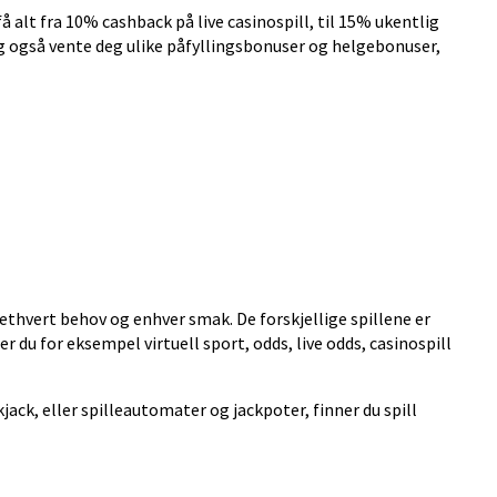
få alt fra 10% cashback på live casinospill, til 15% ukentlig
ig også vente deg ulike påfyllingsbonuser og helgebonuser,
 ethvert behov og enhver smak. De forskjellige spillene er
er du for eksempel virtuell sport, odds, live odds, casinospill
jack, eller spilleautomater og jackpoter, finner du spill