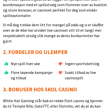
kombinasjon med et spillutvalg som flommer over av kvalitet
og store bonuser, er casinoet perfekt for deg som elsker
spilleautomater.
Vi må dog trekke dem litt for mangel på odds og vi er skuffet
over at de ikke har utvidet live casinoet sitt til et langt mer
respektabelt utvalg slik mange av deres konkurrenter har
gjort.
2.
FORDELER OG ULEMPER
Nye spill hver uke
Ingen sportsbetting
Flere løpende kampanjer
Svakt tilbud av live
og tilbud
casinospill
3.
BONUSER HOS SKOL CASINO
White Hat Gaming står bak en rekke flott casino og kjenner
du til Temple Nile, Gate777, eller Slotnite, vet du at du kan