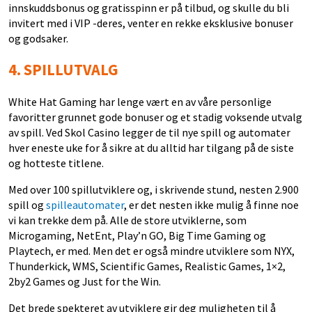
innskuddsbonus og gratisspinn er på tilbud, og skulle du bli
invitert med i VIP -deres, venter en rekke eksklusive bonuser
og godsaker.
4.
SPILLUTVALG
White Hat Gaming har lenge vært en av våre personlige
favoritter grunnet gode bonuser og et stadig voksende utvalg
av spill. Ved Skol Casino legger de til nye spill og automater
hver eneste uke for å sikre at du alltid har tilgang på de siste
og hotteste titlene.
Med over 100 spillutviklere og, i skrivende stund, nesten 2.900
spill og
spilleautomater
, er det nesten ikke mulig å finne noe
vi kan trekke dem på. Alle de store utviklerne, som
Microgaming, NetEnt, Play’n GO, Big Time Gaming og
Playtech, er med. Men det er også mindre utviklere som NYX,
Thunderkick, WMS, Scientific Games, Realistic Games, 1×2,
2by2 Games og Just for the Win.
Det brede spekteret av utviklere gir deg muligheten til å