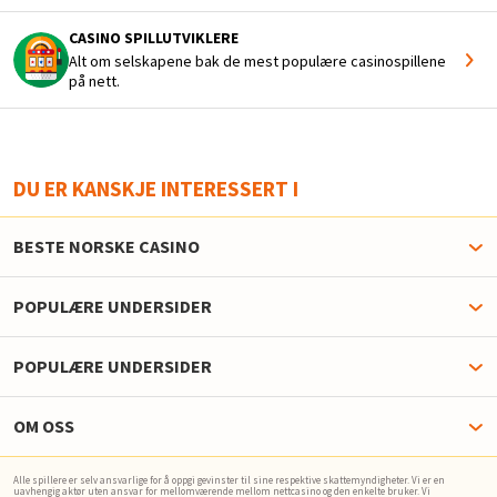
CASINO SPILLUTVIKLERE
Alt om selskapene bak de mest populære casinospillene
på nett.
DU ER KANSKJE INTERESSERT I
BESTE NORSKE CASINO
POPULÆRE UNDERSIDER
POPULÆRE UNDERSIDER
OM OSS
Alle spillere er selv ansvarlige for å oppgi gevinster til sine respektive skattemyndigheter. Vi er en
uavhengig aktør uten ansvar for mellomværende mellom nettcasino og den enkelte bruker. Vi