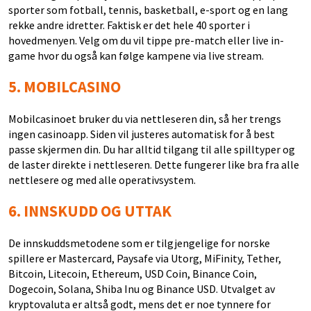
sporter som fotball, tennis, basketball, e-sport og en lang
rekke andre idretter. Faktisk er det hele 40 sporter i
hovedmenyen. Velg om du vil tippe pre-match eller live in-
game hvor du også kan følge kampene via live stream.
5.
MOBILCASINO
Mobilcasinoet bruker du via nettleseren din, så her trengs
ingen casinoapp. Siden vil justeres automatisk for å best
passe skjermen din. Du har alltid tilgang til alle spilltyper og
de laster direkte i nettleseren. Dette fungerer like bra fra alle
nettlesere og med alle operativsystem.
6.
INNSKUDD OG UTTAK
De innskuddsmetodene som er tilgjengelige for norske
spillere er Mastercard, Paysafe via Utorg, MiFinity, Tether,
Bitcoin, Litecoin, Ethereum, USD Coin, Binance Coin,
Dogecoin, Solana, Shiba Inu og Binance USD. Utvalget av
kryptovaluta er altså godt, mens det er noe tynnere for