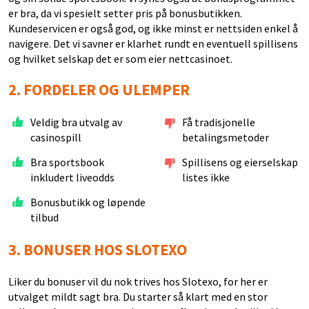
er bra, da vi spesielt setter pris på bonusbutikken.
Kundeservicen er også god, og ikke minst er nettsiden enkel å
navigere. Det vi savner er klarhet rundt en eventuell spillisens
og hvilket selskap det er som eier nettcasinoet.
2.
FORDELER OG ULEMPER
Veldig bra utvalg av
Få tradisjonelle
casinospill
betalingsmetoder
Bra sportsbook
Spillisens og eierselskap
inkludert liveodds
listes ikke
Bonusbutikk og løpende
tilbud
3.
BONUSER HOS SLOTEXO
Liker du bonuser vil du nok trives hos Slotexo, for her er
utvalget mildt sagt bra. Du starter så klart med en stor