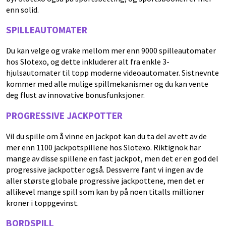
enn solid.
SPILLEAUTOMATER
Du kan velge og vrake mellom mer enn 9000 spilleautomater
hos Slotexo, og dette inkluderer alt fra enkle 3-
hjulsautomater til topp moderne videoautomater. Sistnevnte
kommer med alle mulige spillmekanismer og du kan vente
deg flust av innovative bonusfunksjoner.
PROGRESSIVE JACKPOTTER
Vil du spille om å vinne en jackpot kan du ta del av ett av de
mer enn 1100 jackpotspillene hos Slotexo. Riktignok har
mange av disse spillene en fast jackpot, men det er en god del
progressive jackpotter også. Dessverre fant vi ingen av de
aller største globale progressive jackpottene, men det er
allikevel mange spill som kan by på noen titalls millioner
kroner i toppgevinst.
BORDSPILL