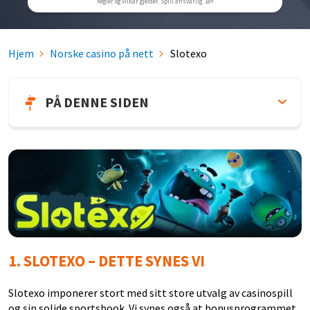
Regler og vilkår gjelder. Spill ansvarlig. 18+
Hjem
Norske casino på nett
Slotexo
PÅ DENNE SIDEN
1.
SLOTEXO – DETTE SYNES VI
Slotexo imponerer stort med sitt store utvalg av casinospill
og sin solide sportsbook. Vi synes også at bonusprogrammet