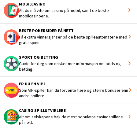
MOBILCASINO
Alt du må vite om casino på mobil, samt de beste
mobilcasinoene.
BESTE POKERSIDER PÅ NETT
Få ekstra vinnersjanser på de beste spilleautomatene med
gratisspinn.
SPORT OG BETTING
Guide for deg som ønsker mer informasjon om odds og
betting.
ER DU EN VIP?
Som VIP-spiller kan du forvente flere og større bonuser enn
andre spillere.
CASINO SPILLUTVIKLERE
Alt om selskapene bak de mest populære casinospillene
på nett.