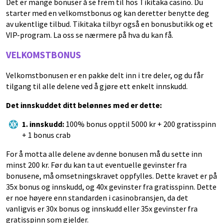
Det er mange bonuser å se frem til hos Tikitaka casino. Du
starter med en velkomstbonus og kan deretter benytte deg
av ukentlige tilbud. Tikitaka tilbyr også en bonusbutikk og et
VIP-program. La oss se nærmere på hva du kan få.
VELKOMSTBONUS
Velkomstbonusen er en pakke delt inn i tre deler, og du får
tilgang til alle delene ved å gjøre ett enkelt innskudd.
Det innskuddet ditt belønnes med er dette:
1. innskudd:
100% bonus opptil 5000 kr + 200 gratisspinn
+ 1 bonus crab
For å motta alle delene av denne bonusen må du sette inn
minst 200 kr. Før du kan ta ut eventuelle gevinster fra
bonusene, må omsetningskravet oppfylles. Dette kravet er på
35x bonus og innskudd, og 40x gevinster fra gratisspinn. Dette
er noe høyere enn standarden i casinobransjen, da det
vanligvis er 30x bonus og innskudd eller 35x gevinster fra
gratisspinn som gjelder.