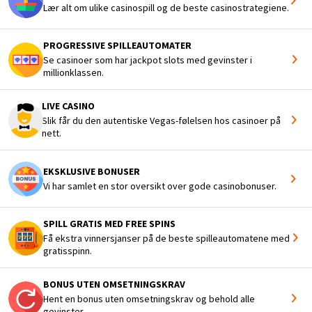
Lær alt om ulike casinospill og de beste casinostrategiene.
PROGRESSIVE SPILLEAUTOMATER
Se casinoer som har jackpot slots med gevinster i
millionklassen.
LIVE CASINO
Slik får du den autentiske Vegas-følelsen hos casinoer på
nett.
EKSKLUSIVE BONUSER
Vi har samlet en stor oversikt over gode casinobonuser.
SPILL GRATIS MED FREE SPINS
Få ekstra vinnersjanser på de beste spilleautomatene med
gratisspinn.
BONUS UTEN OMSETNINGSKRAV
Hent en bonus uten omsetningskrav og behold alle
gevinster.