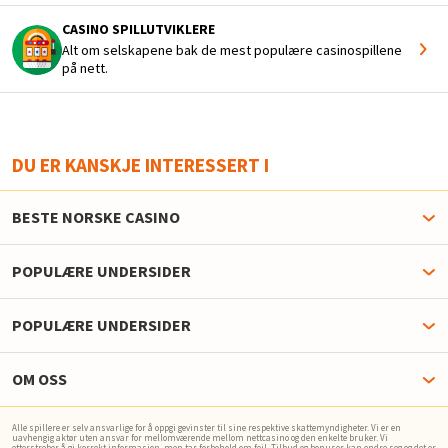
CASINO SPILLUTVIKLERE
Alt om selskapene bak de mest populære casinospillene
på nett.
DU ER KANSKJE INTERESSERT I
BESTE NORSKE CASINO
POPULÆRE UNDERSIDER
POPULÆRE UNDERSIDER
OM OSS
Alle spillere er selv ansvarlige for å oppgi gevinster til sine respektive skattemyndigheter. Vi er en
uavhengig aktør uten ansvar for mellomværende mellom nettcasino og den enkelte bruker. Vi
etterstreber å gi korrekt informasjon, men tar forbehold om feil. Tilbud og bonuser kan endre seg og det er