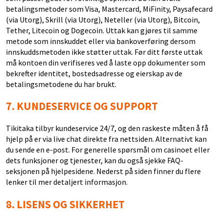
betalingsmetoder som Visa, Mastercard, MiFinity, Paysafecard
(via Utorg), Skrill (via Utorg), Neteller (via Utorg), Bitcoin,
Tether, Litecoin og Dogecoin. Uttak kan gjøres til samme
metode som innskuddet eller via bankoverføring dersom
innskuddsmetoden ikke støtter uttak. Før ditt første uttak
må kontoen din verifiseres ved å laste opp dokumenter som
bekrefter identitet, bostedsadresse og eierskap av de
betalingsmetodene du har brukt.
7.
KUNDESERVICE OG SUPPORT
Tikitaka tilbyr kundeservice 24/7, og den raskeste måten å få
hjelp på er via live chat direkte fra nettsiden. Alternativt kan
du sende en e-post. For generelle spørsmål om casinoet eller
dets funksjoner og tjenester, kan du også sjekke FAQ-
seksjonen på hjelpesidene. Nederst på siden finner du flere
lenker til mer detaljert informasjon.
8.
LISENS OG SIKKERHET