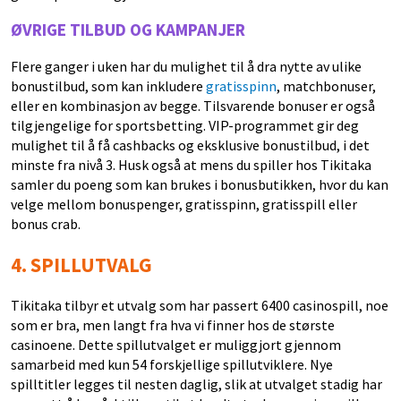
ØVRIGE TILBUD OG KAMPANJER
Flere ganger i uken har du mulighet til å dra nytte av ulike
bonustilbud, som kan inkludere
gratisspinn
, matchbonuser,
eller en kombinasjon av begge. Tilsvarende bonuser er også
tilgjengelige for sportsbetting. VIP-programmet gir deg
mulighet til å få cashbacks og eksklusive bonustilbud, i det
minste fra nivå 3. Husk også at mens du spiller hos Tikitaka
samler du poeng som kan brukes i bonusbutikken, hvor du kan
velge mellom bonuspenger, gratisspinn, gratisspill eller
bonus crab.
4.
SPILLUTVALG
Tikitaka tilbyr et utvalg som har passert 6400 casinospill, noe
som er bra, men langt fra hva vi finner hos de største
casinoene. Dette spillutvalget er muliggjort gjennom
samarbeid med kun 54 forskjellige spillutviklere. Nye
spilltitler legges til nesten daglig, slik at utvalget stadig har