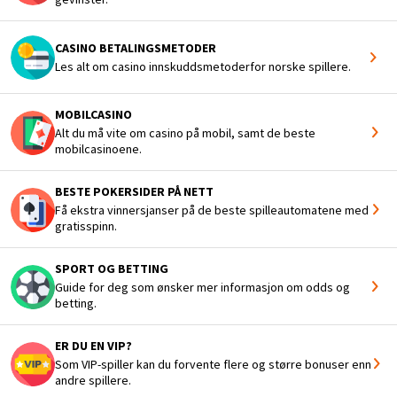
CASINO BETALINGSMETODER
Les alt om casino innskuddsmetoderfor norske spillere.
MOBILCASINO
Alt du må vite om casino på mobil, samt de beste
mobilcasinoene.
BESTE POKERSIDER PÅ NETT
Få ekstra vinnersjanser på de beste spilleautomatene med
gratisspinn.
SPORT OG BETTING
Guide for deg som ønsker mer informasjon om odds og
betting.
ER DU EN VIP?
Som VIP-spiller kan du forvente flere og større bonuser enn
andre spillere.