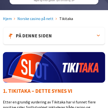
Regler og vilkår gjelder. Spill ansvarlig. 18+
Hjem
Norske casino på nett
Tikitaka
PÅ DENNE SIDEN
1.
TIKITAKA – DETTE SYNES VI
Etter en grundig vurdering av Tikitaka har vi funnet flere
positive sider. Spillutvalget inkluderer både casino og