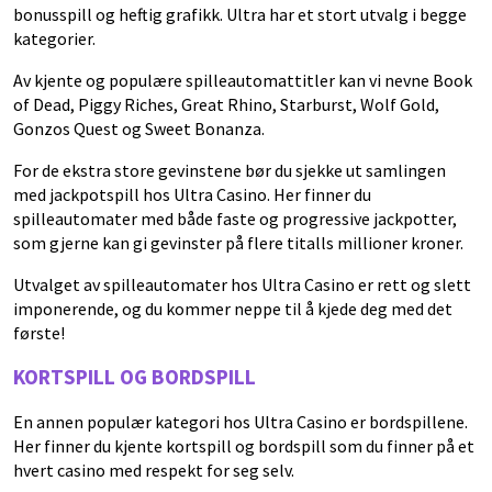
bonusspill og heftig grafikk. Ultra har et stort utvalg i begge
kategorier.
Av kjente og populære spilleautomattitler kan vi nevne Book
of Dead, Piggy Riches, Great Rhino, Starburst, Wolf Gold,
Gonzos Quest og Sweet Bonanza.
For de ekstra store gevinstene bør du sjekke ut samlingen
med jackpotspill hos Ultra Casino. Her finner du
spilleautomater med både faste og progressive jackpotter,
som gjerne kan gi gevinster på flere titalls millioner kroner.
Utvalget av spilleautomater hos Ultra Casino er rett og slett
imponerende, og du kommer neppe til å kjede deg med det
første!
KORTSPILL OG BORDSPILL
En annen populær kategori hos Ultra Casino er bordspillene.
Her finner du kjente kortspill og bordspill som du finner på et
hvert casino med respekt for seg selv.