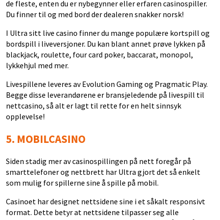
de fleste, enten du er nybegynner eller erfaren casinospiller.
Du finner til og med bord der dealeren snakker norsk!
I Ultra sitt live casino finner du mange populære kortspill og
bordspill i liveversjoner. Du kan blant annet prøve lykken på
blackjack, roulette, four card poker, baccarat, monopol,
lykkehjul med mer.
Livespillene leveres av Evolution Gaming og Pragmatic Play.
Begge disse leverandørene er bransjeledende på livespill til
nettcasino, så alt er lagt til rette for en helt sinnsyk
opplevelse!
5.
MOBILCASINO
Siden stadig mer av casinospillingen på nett foregår på
smarttelefoner og nettbrett har Ultra gjort det så enkelt
som mulig for spillerne sine å spille på mobil.
Casinoet har designet nettsidene sine i et såkalt responsivt
format. Dette betyr at nettsidene tilpasser seg alle