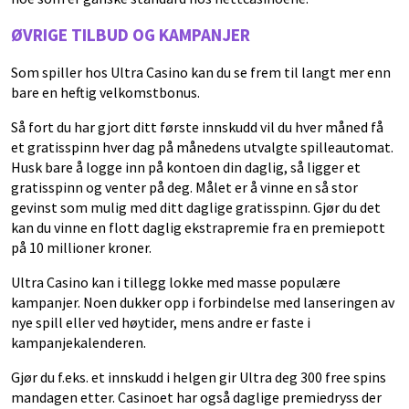
ØVRIGE TILBUD OG KAMPANJER
Som spiller hos Ultra Casino kan du se frem til langt mer enn
bare en heftig velkomstbonus.
Så fort du har gjort ditt første innskudd vil du hver måned få
et gratisspinn hver dag på månedens utvalgte spilleautomat.
Husk bare å logge inn på kontoen din daglig, så ligger et
gratisspinn og venter på deg. Målet er å vinne en så stor
gevinst som mulig med ditt daglige gratisspinn. Gjør du det
kan du vinne en flott daglig ekstrapremie fra en premiepott
på 10 millioner kroner.
Ultra Casino kan i tillegg lokke med masse populære
kampanjer. Noen dukker opp i forbindelse med lanseringen av
nye spill eller ved høytider, mens andre er faste i
kampanjekalenderen.
Gjør du f.eks. et innskudd i helgen gir Ultra deg 300 free spins
mandagen etter. Casinoet har også daglige premiedryss der