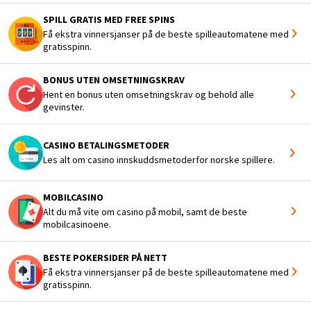
SPILL GRATIS MED FREE SPINS
Få ekstra vinnersjanser på de beste spilleautomatene med
gratisspinn.
BONUS UTEN OMSETNINGSKRAV
Hent en bonus uten omsetningskrav og behold alle
gevinster.
CASINO BETALINGSMETODER
Les alt om casino innskuddsmetoderfor norske spillere.
MOBILCASINO
Alt du må vite om casino på mobil, samt de beste
mobilcasinoene.
BESTE POKERSIDER PÅ NETT
Få ekstra vinnersjanser på de beste spilleautomatene med
gratisspinn.