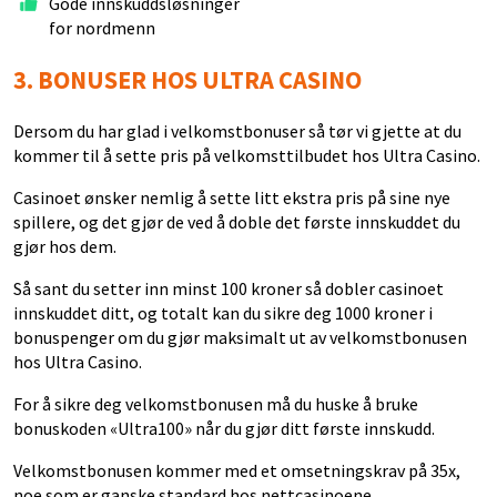
Gode innskuddsløsninger
for nordmenn
3.
BONUSER HOS ULTRA CASINO
Dersom du har glad i velkomstbonuser så tør vi gjette at du
kommer til å sette pris på velkomsttilbudet hos Ultra Casino.
Casinoet ønsker nemlig å sette litt ekstra pris på sine nye
spillere, og det gjør de ved å doble det første innskuddet du
gjør hos dem.
Så sant du setter inn minst 100 kroner så dobler casinoet
innskuddet ditt, og totalt kan du sikre deg 1000 kroner i
bonuspenger om du gjør maksimalt ut av velkomstbonusen
hos Ultra Casino.
For å sikre deg velkomstbonusen må du huske å bruke
bonuskoden «Ultra100» når du gjør ditt første innskudd.
Velkomstbonusen kommer med et omsetningskrav på 35x,
noe som er ganske standard hos nettcasinoene.