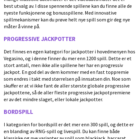
best utvalg av. I disse spennende spillene kan du finne alle de
nyeste funksjonene og bonusspillene. Med innovative
spillmekanismer kan du prøve helt nye spill som gir deg nye
måter å vinne på.
PROGRESSIVE JACKPOTTER
Det finnes en egen kategori for jackpotter i hovedmenyen hos
Vegasino, og i denne finner du mer enn 1200 spill. Dette er et
stort antall, men ikke alle spillene her har en progressiv
jackpot. En god del av dem kommer med en fast toppremie
som endres i takt med størrelsen på innsatsen din. Noe som
skuffer er at vi ikke fant de aller største globale progressive
jackpottene, så de aller fleste progressive jackpotpremiene
er av det mindre slaget, eller lokale jackpotter.
BORDSPILL
I kategorien for bordspill er det mer enn 300 spill, og dette er
en blanding av RNG-spill og livespill. Du kan finne både
klassiske og nye varianter av spill som blackjack, baccarat,