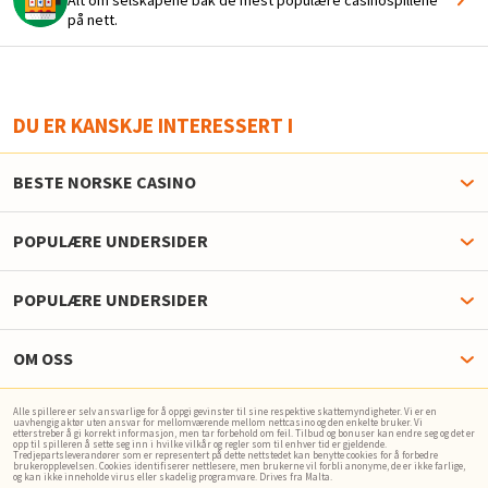
Alt om selskapene bak de mest populære casinospillene
på nett.
DU ER KANSKJE INTERESSERT I
BESTE NORSKE CASINO
POPULÆRE UNDERSIDER
POPULÆRE UNDERSIDER
OM OSS
Alle spillere er selv ansvarlige for å oppgi gevinster til sine respektive skattemyndigheter. Vi er en
uavhengig aktør uten ansvar for mellomværende mellom nettcasino og den enkelte bruker. Vi
etterstreber å gi korrekt informasjon, men tar forbehold om feil. Tilbud og bonuser kan endre seg og det er
opp til spilleren å sette seg inn i hvilke vilkår og regler som til enhver tid er gjeldende.
Tredjepartsleverandører som er representert på dette nettstedet kan benytte cookies for å forbedre
brukeropplevelsen. Cookies identifiserer nettlesere, men brukerne vil forbli anonyme, de er ikke farlige,
og kan ikke inneholde virus eller skadelig programvare. Drives fra Malta.