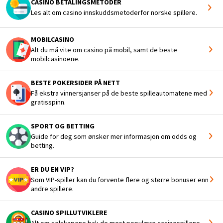
CASINO BETALINGSMETODER
Les alt om casino innskuddsmetoderfor norske spillere.
MOBILCASINO
Alt du må vite om casino på mobil, samt de beste
mobilcasinoene.
BESTE POKERSIDER PÅ NETT
Få ekstra vinnersjanser på de beste spilleautomatene med
gratisspinn.
SPORT OG BETTING
Guide for deg som ønsker mer informasjon om odds og
betting.
ER DU EN VIP?
Som VIP-spiller kan du forvente flere og større bonuser enn
andre spillere.
CASINO SPILLUTVIKLERE