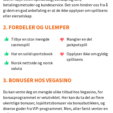
betalingsmetoder og kundeservice. Det som hindrer oss fra å
gi dem en god anbefaling er at de ikke opplyser om spillisens
eller eierselskap.
2.
FORDELER OG ULEMPER
Tilbyr en stor mengde
Mangler en del
casinospill
jackpotspill
Har en solid sportsbook
Opplyser ikke om gyldig
spillisens
Norsk nettside og norsk
valuta
3.
BONUSER HOS VEGASINO
Du kan vente deg en mengde ulike tilbud hos Vegasino, for
bonusprogrammet er velutviklet. Her kan du ta del av flere
ukentlige bonuser, lojalitetsbonuser via bonusbutikken, og
diverse goder fra VIP-programmet. Men, aller først venter en