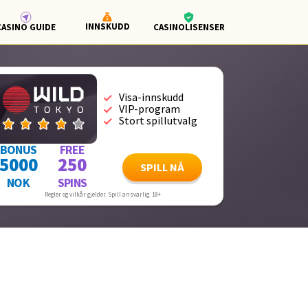
INNSKUDD
CASINO GUIDE
CASINOLISENSER
Visa-innskudd
VIP-program
Stort spillutvalg
BONUS
FREE
BONUS
FREE
5000
250
5000
250
SPILL NÅ
SPILL NÅ
NOK
SPINS
NOK
SPINS
Regler og vilkår gjelder. Spill ansvarlig. 18+