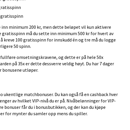
gratisspinn
 gratisspinn
te inn minimum 200 kr, men dette beløpet vil kun aktivere
e gratisspinn må du sette inn minimum 500 kr for hvert av
 å kreve 100 gratisspinn for innskudd én og tre må du logge
rligere 50 spinn.
u fullføre omsetningskravene, og dette er på hele 50x
en på 35x er dette dessverre veldig høyt. Du har 7 dager
r bonusene utløper.
 to ukentlige matchbonuser. Du kan også få en cashback hver
ger av hvilket VIP-nivå du er på. Nivåbelønninger for VIP-
e bonuser får du i bonusbutikken, og der kan du kjøpe
er for mynter du samler opp mens du spiller.