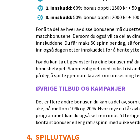
2. innskudd:
60% bonus opptil 1500 kr + 50 
3. innskudd:
50% bonus opptil 2000 kr + 100
For å ta del av hver av disse bonusene må du set
matchbonusene. Dersom du også vil ta del av din
innskuddene. Du får maks 50 spinn per dag, så for
inn også dagen etter innskuddet for å hente ytte
Før du kan ta ut gevinster fra dine bonuser må d
bonusbeløpet. Sammenlignet med industristandard
på deg å spille gjennom kravet om omsetning fø
ØVRIGE TILBUD OG KAMPANJER
Det er flere andre bonusen du kan ta del av, som
uke, på mellom 10% og 20%. Hvor mye du får avhen
programmet kan du også se frem imot. Ytterliger
kontantbonuser eller gratisspinn med ulike verdi
4.
SPILLUTVALG