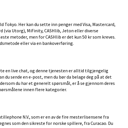
 Tokyo. Her kan du sette inn penger med Visa, Mastercard,
rd (via Utorg), MiFinity, CASHlib, Jeton eller diverse
fleste metoder, men for CASHlib er det kun 50 kr som kreves.
ddsmetode eller via en bankoverføring.
rte en live chat, og denne tjenesten er alltid tilgjengelig
kan du sende en e-post, men du bør da belage deg på at det
iv, dersom du har et generelt spørsmål, er å se gjennom deres
spørsmålene innen flere kategorier.
illephone N.V., som er en av de fire mesterlisensene fra
nes som den sikreste for norske spillere, fra Curacao. Du