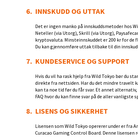
6.
INNSKUDD OG UTTAK
Det er ingen manko på innskuddsmetoder hos Wild
Neteller (via Utorg), Skrill (via Utorg), Paysafeca
kryptovaluta. Minsteinnskuddet er 200 kr for de 
Du kan gjennomføre uttak tilbake til din innsku
7.
KUNDESERVICE OG SUPPORT
Hvis du vil ha rask hjelp fra Wild Tokyo bør du sta
direkte fra nettsiden. Har du det mindre travelt 
kan ta noe tid før du får svar. Et annet alternat
FAQ hvor du kan finne svar på de aller vanligste 
8.
LISENS OG SIKKERHET
Lisensen som Wild Tokyo opererer under er fra Ant
Curacao Gaming Control Board. Denne lisensen reg