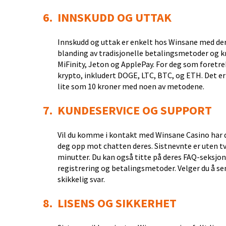
6.
INNSKUDD OG UTTAK
Innskudd og uttak er enkelt hos Winsane med der
blanding av tradisjonelle betalingsmetoder og k
MiFinity, Jeton og ApplePay. For deg som foretre
krypto, inkludert DOGE, LTC, BTC, og ETH. Det er 
lite som 10 kroner med noen av metodene.
7.
KUNDESERVICE OG SUPPORT
Vil du komme i kontakt med Winsane Casino har du
deg opp mot chatten deres. Sistnevnte er uten tvi
minutter. Du kan også titte på deres FAQ-seksjo
registrering og betalingsmetoder. Velger du å sen
skikkelig svar.
8.
LISENS OG SIKKERHET