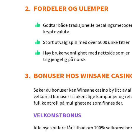
2.
FORDELER OG ULEMPER
Godtar både tradisjonelle betalingsmetode
kryptovaluta
Stort utvalg spill med over 5000 ulike titler
Høy brukervennlighet med nettside som er
tilgjengelig på norsk
3.
BONUSER HOS WINSANE CASIN
Søker du bonuser kan Winsane casino by litt av al
velkomstbonuser til ukentlige kampanjer og reload
full kontroll på mulighetene som finnes der.
VELKOMSTBONUS
Alle nye spillere får tilbud om 100% velkomstbonu