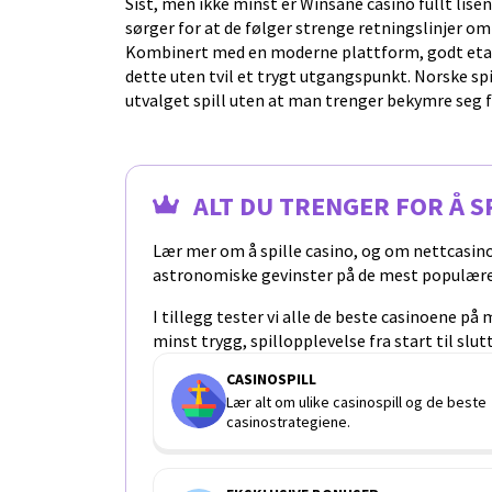
Sist, men ikke minst er Winsane casino fullt lis
sørger for at de følger strenge retningslinjer om
Kombinert med en moderne plattform, godt etabl
dette uten tvil et trygt utgangspunkt. Norske sp
utvalget spill uten at man trenger bekymre seg f
ALT DU TRENGER FOR Å S
Lær mer om å spille casino, og om nettcasinoe
astronomiske gevinster på de mest populære
I tillegg tester vi alle de beste casinoene på 
minst trygg, spillopplevelse fra start til slutt
CASINOSPILL
Lær alt om ulike casinospill og de beste
casinostrategiene.