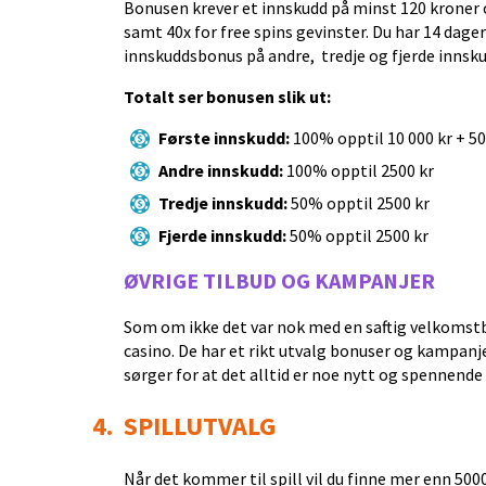
Bonusen krever et innskudd på minst 120 kroner
samt 40x for free spins gevinster. Du har 14 dager
innskuddsbonus på andre, tredje og fjerde innsk
Totalt ser bonusen slik ut:
Første innskudd:
100% opptil 10 000 kr + 50
Andre innskudd:
100% opptil 2500 kr
Tredje innskudd:
50% opptil 2500 kr
Fjerde innskudd:
50% opptil 2500 kr
ØVRIGE TILBUD OG KAMPANJER
Som om ikke det var nok med en saftig velkomst
casino. De har et rikt utvalg bonuser og kampanje
sørger for at det alltid er noe nytt og spennende
4.
SPILLUTVALG
Når det kommer til spill vil du finne mer enn 5000