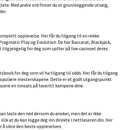
glete. Med andre ord finner du et grunnleggende utvalg,
der.
komplett opplevelse. Her får du tilgang til en rekke
Pragmatic Play og Evolution. De har Baccarat, Blackjack,
t tilgjengelig for deg som spiller på live casinoet deres.
book for deg som vil ha tilgang til odds. Her får du tilgang
st populære mesterskapene. Dette er et godt utgangspunkt
lassere en innsats på favoritt kampene dine.
kan laste den ned dersom du ønsker, men det er ikke
lik at du kan logge deg inn direkte i nettleseren din. Her
or å sikre den beste opplevelsen.