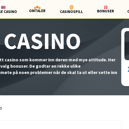
OMTALER
BONUSER
E CASINO
CASINOSPILL
 CASINO
ytt casino som kommer inn døren med mye attitude. Her
utvalg bonuser. De godtar en rekke ulike
 møte på noen problemer når de skal ta ut eller sette inn
o