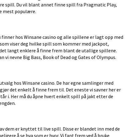
e spill. Du vil blant annet finne spill fra Pragmatic Play,
de mest populære.
 finner hos Winsane casino og alle spillene er lagt opp med
s som viser deg hvilke spill som kommer med jackpot,
et langt enklere å finne frem blant de utallige spillene.
an vi nevne Big Bass, Book of Dead og Gates of Olympus.
t utvalg hos Winsane casino. De har egne samlinger med
jør det enkelt å finne frem til. Det eneste vi savner her er
r i. Her må du åpne hvert enkelt spill på jakt etter de
 lengden.
v dem er knyttet til live spill. Disse er blandet inn med de
keligere å se hva som er hvor. Vi fant frem ved å bruke