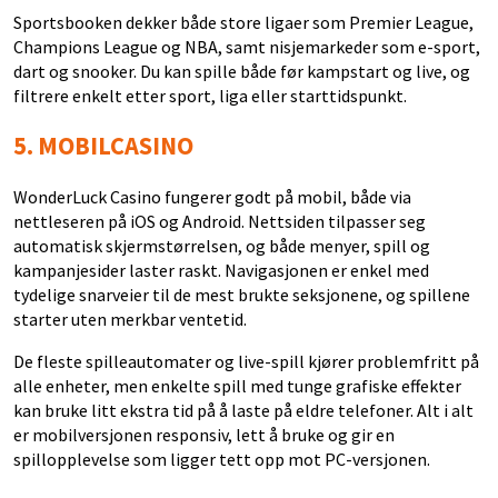
Sportsbooken dekker både store ligaer som Premier League,
Champions League og NBA, samt nisjemarkeder som e-sport,
dart og snooker. Du kan spille både før kampstart og live, og
filtrere enkelt etter sport, liga eller starttidspunkt.
5.
MOBILCASINO
WonderLuck Casino fungerer godt på mobil, både via
nettleseren på iOS og Android. Nettsiden tilpasser seg
automatisk skjermstørrelsen, og både menyer, spill og
kampanjesider laster raskt. Navigasjonen er enkel med
tydelige snarveier til de mest brukte seksjonene, og spillene
starter uten merkbar ventetid.
De fleste spilleautomater og live-spill kjører problemfritt på
alle enheter, men enkelte spill med tunge grafiske effekter
kan bruke litt ekstra tid på å laste på eldre telefoner. Alt i alt
er mobilversjonen responsiv, lett å bruke og gir en
spillopplevelse som ligger tett opp mot PC-versjonen.