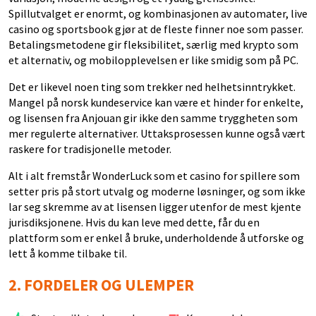
Spillutvalget er enormt, og kombinasjonen av automater, live
casino og sportsbook gjør at de fleste finner noe som passer.
Betalingsmetodene gir fleksibilitet, særlig med krypto som
et alternativ, og mobilopplevelsen er like smidig som på PC.
Det er likevel noen ting som trekker ned helhetsinntrykket.
Mangel på norsk kundeservice kan være et hinder for enkelte,
og lisensen fra Anjouan gir ikke den samme tryggheten som
mer regulerte alternativer. Uttaksprosessen kunne også vært
raskere for tradisjonelle metoder.
Alt i alt fremstår WonderLuck som et casino for spillere som
setter pris på stort utvalg og moderne løsninger, og som ikke
lar seg skremme av at lisensen ligger utenfor de mest kjente
jurisdiksjonene. Hvis du kan leve med dette, får du en
plattform som er enkel å bruke, underholdende å utforske og
lett å komme tilbake til.
2.
FORDELER OG ULEMPER