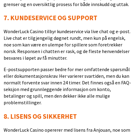
grenser og en oversiktlig prosess for både innskudd og uttak.
7.
KUNDESERVICE OG SUPPORT
WonderLuck Casino tilbyr kundeservice via live chat og e-post.
Live chat er tilgjengelig døgnet rundt, men kun på engelsk,
noe som kan være en ulempe for spillere som foretrekker
norsk. Responsen i chatten er rask, og de fleste henvendelser
besvares i løpet av få minutter.
E-postsupporten passer bedre for mer omfattende spørsmål
eller dokumentasjonskrav. Her varierer svartiden, men du kan
normalt forvente svar innen 24 timer. Det finnes også en FAQ-
seksjon med grunnleggende informasjon om konto,
betalinger og spill, men den dekker ikke alle mulige
problemstillinger.
8.
LISENS OG SIKKERHET
WonderLuck Casino opererer med lisens fra Anjouan, noe som