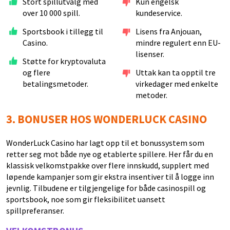
Stort spillutvalg med
Kun engelsk
over 10 000 spill.
kundeservice.
Sportsbook i tillegg til
Lisens fra Anjouan,
Casino.
mindre regulert enn EU-
lisenser.
Støtte for kryptovaluta
og flere
Uttak kan ta opptil tre
betalingsmetoder.
virkedager med enkelte
metoder.
3.
BONUSER HOS WONDERLUCK CASINO
WonderLuck Casino har lagt opp til et bonussystem som
retter seg mot både nye og etablerte spillere. Her får du en
klassisk velkomstpakke over flere innskudd, supplert med
løpende kampanjer som gir ekstra insentiver til å logge inn
jevnlig. Tilbudene er tilgjengelige for både casinospill og
sportsbook, noe som gir fleksibilitet uansett
spillpreferanser.