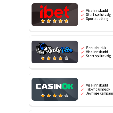
Visa-innskudd
Stort spillutvalg
Sportsbetting
Bonusbutikk
Visa-innskudd
Stort spillutvalg
Visa-innskudd
Tilbyr cashback
Jevnlige kampanj