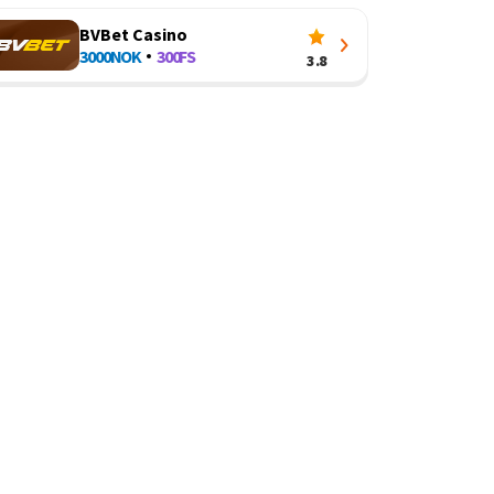
BVBet Casino
3000
NOK
300
FS
3.8