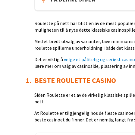
Roulette på nett har blitt en av de mest populær
muligheten til å nyte dette klassiske casinospill
Med et bredt utvalg av varianter, lave minimums
roulette spillerne underholdning i både det klass
Det er viktig å
velge et pålitelig og seriøst casino
lære mer om valg av casinoside, plassering av in
1.
BESTE ROULETTE CASINO
Siden Roulette er et av de virkelig klassiske spil
nett.
At Roulette er tilgjengelig hos de fleste casinoer
beste casinoet du finner. Det er nemlig langt fra