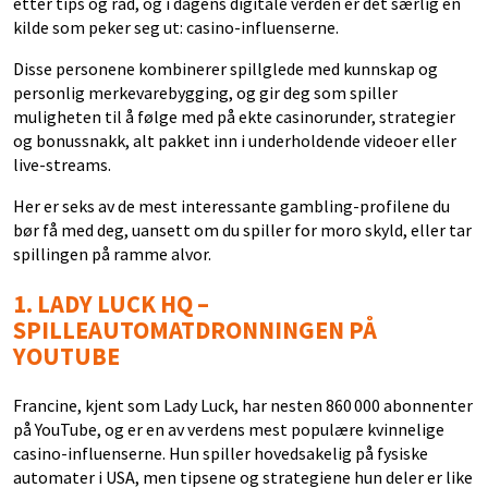
etter tips og råd, og i dagens digitale verden er det særlig én
kilde som peker seg ut: casino-influenserne.
Disse personene kombinerer spillglede med kunnskap og
personlig merkevarebygging, og gir deg som spiller
muligheten til å følge med på ekte casinorunder, strategier
og bonussnakk, alt pakket inn i underholdende videoer eller
live-streams.
Her er seks av de mest interessante gambling-profilene du
bør få med deg, uansett om du spiller for moro skyld, eller tar
spillingen på ramme alvor.
1.
LADY LUCK HQ –
SPILLEAUTOMATDRONNINGEN PÅ
YOUTUBE
Francine, kjent som Lady Luck, har nesten 860 000 abonnenter
på YouTube, og er en av verdens mest populære kvinnelige
casino-influenserne. Hun spiller hovedsakelig på fysiske
automater i USA, men tipsene og strategiene hun deler er like