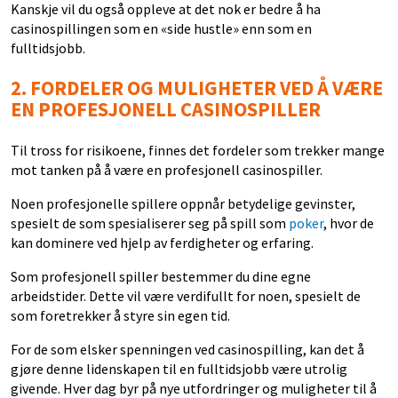
Kanskje vil du også oppleve at det nok er bedre å ha
casinospillingen som en «side hustle» enn som en
fulltidsjobb.
2.
FORDELER OG MULIGHETER VED Å VÆRE
EN PROFESJONELL CASINOSPILLER
Til tross for risikoene, finnes det fordeler som trekker mange
mot tanken på å være en profesjonell casinospiller.
Noen profesjonelle spillere oppnår betydelige gevinster,
spesielt de som spesialiserer seg på spill som
poker
, hvor de
kan dominere ved hjelp av ferdigheter og erfaring.
Som profesjonell spiller bestemmer du dine egne
arbeidstider. Dette vil være verdifullt for noen, spesielt de
som foretrekker å styre sin egen tid.
For de som elsker spenningen ved casinospilling, kan det å
gjøre denne lidenskapen til en fulltidsjobb være utrolig
givende. Hver dag byr på nye utfordringer og muligheter til å