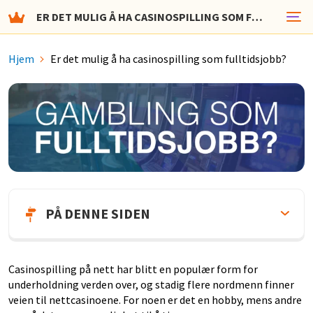
ER DET MULIG Å HA CASINOSPILLING SOM FULLTIDSJOBB?
Hjem
Er det mulig å ha casinospilling som fulltidsjobb?
PÅ DENNE SIDEN
Casinospilling på nett har blitt en populær form for
underholdning verden over, og stadig flere nordmenn finner
veien til nettcasinoene. For noen er det en hobby, mens andre