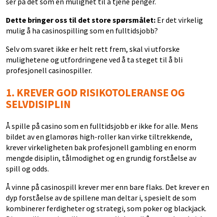
ser på det som en mulighet til å tjene penger.
Dette bringer oss til det store spørsmålet:
Er det virkelig
mulig å ha casinospilling som en fulltidsjobb?
Selv om svaret ikke er helt rett frem, skal vi utforske
mulighetene og utfordringene ved å ta steget til å bli
profesjonell casinospiller.
1.
KREVER GOD RISIKOTOLERANSE OG
SELVDISIPLIN
Å spille på casino som en fulltidsjobb er ikke for alle. Mens
bildet av en glamorøs high-roller kan virke tiltrekkende,
krever virkeligheten bak profesjonell gambling en enorm
mengde disiplin, tålmodighet og en grundig forståelse av
spill og odds.
Å vinne på casinospill krever mer enn bare flaks. Det krever en
dyp forståelse av de spillene man deltar i, spesielt de som
kombinerer ferdigheter og strategi, som poker og blackjack.