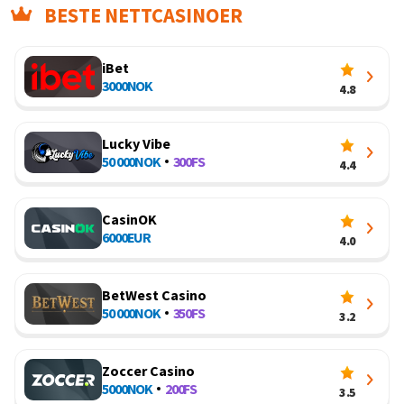
BESTE NETTCASINOER
iBet
3000
NOK
4.8
Lucky Vibe
50 000
NOK
300
FS
4.4
CasinOK
6000
EUR
4.0
BetWest Casino
50 000
NOK
350
FS
3.2
Zoccer Casino
5000
NOK
200
FS
3.5